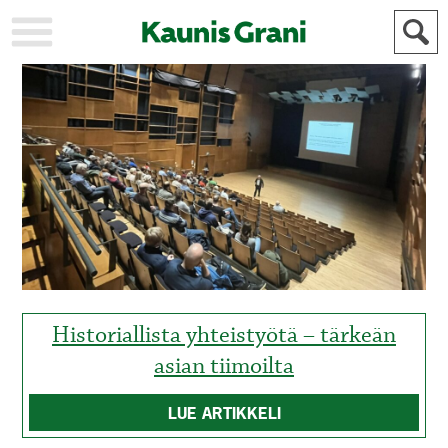
KAUPUNKI
STADEN
AJANKOHTAISTA
AKTUELLT
URHEILU
IDROTT
KULTTUURI
KULTUR
HISTORIA
HISTORIA
YLEINEN
ALLMÄN
FÖR
MAINOSTAJILLE
ANNONSÖRER
Historiallista yhteistyötä – tärkeän
asian tiimoilta
LUE ARTIKKELI