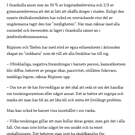
I Grankulla anser mer än 50 % av högstadieeleverna och 2/3 av
gymnasieeleverna att det är lätt att skaffa droger i staden. Enligt den
nyaste skolhälsoenkäten har också en oroväckande stor del av
ungdomarna tagit den här ”möjligheten”. När man räknar med alla
rusmedel och beroenden är läget i Grankulla sämre än i
jämförelsekommunerna.
Riipinen och Thelen har med stöd av egna erfarenheter i årtionden
skapat en ”riskkarta” som de vill att alla föräldrar tar till sig.
– Oförklarliga, negativa förändringar i barnets person, kamratkretsen
blir diffus, behovet av pengar ökar, passivitet, otillåten frånvaro,
märkliga lögner, räknar Riipinen upp.
– Om tre av de här förverkligas är det skäl att reda ut om det handlar
om tonåringssymtom eller något annat. Det är bättre att ingripa och
märka att man har fel än att låta bli och möta ett livslångt problem.
Man kan också be barnet visa innehållet i sin väska.
– Vilka tonåringar gillar att man kollar deras grejer, men gör det i alla
fall. Om man inte hittar något be om ursäkt och ta emot
utskällningen. Det behöver man inte ha skuldkänslor för.