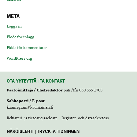
META
Logga in
Flöde för inlägg
Flöde för kommentarer
WordPress.org
OTA YHTEYTTÄ | TA KONTAKT
Päätoimittaja / Chefredaktör
puh./tfn 050 555 1703
Sähköposti / E-post
kaunisgrani@kauniainen.fi
Rekisteri- ja tietosuojaseloste – Register- och datasekretess
NÄKÖISLEHTI | TRYCKTA TIDNINGEN