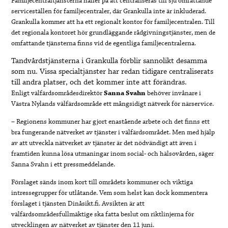
Familjecentraltjänsterna håller på att centraliseras till sju omfattande
serviceställen för familjecentraler, där Grankulla inte är inkluderad.
Grankulla kommer att ha ett regionalt kontor för familjecentralen. Till
det regionala kontoret hör grundläggande rådgivningstjänster, men de
omfattande tjänsterna finns vid de egentliga familjecentralerna.
Tandvårdstjänsterna i Grankulla förblir sannolikt desamma
som nu. Vissa specialtjänster har redan tidigare centraliserats
till andra platser, och det kommer inte att förändras.
Enligt välfärdsområdesdirektör
Sanna Svahn
behöver invånare i
Västra Nylands välfärdsområde ett mångsidigt nätverk för närservice.
– Regionens kommuner har gjort enastående arbete och det finns ett
bra fungerande nätverket av tjänster i välfärdsområdet. Men med hjälp
av att utveckla nätverket av tjänster är det nödvändigt att även i
framtiden kunna lösa utmaningar inom social- och hälsovården, säger
Sanna Svahn i ett pressmeddelande.
Förslaget sänds inom kort till områdets kommuner och viktiga
intressegrupper för utlåtande. Vem som helst kan dock kommentera
förslaget i tjänsten Dinåsikt.fi. Avsikten är att
välfärdsområdesfullmäktige ska fatta beslut om riktlinjerna för
utvecklingen av nätverket av tjänster den 11 juni.