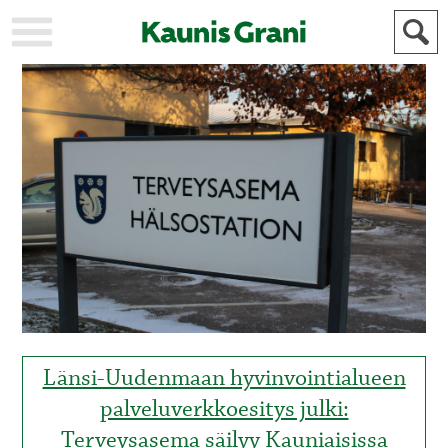
KAUPUNKI
STADEN
AJANKOHTAISTA
AKTUELLT
URHEILU
IDROTT
KULTTUURI
KULTUR
HISTORIA
HISTORIA
YLEINEN
ALLMÄN
FÖR
MAINOSTAJILLE
ANNONSÖRER
Länsi-Uudenmaan hyvinvointialueen
palveluverkkoesitys julki:
Terveysasema säilyy Kauniaisissa