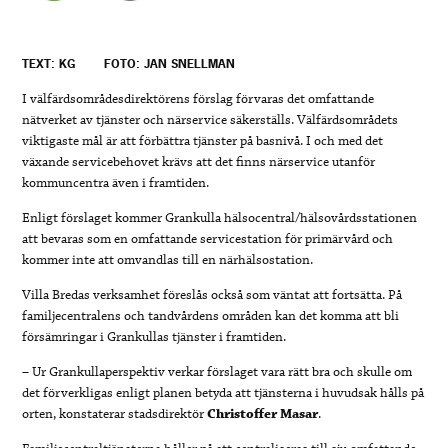
TEXT: KG
FOTO: JAN SNELLMAN
I välfärdsområdesdirektörens förslag förvaras det omfattande
nätverket av tjänster och närservice säkerställs. Välfärdsområdets
viktigaste mål är att förbättra tjänster på basnivå. I och med det
växande servicebehovet krävs att det finns närservice utanför
kommuncentra även i framtiden.
Enligt förslaget kommer Grankulla hälsocentral/hälsovårdsstationen
att bevaras som en omfattande servicestation för primärvård och
kommer inte att omvandlas till en närhälsostation.
Villa Bredas verksamhet föreslås också som väntat att fortsätta. På
familjecentralens och tandvårdens områden kan det komma att bli
försämringar i Grankullas tjänster i framtiden.
– Ur Grankullaperspektiv verkar förslaget vara rätt bra och skulle om
det förverkligas enligt planen betyda att tjänsterna i huvudsak hålls på
orten, konstaterar stadsdirektör
Christoffer Masar
.