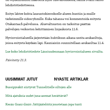
terveydenhuollon haasteita myös tulevaisuudessa, Sanna Svahn sanoo
lehdistötiedotteessa.
Esitys lähtee kohta lausuntokierrokselle alueen kuntiin ja muille
tärkeimmille sidosryhmille. Kuka tahansa voi kommentoida esitystä
Otakantaa.fi-palvelussa. Aluevaltuuston on tarkoitus päättää
palvelujen verkoston kehittämisen linjauksista 11.6.
Hyvinvointialueella järjestetään huhtikuun aikana useita asukasiltoja,
joissa esitystä käydään läpi. Kauniaisiin suunnitellaan asukasiltaa 11.4.
Lue koko lehdistötiedote Länsiuudenmaan hyvinvointialueen sivuilta.
Päivitetty 21.3.
UUSIMMAT JUTUT
NYASTE ARTIKLAR
Bussipysäkit siirtyvät Tunnelitielle siltojen alle
Mitä ajatuksia uudet juna-asemat herättävät?
Kesän Grani-ilmiö: Jättijäätelöitä jonotetaan jopa tunti