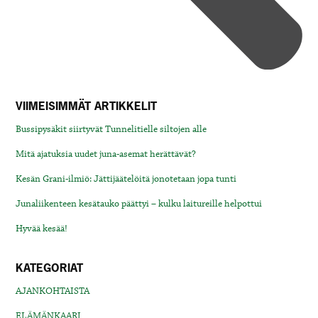
VIIMEISIMMÄT ARTIKKELIT
Bussipysäkit siirtyvät Tunnelitielle siltojen alle
Mitä ajatuksia uudet juna-asemat herättävät?
Kesän Grani-ilmiö: Jättijäätelöitä jonotetaan jopa tunti
Junaliikenteen kesätauko päättyi – kulku laitureille helpottui
Hyvää kesää!
KATEGORIAT
AJANKOHTAISTA
ELÄMÄNKAARI