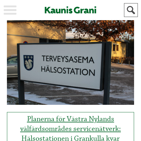
KAUPUNKI
STADEN
AJANKOHTAISTA
AKTUELLT
URHEILU
IDROTT
KULTTUURI
KULTUR
HISTORIA
HISTORIA
YLEINEN
ALLMÄN
FÖR
MAINOSTAJILLE
ANNONSÖRER
Planerna för Västra Nylands
välfärdsområdes servicenätverk:
Hälsostationen i Grankulla kvar