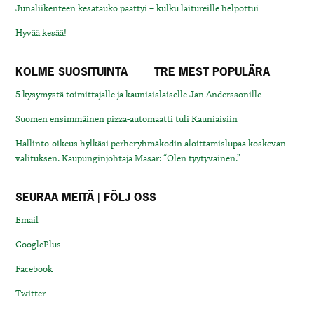
Junaliikenteen kesätauko päättyi – kulku laitureille helpottui
Hyvää kesää!
KOLME SUOSITUINTA
TRE MEST POPULÄRA
5 kysymystä toimittajalle ja kauniaislaiselle Jan Anderssonille
Suomen ensimmäinen pizza-automaatti tuli Kauniaisiin
Hallinto-oikeus hylkäsi perheryhmäkodin aloittamislupaa koskevan
valituksen. Kaupunginjohtaja Masar: “Olen tyytyväinen.”
SEURAA MEITÄ | FÖLJ OSS
Email
GooglePlus
Facebook
Twitter