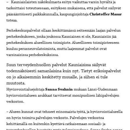
– Kauniaislaisten näkökulmasta esitys vaikuttaa varsin hyvältä ja
tarkoittaisi toteutuessaan, esityksen mukaisena, että palvelut säilyvät
pääsääntöisesti paikkakunnalla, kaupunginjohtaja
Christoffer Masar
toteaa.
Perhekeskuspalvelut ollaan keskittämässä seitsemään laajan palvelun
perhekeskukseen, jonka joukossa Kauniainen ei ole, Kauniaisiin jää
perhekeskuksen alueellinen toimipiste. Alueelliseen toimipisteeseen
kuuluu perusneuvolatoiminta, mutta laajemmat palvelut ovat
varsinaisissa perhekeskuksissa.
Suun terveydenhuollon palvelut Kauniaisissa säilyvät
todennäköisesti samanlaisina kuin nyt. Tietyt erikoispalvelut
on jo aikaisemmin keskitetty muualle, ja siihen ei tule
muutosta.
Hyvinvointialuejohtaja
Sanna Svahnin
mukaan Länsi-Uudenmaan
hyvinvointialueen asukkaat tarvitsevat monipuolisen lähipalvelujen
verkoston.
– Alueen kunnat ovat tehneet erinomaista työtä, ja hyvinvointialueella
on hyvin toimiva palvelujen verkosto. Palvelujen verkostoa
kehittämällä on kuitenkin kyettävä ratkaisemaan sosiaali- ja