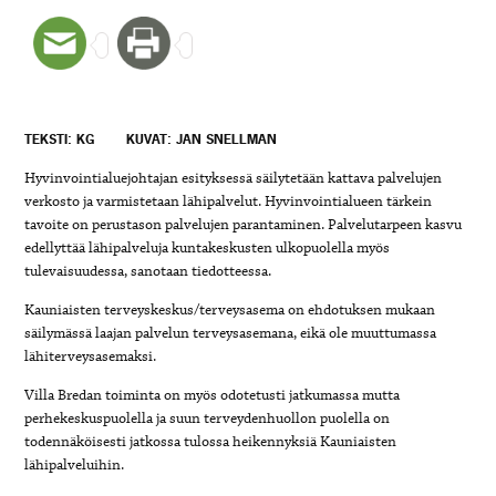
TEKSTI: KG
KUVAT: JAN SNELLMAN
Hyvinvointialuejohtajan esityksessä säilytetään kattava palvelujen
verkosto ja varmistetaan lähipalvelut. Hyvinvointialueen tärkein
tavoite on perustason palvelujen parantaminen. Palvelutarpeen kasvu
edellyttää lähipalveluja kuntakeskusten ulkopuolella myös
tulevaisuudessa, sanotaan tiedotteessa.
Kauniaisten terveyskeskus/terveysasema on ehdotuksen mukaan
säilymässä laajan palvelun terveysasemana, eikä ole muuttumassa
lähiterveysasemaksi.
Villa Bredan toiminta on myös odotetusti jatkumassa mutta
perhekeskuspuolella ja suun terveydenhuollon puolella on
todennäköisesti jatkossa tulossa heikennyksiä Kauniaisten
lähipalveluihin.