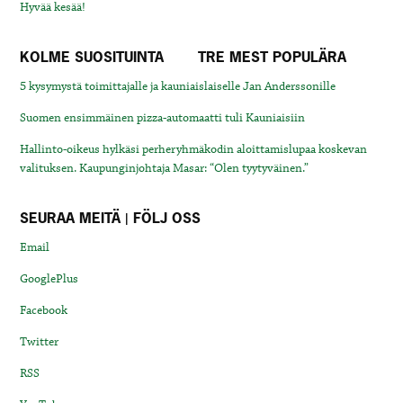
Hyvää kesää!
KOLME SUOSITUINTA
TRE MEST POPULÄRA
5 kysymystä toimittajalle ja kauniaislaiselle Jan Anderssonille
Suomen ensimmäinen pizza-automaatti tuli Kauniaisiin
Hallinto-oikeus hylkäsi perheryhmäkodin aloittamislupaa koskevan
valituksen. Kaupunginjohtaja Masar: “Olen tyytyväinen.”
SEURAA MEITÄ | FÖLJ OSS
Email
GooglePlus
Facebook
Twitter
RSS