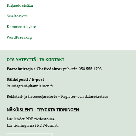
Kirjaudu sisään
Sisältösyöte
Kommenttisyöte
WordPress.org
OTA YHTEYTTÄ | TA KONTAKT
Päätoimittaja / Chefredaktör
puh./tfn 050 555 1703
Sähköposti / E-post
kaunisgrani@kauniainen.fi
Rekisteri- ja tietosuojaseloste – Register- och datasekretess
NÄKÖISLEHTI | TRYCKTA TIDNINGEN
Lue lehdet
PDF-tiedostoina
.
Läs tidningarna i
PDF-format
.