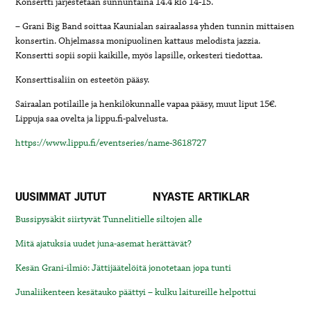
Konsertti järjestetään sunnuntaina 14.4 klo 14-15.
– Grani Big Band soittaa Kaunialan sairaalassa yhden tunnin mittaisen
konsertin. Ohjelmassa monipuolinen kattaus melodista jazzia.
Konsertti sopii sopii kaikille, myös lapsille, orkesteri tiedottaa.
Konserttisaliin on esteetön pääsy.
Sairaalan potilaille ja henkilökunnalle vapaa pääsy, muut liput 15€.
Lippuja saa ovelta ja lippu.fi-palvelusta.
https://www.lippu.fi/eventseries/name-3618727
UUSIMMAT JUTUT
NYASTE ARTIKLAR
Bussipysäkit siirtyvät Tunnelitielle siltojen alle
Mitä ajatuksia uudet juna-asemat herättävät?
Kesän Grani-ilmiö: Jättijäätelöitä jonotetaan jopa tunti
Junaliikenteen kesätauko päättyi – kulku laitureille helpottui