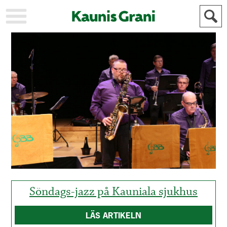
KAUPUNKI
STADEN
AJANKOHTAISTA
AKTUELLT
URHEILU
IDROTT
KULTTUURI
KULTUR
HISTORIA
HISTORIA
YLEINEN
ALLMÄN
FÖR
MAINOSTAJILLE
ANNONSÖRER
Söndags-jazz på Kauniala sjukhus
LÄS ARTIKELN