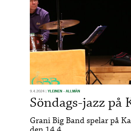
9.4.2024
|
YLEINEN - ALLMÄN
Söndags-jazz på 
Grani Big Band spelar på K
den 14.4.