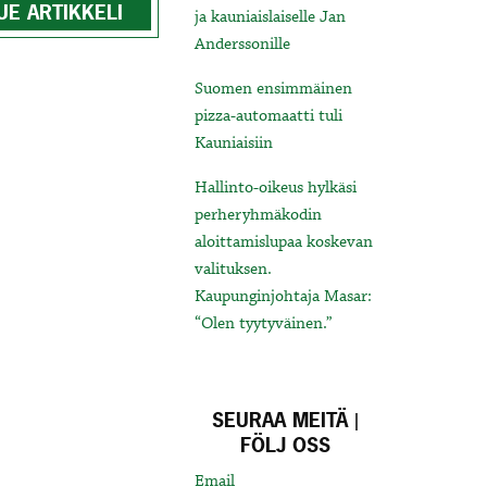
UE ARTIKKELI
ja kauniaislaiselle Jan
Anderssonille
Suomen ensimmäinen
pizza-automaatti tuli
Kauniaisiin
Hallinto-oikeus hylkäsi
perheryhmäkodin
aloittamislupaa koskevan
valituksen.
Kaupunginjohtaja Masar:
“Olen tyytyväinen.”
SEURAA MEITÄ |
FÖLJ OSS
Email