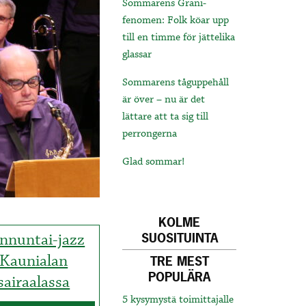
Sommarens Grani-
fenomen: Folk köar upp
till en timme för jättelika
glassar
Sommarens tåguppehåll
är över – nu är det
lättare att ta sig till
perrongerna
Glad sommar!
KOLME
nnuntai-jazz
SUOSITUINTA
Kaunialan
TRE MEST
POPULÄRA
sairaalassa
5 kysymystä toimittajalle