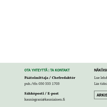
OTA YHTEYTTÄ | TA KONTAKT
NÄKÖISL
Päätoimittaja / Chefredaktör
Lue leh
puh./tfn 050 555 1703
Läs tidn
Sähköposti / E-post
ARKIS
kaunisgrani@kauniainen.fi