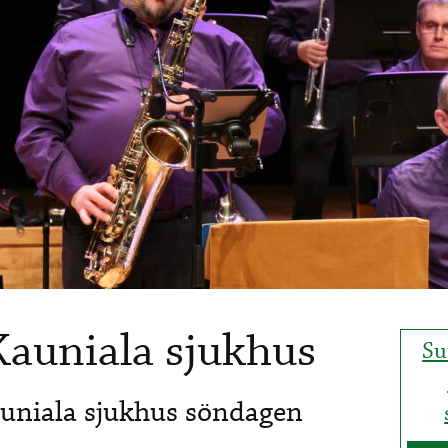
Kauniala sjukhus
Su
auniala sjukhus söndagen