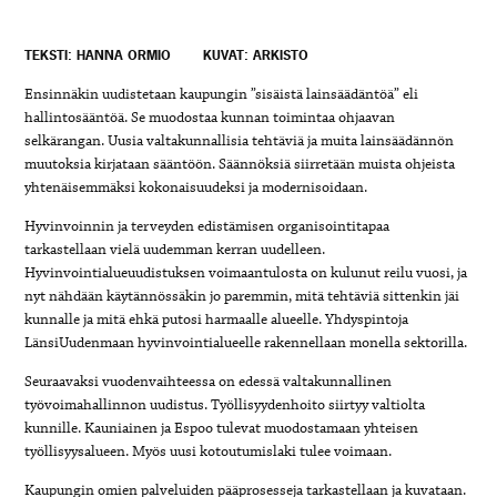
TEKSTI: HANNA ORMIO
KUVAT: ARKISTO
Ensinnäkin uudistetaan kaupungin ”sisäistä lainsäädäntöä” eli
hallintosääntöä. Se muodostaa kunnan toimintaa ohjaavan
selkärangan. Uusia valtakunnallisia tehtäviä ja muita lainsäädännön
muutoksia kirjataan sääntöön. Säännöksiä siirretään muista ohjeista
yhtenäisemmäksi kokonaisuudeksi ja modernisoidaan.
Hyvinvoinnin ja terveyden edistämisen organisointitapaa
tarkastellaan vielä uudemman kerran uudelleen.
Hyvinvointialueuudistuksen voimaantulosta on kulunut reilu vuosi, ja
nyt nähdään käytännössäkin jo paremmin, mitä tehtäviä sittenkin jäi
kunnalle ja mitä ehkä putosi harmaalle alueelle. Yhdyspintoja
LänsiUudenmaan hyvinvointialueelle rakennellaan monella sektorilla.
Seuraavaksi vuodenvaihteessa on edessä valtakunnallinen
työvoimahallinnon uudistus. Työllisyydenhoito siirtyy valtiolta
kunnille. Kauniainen ja Espoo tulevat muodostamaan yhteisen
työllisyysalueen. Myös uusi kotoutumislaki tulee voimaan.
Kaupungin omien palveluiden pääprosesseja tarkastellaan ja kuvataan.