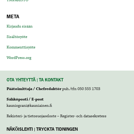
META
Kirjaudu sisään
Sisältösyöte
Kommenttisyöte
WordPress.org
OTA YHTEYTTÄ | TA KONTAKT
Päätoimittaja / Chefredaktör
puh./tfn 050 555 1703
Sähköposti / E-post
kaunisgrani@kauniainen.fi
Rekisteri- ja tietosuojaseloste – Register- och datasekretess
NÄKÖISLEHTI | TRYCKTA TIDNINGEN