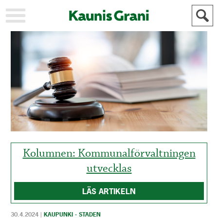
KAUPUNKI
STADEN
AJANKOHTAISTA
AKTUELLT
URHEILU
IDROTT
KULTTUURI
KULTUR
HISTORIA
HISTORIA
YLEINEN
ALLMÄN
FÖR
MAINOSTAJILLE
ANNONSÖRER
Kolumnen: Kommunalförvaltningen
utvecklas
LÄS ARTIKELN
30.4.2024
|
KAUPUNKI - STADEN