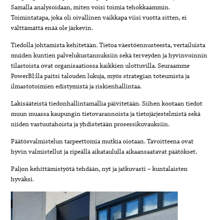
Samalla analysoidaan, miten voisi toimia tehokkaammin.
Toimintatapa, joka oli oivallinen vaikkapa viisi vuotta sitten, ei
välttämättä enää ole järkevin.
Tiedolla johtamista kehitetään. Tietoa väestöennusteesta, vertailuista
muiden kuntien palvelukustannuksiin sekä terveyden ja hyvinvoinnin
tilastoista ovat organisaatiossa kaikkien ulottuvilla. Seuraamme
PowerBI:lla paitsi talouden lukuja, myös strategian toteumista ja
ilmastotoimien edistymistä ja riskienhallintaa.
Lakisääteistä tiedonhallintamallia päivitetään. Siihen kootaan tiedot
muun muassa kaupungin tietovarannoista ja tietojärjestelmistä sekä
niiden vastuutahoista ja yhdistetään prosessikuvauksiin.
Päätösvalmistelun tarpeettomia mutkia oiotaan. Tavoitteena ovat
hyvin valmistellut ja ripeällä aikataululla aikaansaatavat päätökset.
Paljon kehittämistyötä tehdään, nyt ja jatkuvasti – kuntalaisten
hyväksi.