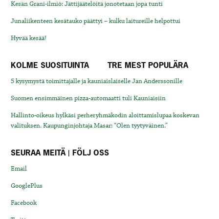
Kesän Grani-ilmiö: Jättijäätelöitä jonotetaan jopa tunti
Junaliikenteen kesätauko päättyi – kulku laitureille helpottui
Hyvää kesää!
KOLME SUOSITUINTA
TRE MEST POPULÄRA
5 kysymystä toimittajalle ja kauniaislaiselle Jan Anderssonille
Suomen ensimmäinen pizza-automaatti tuli Kauniaisiin
Hallinto-oikeus hylkäsi perheryhmäkodin aloittamislupaa koskevan
valituksen. Kaupunginjohtaja Masar: “Olen tyytyväinen.”
SEURAA MEITÄ | FÖLJ OSS
Email
GooglePlus
Facebook