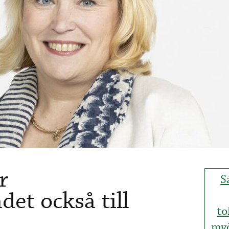
r
S
et också till
to
myö