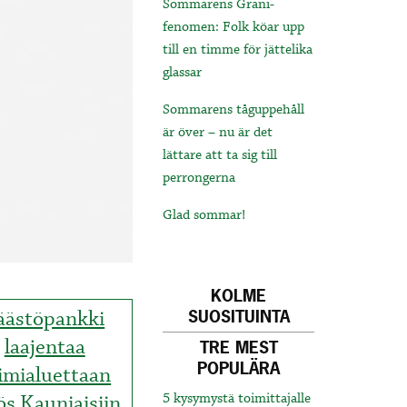
Sommarens Grani-
fenomen: Folk köar upp
till en timme för jättelika
glassar
Sommarens tåguppehåll
är över – nu är det
lättare att ta sig till
perrongerna
Glad sommar!
KOLME
äästöpankki
SUOSITUINTA
laajentaa
TRE MEST
POPULÄRA
imialuettaan
s Kauniaisiin
5 kysymystä toimittajalle