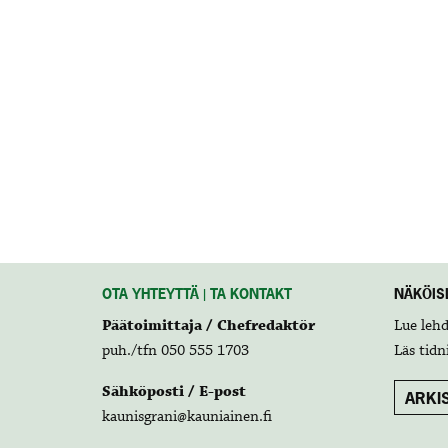
OTA YHTEYTTÄ | TA KONTAKT
NÄKÖISL
Päätoimittaja / Chefredaktör
Lue leh
puh./tfn 050 555 1703
Läs tidn
Sähköposti / E-post
ARKIS
kaunisgrani@kauniainen.fi