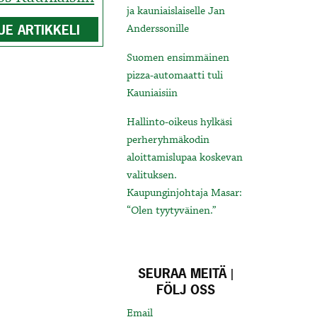
ja kauniaislaiselle Jan
UE ARTIKKELI
Anderssonille
Suomen ensimmäinen
pizza-automaatti tuli
Kauniaisiin
Hallinto-oikeus hylkäsi
perheryhmäkodin
aloittamislupaa koskevan
valituksen.
Kaupunginjohtaja Masar:
“Olen tyytyväinen.”
SEURAA MEITÄ |
FÖLJ OSS
Email