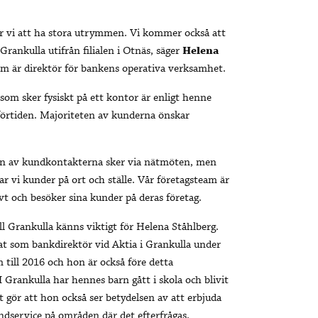
 vi att ha stora utrymmen. Vi kommer också att
 Grankulla utifrån filialen i Otnäs, säger
Helena
m är direktör för bankens operativa verksamhet.
om sker fysiskt på ett kontor är enligt henne
uförtiden. Majoriteten av kunderna önskar
len av kundkontakterna sker via nätmöten, men
ar vi kunder på ort och ställe. Vår företagsteam är
ivt och besöker sina kunder på deras företag.
l Grankulla känns viktigt för Helena Ståhlberg.
t som bankdirektör vid Aktia i Grankulla under
 till 2016 och hon är också före detta
I Grankulla har hennes barn gått i skola och blivit
t gör att hon också ser betydelsen av att erbjuda
ndservice på områden där det efterfrågas.