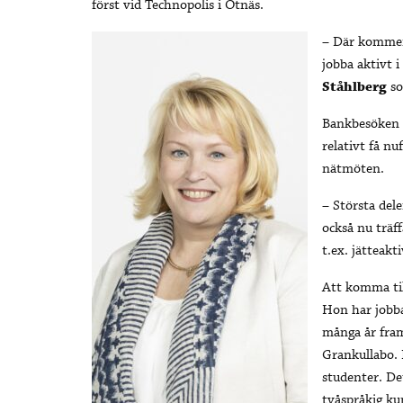
först vid Technopolis i Otnäs.
– Där kommer
jobba aktivt i
Ståhlberg
so
Bankbesöken s
relativt få n
nätmöten.
– Största de
också nu träff
t.ex. jätteakt
Att komma til
Hon har jobba
många år fram
Grankullabo. 
studenter. De
tvåspråkig ku