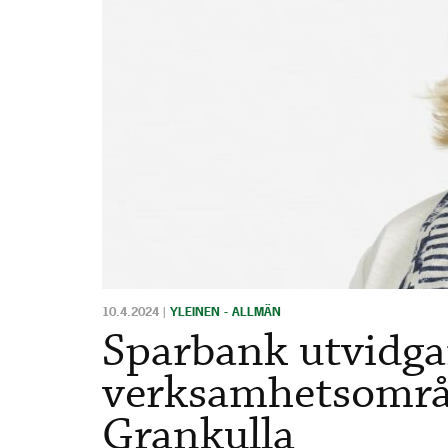
10.4.2024
|
YLEINEN - ALLMÄN
Sparbank utvidga
verksamhetsområd
Grankulla