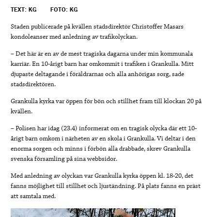
TEXT: KG
FOTO: KG
Staden publicerade på kvällen stadsdirektör Christoffer Masars
kondoleanser med anledning av trafikolyckan.
– Det här är en av de mest tragiska dagarna under min kommunala
karriär. En 10-årigt barn har omkommit i trafiken i Grankulla. Mitt
djupaste deltagande i föräldrarnas och alla anhörigas sorg, sade
stadsdirektören.
Grankulla kyrka var öppen för bön och stillhet fram till klockan 20 på
kvällen.
– Polisen har idag (23.4) informerat om en tragisk olycka där ett 10-
årigt barn omkom i närheten av en skola i Grankulla. Vi deltar i den
enorma sorgen och minns i förbön alla drabbade,
skrev Grankulla
svenska församling på sina webbsidor.
Med anledning av olyckan var Grankulla kyrka öppen kl. 18-20, det
fanns möjlighet till stillhet och ljuständning. På plats fanns en präst
att samtala med.