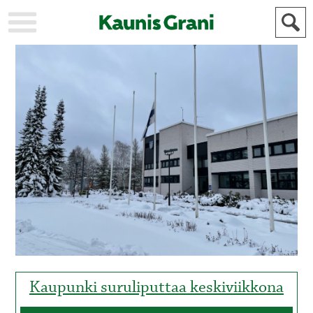
KAUPUNKI
STADEN
AJANKOHTAISTA
AKTUELLT
URHEILU
IDROTT
KULTTUURI
KULTUR
HISTORIA
HISTORIA
YLEINEN
ALLMÄN
FÖR
MAINOSTAJILLE
ANNONSÖRER
Kaupunki suruliputtaa keskiviikkona