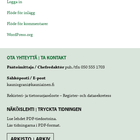
Logga in
Flöde för inlägg
Flöde för kommentarer
WordPress.org
OTA YHTEYTTÄ | TA KONTAKT
Päätoimittaja / Chefredaktör
puh./tfn 050 555 1703
Sähköposti / E-post
kaunisgrani@kauniainen.fi
Rekisteri- ja tietosuojaseloste – Register- och datasekretess
NÄKÖISLEHTI | TRYCKTA TIDNINGEN
Lue lehdet
PDF-tiedostoina
.
Läs tidningarna i
PDF-format
.
ARKISTO | ARKIV