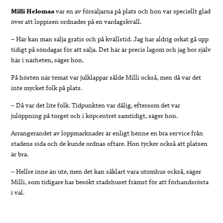
Milli Helomaa
var en av försäljarna på plats och hon var speciellt glad
över att loppisen ordnades på en vardagskväll.
– Här kan man sälja gratis och på kvällstid. Jag har aldrig orkat gå upp
tidigt på söndagar för att sälja. Det här är precis lagom och jag bor själv
här i närheten, säger hon.
På hösten när temat var julklappar sålde Milli också, men då var det
inte mycket folk på plats.
– Då var det lite folk. Tidpunkten var dålig, eftersom det var
julöppning på torget och i köpcentret samtidigt, säger hon.
Arrangerandet av loppmarknader är enligt henne en bra service från
stadens sida och de kunde ordnas oftare. Hon tycker också att platsen
är bra.
– Hellre inne än ute, men det kan såklart vara utomhus också, säger
Milli, som tidigare har besökt stadshuset främst för att förhandsrösta
i val.