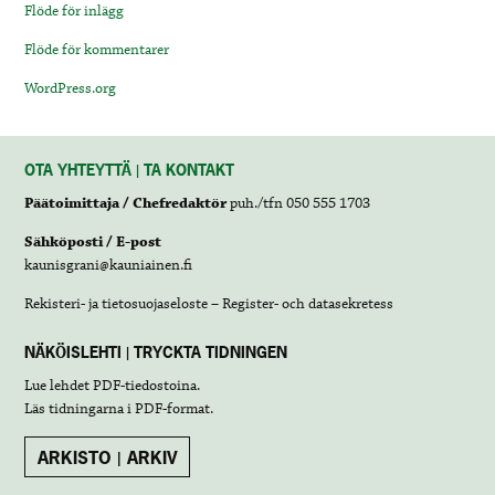
Flöde för inlägg
Flöde för kommentarer
WordPress.org
OTA YHTEYTTÄ | TA KONTAKT
Päätoimittaja / Chefredaktör
puh./tfn 050 555 1703
Sähköposti / E-post
kaunisgrani@kauniainen.fi
Rekisteri- ja tietosuojaseloste – Register- och datasekretess
NÄKÖISLEHTI | TRYCKTA TIDNINGEN
Lue lehdet
PDF-tiedostoina
.
Läs tidningarna i
PDF-format
.
ARKISTO | ARKIV