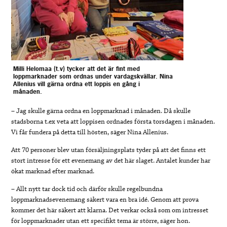
Milli Helomaa (t.v) tycker att det är fint med
loppmarknader som ordnas under vardagskvällar. Nina
Allenius vill gärna ordna ett loppis en gång i
månaden.
– Jag skulle gärna ordna en loppmarknad i månaden. Då skulle
stadsborna t.ex veta att loppisen ordnades första torsdagen i månaden.
Vi får fundera på detta till hösten, säger Nina Allenius.
Att 70 personer blev utan försäljningsplats tyder på att det finns ett
stort intresse för ett evenemang av det här slaget. Antalet kunder har
ökat marknad efter marknad.
– Allt nytt tar dock tid och därför skulle regelbundna
loppmarknadsevenemang säkert vara en bra idé. Genom att prova
kommer det här säkert att klarna. Det verkar också som om intresset
för loppmarknader utan ett specifikt tema är större, säger hon.