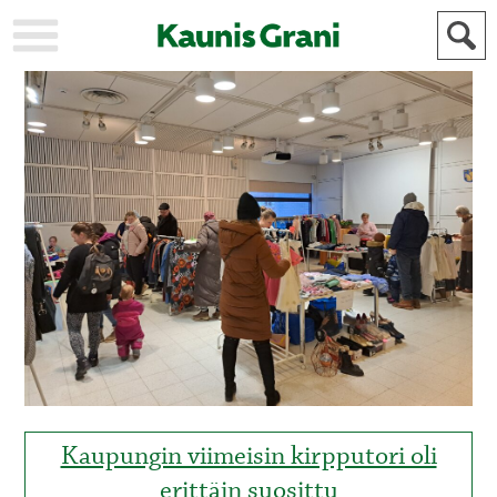
KAUPUNKI
STADEN
AJANKOHTAISTA
AKTUELLT
URHEILU
IDROTT
KULTTUURI
KULTUR
HISTORIA
HISTORIA
YLEINEN
ALLMÄN
FÖR
MAINOSTAJILLE
ANNONSÖRER
Kaupungin viimeisin kirpputori oli
erittäin suosittu