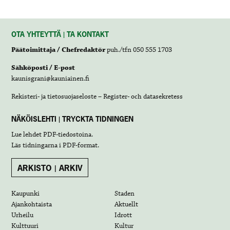
OTA YHTEYTTÄ | TA KONTAKT
Päätoimittaja / Chefredaktör
puh./tfn 050 555 1703
Sähköposti / E-post
kaunisgrani@kauniainen.fi
Rekisteri- ja tietosuojaseloste – Register- och datasekretess
NÄKÖISLEHTI | TRYCKTA TIDNINGEN
Lue lehdet
PDF-tiedostoina
.
Läs tidningarna i
PDF-format
.
ARKISTO | ARKIV
Kaupunki
Staden
Ajankohtaista
Aktuellt
Urheilu
Idrott
Kulttuuri
Kultur