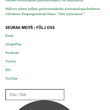
Suomen ensimmäinen pizza-automaatti tuli Kauniaisiin
Hallinto-oikeus hylkäsi perheryhmäkodin aloittamislupaa koskevan
valituksen. Kaupunginjohtaja Masar: “Olen tyytyväinen.”
SEURAA MEITÄ | FÖLJ OSS
Email
GooglePlus
Facebook
Twitter
RSS
YouTube