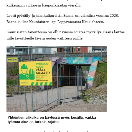
kulkemaan valtaosin kaupunkiradan vierellä.
Leveä pyöräily- ja jalankulkureitti, Baana, on valmiina vuonna 2028.
Baana kulkee Kauniaisten läpi Leppävaarasta Kauklahteen.
Kauniaisten tavoitteena on ollut vuosia edistää pyöräilyä. Baana laittaa
tälle tavoitteelle täysin uuden vaihteen päälle.
Yhtiöntien alikulku on käytössä myös kesällä, vaikka
työmaa-alue on tarkoin rajattu.