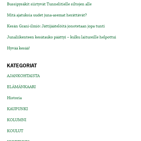
Bussipysäkit siirtyvät Tunnelitielle siltojen alle
Mitä ajatuksia uudet juna-asemat herättävät?
Kesän Grani-ilmiö: Jättijäätelöitä jonotetaan jopa tunti
Junaliikenteen kesätauko päättyi – kulku laitureille helpottui
Hyvää kesää!
KATEGORIAT
AJANKOHTAISTA
ELÄMÄNKAARI
Historia
KAUPUNKI
KOLUMNI
KOULUT