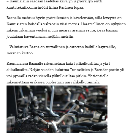
– Kauniaisiin saadaan laadukas kävelyn ja pyöräilyn reitti,
kuntatekniikkainsinööri Elina Keränen lupaa.
Baanalla mahtuu hyvin pyöräilemään ja kävelemään, sillä leveyttä on
Kauniaisten kohdalla valtaosin viisi metriä. Haasteellinen on nykyisen
rakennuskannan vuoksi muun muassa aseman seutu, jossa baanaa
joudutaan kaventamaan neljään metriin.
– Valmistuva Baana on turvallinen ja esteetön kaikille käyttäjille,
Keränen kertoo.
Kauniaisissa Baanalle rakennetaan kaksi ylikulkusiltaa ja yksi
alikulkusilta. Neljän vuoden kuluttua Tunnelitien ja Brendanportin yli
voi pyöräillä radan vierellä ylikulkusiltaa pitkin. Yhtiöntielle
rakennettaan urakassa puolestaan uusi alikulkutunneli.