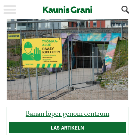
KAUPUNKI
STADEN
AJANKOHTAISTA
AKTUELLT
URHEILU
IDROTT
KULTTUURI
KULTUR
HISTORIA
HISTORIA
YLEINEN
ALLMÄN
FÖR
MAINOSTAJILLE
ANNONSÖRER
Banan löper genom centrum
LÄS ARTIKELN