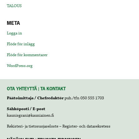
TALOUS
META
Logga in
Flöde för inlägg
Flöde för kommentarer
WordPress.org
OTA YHTEYTTÄ | TA KONTAKT
Päätoimittaja / Chefredaktör
puh./tfn 050 555 1703
Sähköposti / E-post
kaunisgrani@kauniainen.fi
Rekisteri- ja tietosuojaseloste – Register- och datasekretess