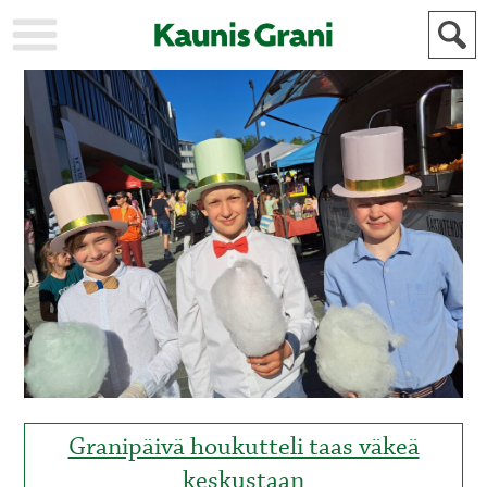
KAUPUNKI
STADEN
AJANKOHTAISTA
AKTUELLT
URHEILU
IDROTT
KULTTUURI
KULTUR
HISTORIA
HISTORIA
YLEINEN
ALLMÄN
FÖR
MAINOSTAJILLE
ANNONSÖRER
Granipäivä houkutteli taas väkeä
keskustaan