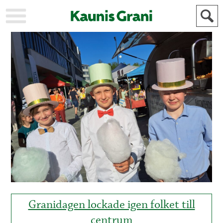
KAUPUNKI
STADEN
AJANKOHTAISTA
AKTUELLT
URHEILU
IDROTT
KULTTUURI
KULTUR
HISTORIA
HISTORIA
YLEINEN
ALLMÄN
FÖR
MAINOSTAJILLE
ANNONSÖRER
Granidagen lockade igen folket till
centrum