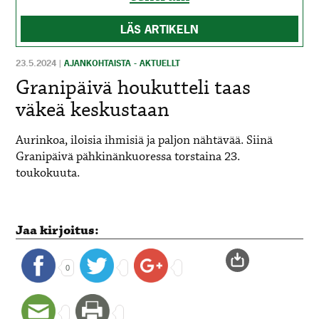
LÄS ARTIKELN
23.5.2024
|
AJANKOHTAISTA - AKTUELLT
Granipäivä houkutteli taas
väkeä keskustaan
A
urinkoa, iloisia ihmisiä ja paljon nähtävää. Siinä
Granipäivä pähkinänkuoressa torstaina 23.
toukokuuta.
Jaa kirjoitus:
0