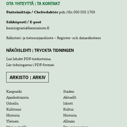
OTA YHTEYTTÄ | TA KONTAKT
Päätoimittaja / Chefredaktör
puh./tfn 050 555 1703
Sähköposti / E-post
kaunisgrani@kauniainen.fi
Rekisteri- ja tietosuojaseloste – Register- och datasekretess
NÄKÖISLEHTI | TRYCKTA TIDNINGEN
Lue lehdet
PDF-tiedostoina
.
Läs tidningarna i
PDF-format
.
ARKISTO | ARKIV
Kaupunki
Staden
Ajankohtaista
Aktuellt
Urheilu
Idrott
Kulttuuri
Kultur
Historia
Historia
Yleinen
Allmän