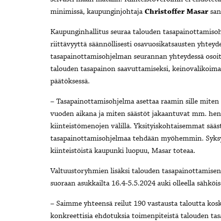
minimissä, kaupunginjohtaja
Christoffer Masar
sa
Kaupunginhallitus seuraa talouden tasapainottamiso
riittävyyttä säännöllisesti osavuosikatsausten yhteyde
tasapainottamisohjelman seurannan yhteydessä osoit
talouden tasapainon saavuttamiseksi, keinovalikoimaa 
päätöksessä.
– Tasapainottamisohjelma asettaa raamin sille miten
vuoden aikana ja miten säästöt jakaantuvat mm. hen
kiinteistömenojen välillä. Yksityiskohtaisemmat sää
tasapainottamisohjelmaa tehdään myöhemmin. Syksyll
kiinteistöistä kaupunki luopuu, Masar toteaa.
Valtuustoryhmien lisäksi talouden tasapainottamisen 
suoraan asukkailta 16.4-5.5.2024 auki olleella sähköise
– Saimme yhteensä reilut 190 vastausta taloutta kosk
konkreettisia ehdotuksia toimenpiteistä talouden ta