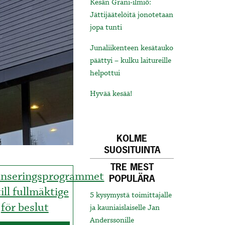
Kesän Grani-ilmiö:
Jättijäätelöitä jonotetaan
jopa tunti
Junaliikenteen kesätauko
päättyi – kulku laitureille
helpottui
Hyvää kesää!
KOLME
SUOSITUINTA
TRE MEST
anseringsprogrammet
POPULÄRA
ill fullmäktige
5 kysymystä toimittajalle
för beslut
ja kauniaislaiselle Jan
Anderssonille