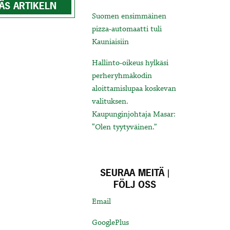
ÄS ARTIKELN
Suomen ensimmäinen
pizza-automaatti tuli
Kauniaisiin
Hallinto-oikeus hylkäsi
perheryhmäkodin
aloittamislupaa koskevan
valituksen.
Kaupunginjohtaja Masar:
“Olen tyytyväinen.”
SEURAA MEITÄ |
FÖLJ OSS
Email
GooglePlus