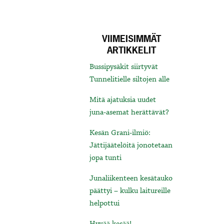
VIIMEISIMMÄT
ARTIKKELIT
Bussipysäkit siirtyvät
Tunnelitielle siltojen alle
Mitä ajatuksia uudet
juna-asemat herättävät?
Kesän Grani-ilmiö:
Jättijäätelöitä jonotetaan
jopa tunti
Junaliikenteen kesätauko
päättyi – kulku laitureille
helpottui
Hyvää kesää!