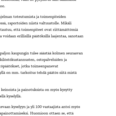
noo.
hjelman toteutumista ja toimenpiteiden
ssä, raportoiden niistä valtuustolle. Mikäli
tautuu, että toimenpiteet ovat riittämättömiä
voidaan erillisillä päätöksillä laajentaa, sanotaan
 paljon kaupungin tulee säästää kolmen seuraavan
kilöstökustannusten, ostopalveluiden ja
stöpäätökset, jotka toimeenpanevat
ä on mm. tarkoitus tehdä päätös siitä mistä
keinoista ja painotuksista on myös kysytty
llä kyselyllä.
evaan kyselyyn ja yli 100 vastaajista antoi myös
sapainottamiseksi. Huomioon ottaen se, että