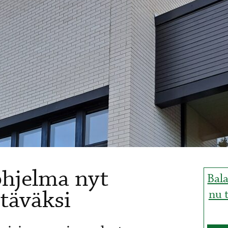
hjelma nyt
Bal
täväksi
nu t