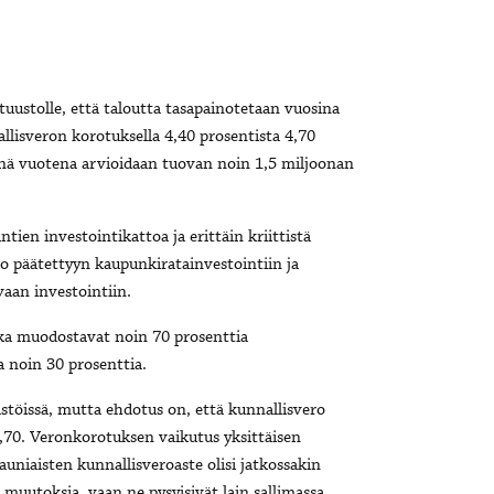
tuustolle, että taloutta tasapainotetaan vuosina
llisveron korotuksella 4,40 prosentista 4,70
enä vuotena arvioidaan tuovan noin 1,5 miljoonan
tien investointikattoa ja erittäin kriittistä
o päätettyyn kaupunkiratainvestointiin ja
vaan investointiin.
tka muodostavat noin 70 prosenttia
 noin 30 prosenttia.
stöissä, mutta ehdotus on, että kunnallisvero
4,70. Veronkorotuksen vaikutus yksittäisen
uniaisten kunnallisveroaste olisi jatkossakin
 muutoksia, vaan ne pysyisivät lain sallimassa