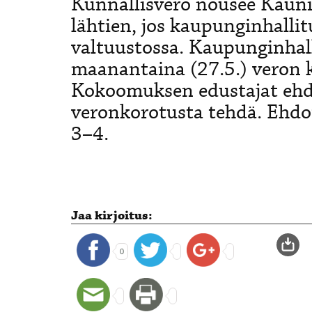
Kunnallisvero nousee Kaunia
lähtien, jos kaupunginhalli
valtuustossa.
Kaupunginhall
maanantaina (27.5.) veron 
Kokoomuksen edustajat ehdo
veronkorotusta tehdä. Ehdo
3–4.
Jaa kirjoitus:
0