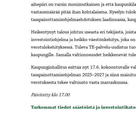
aihepiiri on varsin monimutkainen ja että kaupunkila
vastausmäärää pitää ihan kohtalaisena. Kyselyn tulo
tasapainottamisohjelmaehdotuksen laadinnassa, kaup
Heikentynyt talous johtuu useasta eri tekijästä, jois
investointiohjelma ja heikko väestönkehitys, joka 
verotulokehityksessä. Tuleva TE-palvelu-uudistus tu
kaupungille. Samalla valtionosuudet heikkenevät tule
Kaupunginhallitus esittää nyt 17.6. kokoontuvalle val
tasapainottamisohjelman 2025–2027 ja siinä mainitut
verotuksesta tekee valtuusto vasta marraskuussa.
Päivitetty klo 17.00
Tarkemmat tiedot säästöistä ja investointikato