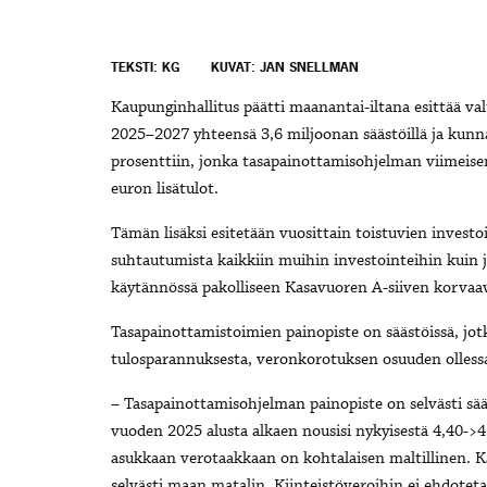
TEKSTI: KG
KUVAT: JAN SNELLMAN
Kaupunginhallitus päätti maanantai-iltana esittää val
2025–2027 yhteensä 3,6 miljoonan säästöillä ja kunna
prosenttiin, jonka tasapainottamisohjelman viimeis
euron lisätulot.
Tämän lisäksi esitetään vuosittain toistuvien investoin
suhtautumista kaikkiin muihin investointeihin kuin j
käytännössä pakolliseen Kasavuoren A-siiven korvaa
Tasapainottamistoimien painopiste on säästöissä, jo
tulosparannuksesta, veronkorotuksen osuuden ollessa
– Tasapainottamisohjelman painopiste on selvästi sää
vuoden 2025 alusta alkaen nousisi nykyisestä 4,40->
asukkaan verotaakkaan on kohtalaisen maltillinen. Ka
selvästi maan matalin. Kiinteistöveroihin ei ehdoteta