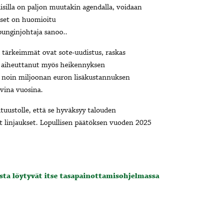
isilla on paljon muutakin agendalla, voidaan
kset on huomioitu
unginjohtaja sanoo..
ta tärkeimmät ovat sote-uudistus, raskas
on aiheuttanut myös heikennyksen
o noin miljoonan euron lisäkustannuksen
vina vuosina.
tuustolle, että se hyväksyy talouden
 linjaukset.
Lopullisen päätöksen vuoden 2025
sta löytyvät itse tasapainottamisohjelmassa