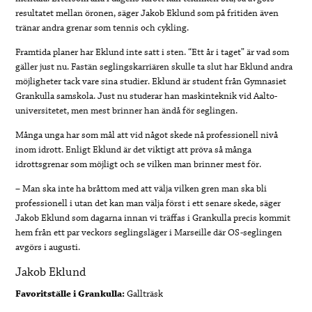
resultatet mellan öronen, säger Jakob Eklund som på fritiden även
tränar andra grenar som tennis och cykling.
Framtida planer har Eklund inte satt i sten. “Ett år i taget” är vad som
gäller just nu. Fastän seglingskarriären skulle ta slut har Eklund andra
möjligheter tack vare sina studier. Eklund är student från Gymnasiet
Grankulla samskola. Just nu studerar han maskinteknik vid Aalto-
universitetet, men mest brinner han ändå för seglingen.
Många unga har som mål att vid något skede nå professionell nivå
inom idrott. Enligt Eklund är det viktigt att pröva så många
idrottsgrenar som möjligt och se vilken man brinner mest för.
– Man ska inte ha bråttom med att välja vilken gren man ska bli
professionell i utan det kan man välja först i ett senare skede, säger
Jakob Eklund som dagarna innan vi träffas i Grankulla precis kommit
hem från ett par veckors seglingsläger i Marseille där OS-seglingen
avgörs i augusti.
Jakob Eklund
Favoritställe i Grankulla:
Gallträsk