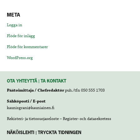
META
Logga in
Flöde för inlägg
Flöde för kommentarer
WordPress.org
OTA YHTEYTTÄ | TA KONTAKT
Päätoimittaja / Chefredaktör
puh./tfn 050 555 1703
Sähköposti / E-post
kaunisgrani@kauniainen.fi
Rekisteri- ja tietosuojaseloste – Register- och datasekretess
NÄKÖISLEHTI | TRYCKTA TIDNINGEN