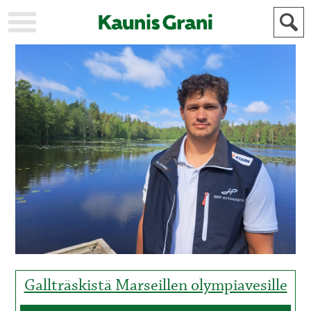
KAUPUNKI
STADEN
AJANKOHTAISTA
AKTUELLT
URHEILU
IDROTT
KULTTUURI
KULTUR
HISTORIA
HISTORIA
YLEINEN
ALLMÄN
FÖR
MAINOSTAJILLE
ANNONSÖRER
Gallträskistä Marseillen olympiavesille