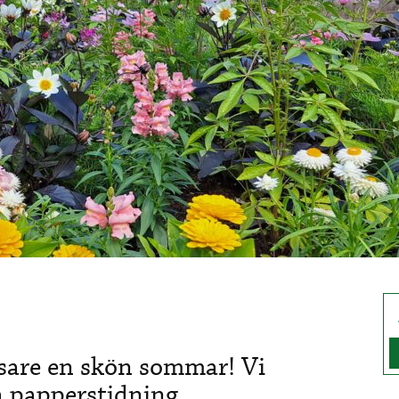
äsare en skön sommar! Vi
a papperstidning