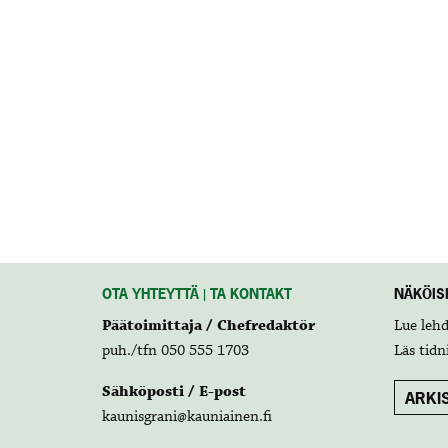
OTA YHTEYTTÄ | TA KONTAKT
NÄKÖISL
Päätoimittaja / Chefredaktör
Lue leh
puh./tfn 050 555 1703
Läs tidn
Sähköposti / E-post
ARKIS
kaunisgrani@kauniainen.fi