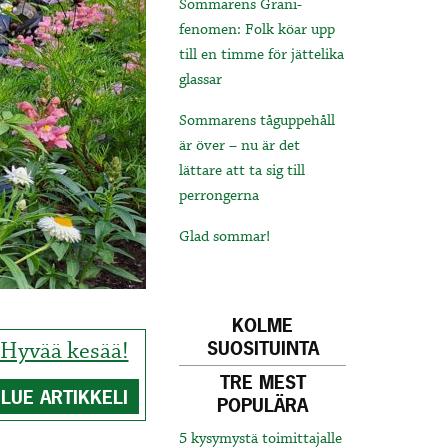
Sommarens Grani-
fenomen: Folk köar upp
till en timme för jättelika
glassar
Sommarens tåguppehåll
är över – nu är det
lättare att ta sig till
perrongerna
Glad sommar!
KOLME
Hyvää kesää!
SUOSITUINTA
TRE MEST
LUE ARTIKKELI
POPULÄRA
5 kysymystä toimittajalle