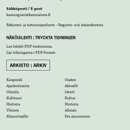
Sähköposti / E-post
kaunisgrani@kauniainen.fi
Rekisteri- ja tietosuojaseloste – Register- och datasekretess
NÄKÖISLEHTI | TRYCKTA TIDNINGEN
Lue lehdet
PDF-tiedostoina
.
Läs tidningarna i
PDF-format
.
ARKISTO | ARKIV
Kaupunki
Staden
Ajankohtaista
Aktuellt
Urheilu
Idrott
Kulttuuri
Kultur
Historia
Historia
Yleinen
Allmän
Mainostajille
För annonsörer