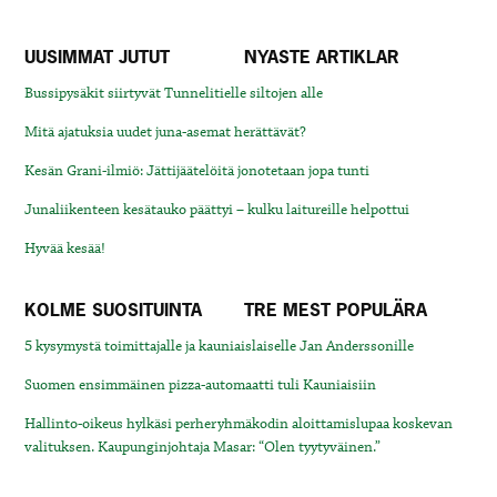
UUSIMMAT JUTUT
NYASTE ARTIKLAR
Bussipysäkit siirtyvät Tunnelitielle siltojen alle
Mitä ajatuksia uudet juna-asemat herättävät?
Kesän Grani-ilmiö: Jättijäätelöitä jonotetaan jopa tunti
Junaliikenteen kesätauko päättyi – kulku laitureille helpottui
Hyvää kesää!
KOLME SUOSITUINTA
TRE MEST POPULÄRA
5 kysymystä toimittajalle ja kauniaislaiselle Jan Anderssonille
Suomen ensimmäinen pizza-automaatti tuli Kauniaisiin
Hallinto-oikeus hylkäsi perheryhmäkodin aloittamislupaa koskevan
valituksen. Kaupunginjohtaja Masar: “Olen tyytyväinen.”