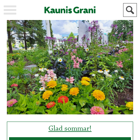
KAUPUNKI
STADEN
AJANKOHTAISTA
AKTUELLT
URHEILU
IDROTT
KULTTUURI
KULTUR
HISTORIA
HISTORIA
YLEINEN
ALLMÄN
FÖR
MAINOSTAJILLE
ANNONSÖRER
Glad sommar!