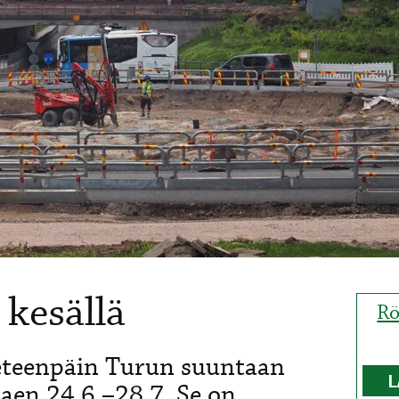
 kesällä
Rö
eteenpäin Turun suuntaan
L
aen 24.6.–28.7. Se on