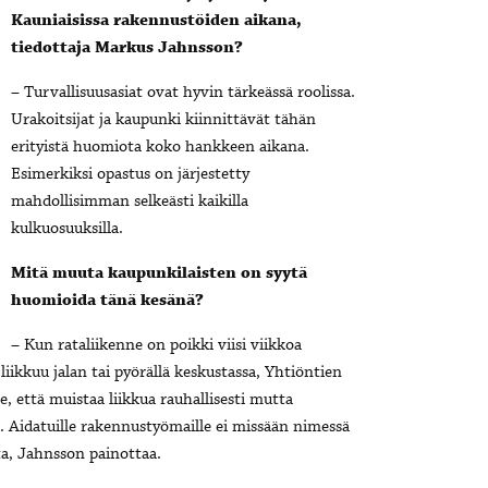
Kauniaisissa rakennustöiden aikana,
tiedottaja Markus Jahnsson?
– Turvallisuusasiat ovat hyvin tärkeässä roolissa.
Urakoitsijat ja kaupunki kiinnittävät tähän
erityistä huomiota koko hankkeen aikana.
Esimerkiksi opastus on järjestetty
mahdollisimman selkeästi kaikilla
kulkuosuuksilla.
Mitä muuta kaupunkilaisten on syytä
huomioida tänä kesänä?
– Kun rataliikenne on poikki viisi viikkoa
liikkuu jalan tai pyörällä keskustassa, Yhtiöntien
e, että muistaa liikkua rauhallisesti mutta
a. Aidatuille rakennustyömaille ei missään nimessä
ta, Jahnsson painottaa.