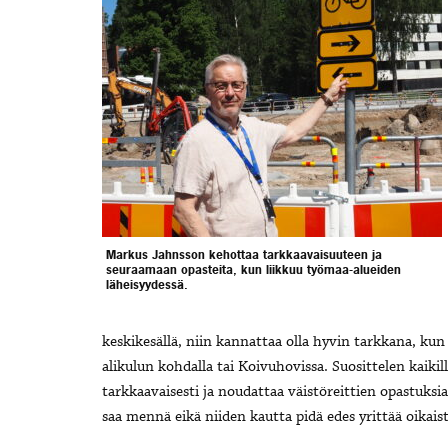
Markus Jahnsson kehottaa tarkkaavaisuuteen ja
seuraamaan opasteita, kun liikkuu työmaa-alueiden
läheisyydessä.
keskikesällä, niin kannattaa olla hyvin tarkkana, kun 
alikulun kohdalla tai Koivuhovissa. Suosittelen kaikill
tarkkaavaisesti ja noudattaa väistöreittien opastuksi
saa mennä eikä niiden kautta pidä edes yrittää oikais