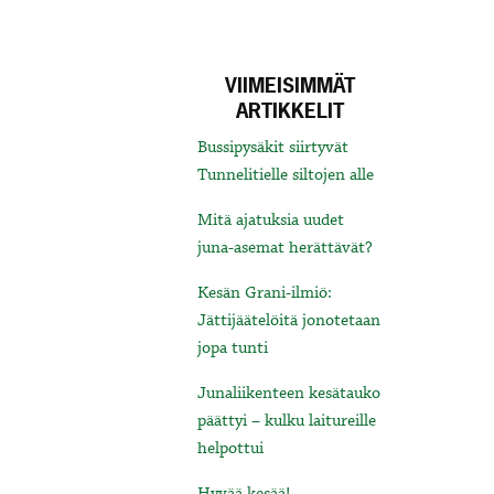
VIIMEISIMMÄT
ARTIKKELIT
Bussipysäkit siirtyvät
Tunnelitielle siltojen alle
Mitä ajatuksia uudet
juna-asemat herättävät?
Kesän Grani-ilmiö:
Jättijäätelöitä jonotetaan
jopa tunti
Junaliikenteen kesätauko
päättyi – kulku laitureille
helpottui
Hyvää kesää!