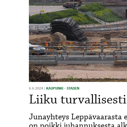
6.6.2024
|
KAUPUNKI - STADEN
Liiku turvallisesti
Junayhteys Leppävaarasta 
on poikki juhannuksesta alk