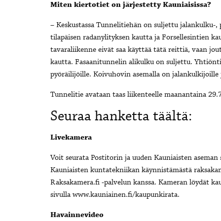
Miten kiertotiet on järjestetty Kauniaisissa?
– Keskustassa Tunnelitiehän on suljettu jalankulku-, 
tilapäisen radanylityksen kautta ja Forsellesintien k
tavaraliikenne eivät saa käyttää tätä reittiä, vaan j
kautta. Fasaanitunnelin alikulku on suljettu. Yhtiöntie
pyöräilijöille. Koivuhovin asemalla on jalankulkijoille j
Tunnelitie avataan taas liikenteelle maanantaina 29.
Seuraa hanketta täältä:
Livekamera
Voit seurata Postitorin ja uuden Kauniaisten aseman s
Kauniaisten kuntatekniikan käynnistämästä raksakame
Raksakamera.fi -palvelun kanssa. Kameran löydät kau
sivulla www.kauniainen.fi/kaupunkirata.
Havainnevideo