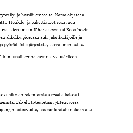
pyöräily- ja bussiliikenteeltä. Nämä ohjataan
autta. Henkilö- ja pakettiautot sekä muu
outuvat kiertämään Viherlaakson tai Koivuhovin
n alikulku pidetään auki jalankulkijoille ja
a pyöräilijöille järjestetty turvallinen kulku.
7. kun junaliikenne käynnistyy uudelleen.
ekä siltojen rakentamista reaaliaikaisesti
rasta. Palvelu toteutetaan yhteistyössä
pungin kotisivuilta, kaupunkiratahankkeen alta