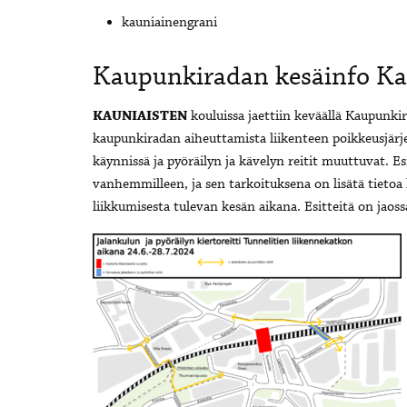
kauniainengrani
Kaupunkiradan kesäinfo Kau
KAUNIAISTEN
kouluissa jaettiin keväällä Kaupunkir
kaupunkiradan aiheuttamista liikenteen poikkeusjärje
käynnissä ja pyöräilyn ja kävelyn reitit muuttuvat. Esi
vanhemmilleen, ja sen tarkoituksena on lisätä tietoa 
liikkumisesta tulevan kesän aikana. Esitteitä on jaossa