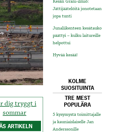
Kesän Grani-ilmiö:
Jättijäätelöitä jonotetaan
jopa tunti
Junaliikenteen kesätauko
päättyi – kulku laitureille
helpottui
Hyvää kesää!
KOLME
SUOSITUINTA
TRE MEST
r dig tryggt i
POPULÄRA
sommar
5 kysymystä toimittajalle
ja kauniaislaiselle Jan
ÄS ARTIKELN
Anderssonille