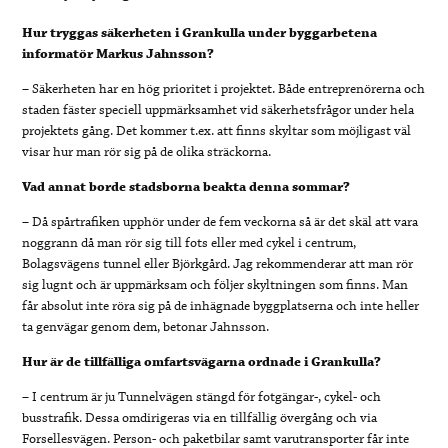
Hur tryggas säkerheten i Grankulla under byggarbetena
informatör Markus Jahnsson?
– Säkerheten har en hög prioritet i projektet. Både entreprenörerna och
staden fäster speciell uppmärksamhet vid säkerhetsfrågor under hela
projektets gång. Det kommer t.ex. att finns skyltar som möjligast väl
visar hur man rör sig på de olika sträckorna.
Vad annat borde stadsborna beakta denna sommar?
– Då spårtrafiken upphör under de fem veckorna så är det skäl att vara
noggrann då man rör sig till fots eller med cykel i centrum,
Bolagsvägens tunnel eller Björkgård. Jag rekommenderar att man rör
sig lugnt och är uppmärksam och följer skyltningen som finns. Man
får absolut inte röra sig på de inhägnade byggplatserna och inte heller
ta genvägar genom dem, betonar Jahnsson.
Hur är de tillfälliga omfartsvägarna ordnade i Grankulla?
– I centrum är ju Tunnelvägen stängd för fotgängar-, cykel- och
busstrafik. Dessa omdirigeras via en tillfällig övergång och via
Forsellesvägen. Person- och paketbilar samt varutransporter får inte