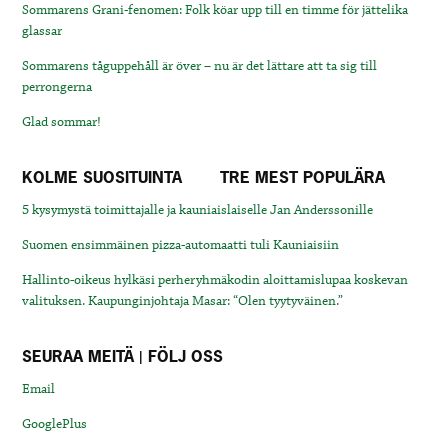
Sommarens Grani-fenomen: Folk köar upp till en timme för jättelika
glassar
Sommarens tåguppehåll är över – nu är det lättare att ta sig till
perrongerna
Glad sommar!
KOLME SUOSITUINTA
TRE MEST POPULÄRA
5 kysymystä toimittajalle ja kauniaislaiselle Jan Anderssonille
Suomen ensimmäinen pizza-automaatti tuli Kauniaisiin
Hallinto-oikeus hylkäsi perheryhmäkodin aloittamislupaa koskevan
valituksen. Kaupunginjohtaja Masar: “Olen tyytyväinen.”
SEURAA MEITÄ | FÖLJ OSS
Email
GooglePlus