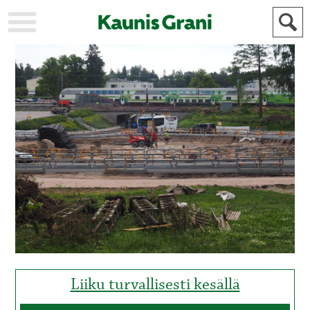
KAUPUNKI
STADEN
AJANKOHTAISTA
AKTUELLT
URHEILU
IDROTT
KULTTUURI
KULTUR
HISTORIA
HISTORIA
YLEINEN
ALLMÄN
FÖR
MAINOSTAJILLE
ANNONSÖRER
Liiku turvallisesti kesällä