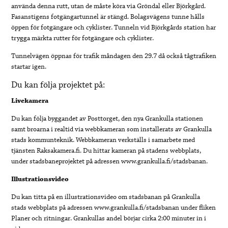
använda denna rutt, utan de måste köra via Gröndal eller Björkgård.
Fasanstigens fotgängartunnel är stängd. Bolagsvägens tunne hålls
öppen för fotgängare och cyklister. Tunneln vid Björkgårds station har
trygga märkta rutter för fotgängare och cyklister.
Tunnelvägen öppnas för trafik måndagen den 29.7 då också tågtrafiken
startar igen.
Du kan följa projektet på:
Livekamera
Du kan följa byggandet av Posttorget, den nya Grankulla stationen
samt broarna i realtid via webbkameran som installerats av Grankulla
stads kommunteknik. Webbkameran verkställs i samarbete med
tjänsten Raksakamera.fi. Du hittar kameran på stadens webbplats,
under stadsbaneprojektet på adressen www.grankulla.fi/stadsbanan.
Illustrationsvideo
Du kan titta på en illustrationsvideo om stadsbanan på Grankulla
stads webbplats på adressen www.grankulla.fi/stadsbanan under fliken
Planer och ritningar. Grankullas andel börjar cirka 2:00 minuter in i