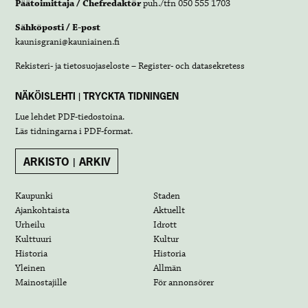
Päätoimittaja / Chefredaktör
puh./tfn 050 555 1703
Sähköposti / E-post
kaunisgrani@kauniainen.fi
Rekisteri- ja tietosuojaseloste – Register- och datasekretess
NÄKÖISLEHTI | TRYCKTA TIDNINGEN
Lue lehdet
PDF-tiedostoina
.
Läs tidningarna i
PDF-format
.
ARKISTO | ARKIV
Kaupunki
Staden
Ajankohtaista
Aktuellt
Urheilu
Idrott
Kulttuuri
Kultur
Historia
Historia
Yleinen
Allmän
Mainostajille
För annonsörer