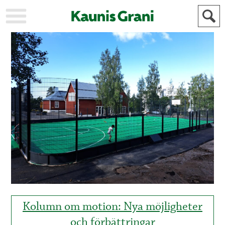
KAUPUNKI
STADEN
AJANKOHTAISTA
AKTUELLT
URHEILU
IDROTT
KULTTUURI
KULTUR
HISTORIA
HISTORIA
YLEINEN
ALLMÄN
FÖR
MAINOSTAJILLE
ANNONSÖRER
Kolumn om motion: Nya möjligheter
och förbättringar