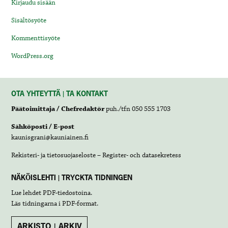
Kirjaudu sisään
Sisältösyöte
Kommenttisyöte
WordPress.org
OTA YHTEYTTÄ | TA KONTAKT
Päätoimittaja / Chefredaktör
puh./tfn 050 555 1703
Sähköposti / E-post
kaunisgrani@kauniainen.fi
Rekisteri- ja tietosuojaseloste – Register- och datasekretess
NÄKÖISLEHTI | TRYCKTA TIDNINGEN
Lue lehdet
PDF-tiedostoina
.
Läs tidningarna i
PDF-format
.
ARKISTO | ARKIV