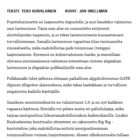
TEKSTI: TERO KUIVALAINEN
KUVAT: JAN SNELLMAN
Pujottelurinnettä on laajennettu itäpuolelle, ja ensi kaudeksi valmistuu
uusi lastenrinne. Tämä uusi alue on suunniteltu erityisesti
aloittelijoiden tarpeisiin, ja se tekee lastenrinteestä huomattavasti
turvallisemman. Samalla lastenrinne vapauttaa tilaa varsinaiselta
rinnealueelta, mikä mahdollistaa park-toiminnan (temppu)
laajentamisen. Kyseessä on kolmivaiheinen hanke, ja meneillään
olevassa ensimmäisessä vaiheessa toteutetaan rinteen alapäähän
lastenrinne ja yläpäähän pulkkailijoille oma alue.
Pulkkamäki tulee jatkossa olemaan paikallisen alppihiihtoseura GrIFK
Alpinen ylläpidon alaisuudessa, mikä takaa laadukkaan ja turvallisen
ympäristön kaikille käyttäjille.
Samiksen monitoimikenttä on valmistunut 1.8. ja on nyt kaikkien
vapaassa käytössä. Kentällä voi pelata useita eri palloilulajeja, mikä
tarjoaa monipuolisia liikuntamahdollisuuksia kaikenikäisille. Lisäksi
Keskuskentän konttisalin yhteyteen on rakennettu Big Rig -
kuntoteline, joka mahdollistaa entistä monipuolisemman
toiminnallisen voiman harjoittamisen. Alueen ulkokuntosalia tullaan