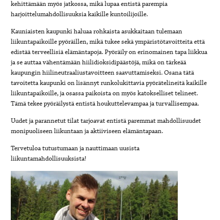
kehittämään myös jatkossa, mikä lupaa entistä parempia
harjoittelumahdollisuuksia kaikille kuntoilijoille.
Kauniaisten kaupunki haluaa rohkaista asukkaitaan tulemaan
liikuntapaikoille pyöräillen, mikä tukee sekä ympäristötavoitteita että
edistää terveellisiä elämäntapoja. Pyöräily on erinomainen tapa liikkua
ja se auttaa vähentämään hiilidioksidipäästöjä, mikä on tärkeää
kaupungin hiilineutraaliustavoitteen saavuttamiseksi. Osana tätä
tavoitetta kaupunki on lisännyt runkolukittavia pyörätelineitä kaikille
liikuntapaikoille, ja osassa paikoista on myös katokselliset telineet.
Tämä tekee pyöräilystä entistä houkuttelevampaa ja turvallisempaa.
Uudet ja parannetut tilat tarjoavat entistä paremmat mahdollisuudet
monipuoliseen liikuntaan ja aktiiviseen elämäntapaan.
Tervetuloa tutustumaan ja nauttimaan uusista
liikuntamahdollisuuksista!