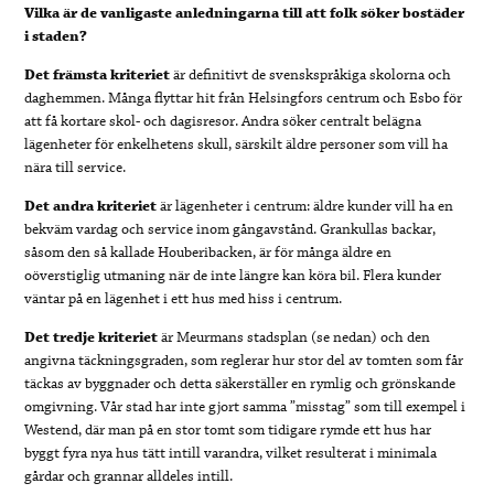
Vilka är de vanligaste anledningarna till att folk söker bostäder
i staden?
Det främsta kriteriet
är definitivt de svenskspråkiga skolorna och
daghemmen. Många flyttar hit från Helsingfors centrum och Esbo för
att få kortare skol- och dagisresor. Andra söker centralt belägna
lägenheter för enkelhetens skull, särskilt äldre personer som vill ha
nära till service.
Det andra kriteriet
är lägenheter i centrum: äldre kunder vill ha en
bekväm vardag och service inom gångavstånd. Grankullas backar,
såsom den så kallade Houberibacken, är för många äldre en
oöverstiglig utmaning när de inte längre kan köra bil. Flera kunder
väntar på en lägenhet i ett hus med hiss i centrum.
Det tredje kriteriet
är Meurmans stadsplan (se nedan) och den
angivna täckningsgraden, som reglerar hur stor del av tomten som får
täckas av byggnader och detta säkerställer en rymlig och grönskande
omgivning. Vår stad har inte gjort samma ”misstag” som till exempel i
Westend, där man på en stor tomt som tidigare rymde ett hus har
byggt fyra nya hus tätt intill varandra, vilket resulterat i minimala
gårdar och grannar alldeles intill.