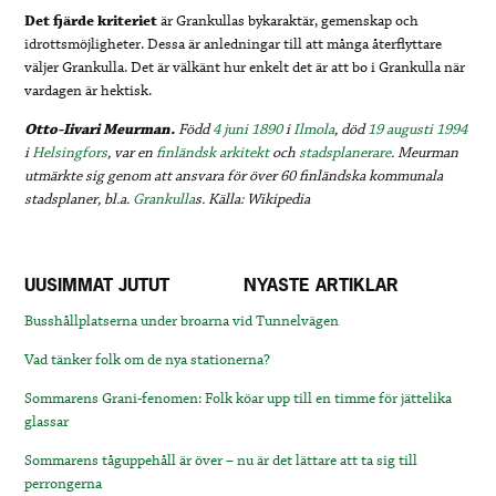
Det fjärde kriteriet
är Grankullas bykaraktär, gemenskap och
idrottsmöjligheter. Dessa är anledningar till att många återflyttare
väljer Grankulla. Det är välkänt hur enkelt det är att bo i Grankulla när
vardagen är hektisk.
Otto-Iivari Meurman.
Född
4 juni
1890
i
Ilmola
, död
19 augusti
1994
i
Helsingfors
, var en
finländsk arkitekt
och
stadsplanerare
. Meurman
utmärkte sig genom att ansvara för över 60 finländska kommunala
stadsplaner, bl.a.
Grankulla
s.
Källa: Wikipedia
UUSIMMAT JUTUT
NYASTE ARTIKLAR
Busshållplatserna under broarna vid Tunnelvägen
Vad tänker folk om de nya stationerna?
Sommarens Grani-fenomen: Folk köar upp till en timme för jättelika
glassar
Sommarens tåguppehåll är över – nu är det lättare att ta sig till
perrongerna