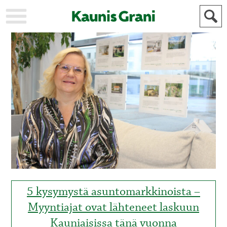
KAUPUNKI
STADEN
AJANKOHTAISTA
AKTUELLT
URHEILU
IDROTT
KULTTUURI
KULTUR
HISTORIA
HISTORIA
YLEINEN
ALLMÄN
FÖR
MAINOSTAJILLE
ANNONSÖRER
5 kysymystä asuntomarkkinoista –
Myyntiajat ovat lähteneet laskuun
Kauniaisissa tänä vuonna