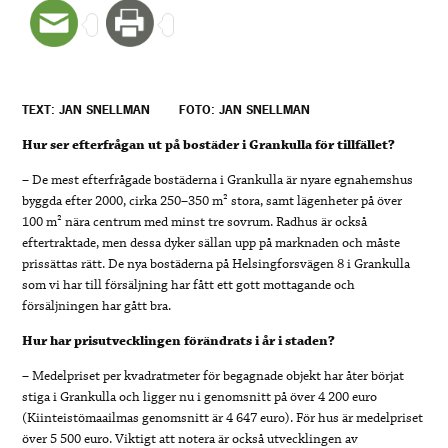
TEXT: JAN SNELLMAN
FOTO: JAN SNELLMAN
Hur ser efterfrågan ut på bostäder i Grankulla för tillfället?
– De mest efterfrågade bostäderna i Grankulla är nyare egnahemshus
byggda efter 2000, cirka 250–350 m² stora, samt lägenheter på över
100 m² nära centrum med minst tre sovrum. Radhus är också
eftertraktade, men dessa dyker sällan upp på marknaden och måste
prissättas rätt. De nya bostäderna på Helsingforsvägen 8 i Grankulla
som vi har till försäljning har fått ett gott mottagande och
försäljningen har gått bra.
Hur har prisutvecklingen förändrats i år i staden?
– Medelpriset per kvadratmeter för begagnade objekt har åter börjat
stiga i Grankulla och ligger nu i genomsnitt på över 4 200 euro
(Kiinteistömaailmas genomsnitt är 4 647 euro). För hus är medelpriset
över 5 500 euro. Viktigt att notera är också utvecklingen av