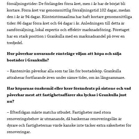
försäljningstider: De förlängdes förra året, men i år har de börjat bli
kortare. Förra året var genomsnittlig försäljningstid 102 dagar, medan
den i år är 94 dagar. Kiinteistömaailma har haft kortare genomsnittliga
tider: 86 dagar förra året och 64 dagar i år. Anledningen till detta är
samförsäljning, lokal expertis och effektiv marknadsföring. Företaget
har en stark position i Grankulla med en marknadsandel på över en
tredjedel.
Hur påverkar nuvarande ränteläge viljan att köpa och sälja
bostäder i Grankulla?
– Räntenivån påverkar alla som tar lån för bostadsköp. Grankulla
attraherar fortfarande även under sämre tider, om än långsammare.
Har köparnas önskemål eller krav förändrats på sistone och vad
påverkar mest att fastighetsaffärer ska lyckas i Grankulla just
nu?
– Efterfrågan måste matcha utbudet. Fastigheter med stora
renoveringsbehov är utmanande, då bankernas renoveringslån är
dyrare och fastigheternas värde kanske inte täcker extra säkerheter för
renoveringar.