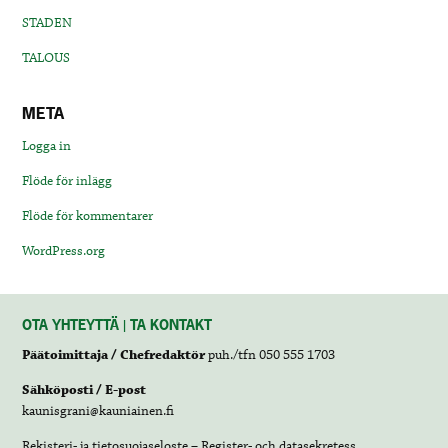
STADEN
TALOUS
META
Logga in
Flöde för inlägg
Flöde för kommentarer
WordPress.org
OTA YHTEYTTÄ | TA KONTAKT
Päätoimittaja / Chefredaktör
puh./tfn 050 555 1703
Sähköposti / E-post
kaunisgrani@kauniainen.fi
Rekisteri- ja tietosuojaseloste – Register- och datasekretess