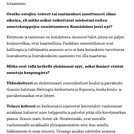
hitaammin.
Ovatko ostajien toiveet tai vaatimukset muuttuneet viime
aikoina, eli mitkä seikat vaikuttavat mielestäsi eniten
asuntokauppojen onnistumiseen Kauniaisissa juuri nyt?
Kysynnän ja tarjonnan on kohdattava. Asunnot/talot, joissa on paljon
korjausvelkaa, ovat haasteellisia. Pankkien remonttilainat ovat
kalliimpia ja välttämättä asunnon arvo ei kata korjauksiin tarvittavaa
lisävakuutta ja lisävakuuksien saaminen voi olla haastavaa.
Mitkä ovat tällä hetkellä yleisimmät syyt, miksi ihmiset etsivät
asuntoja kaupungista?
Ykköskriteeri
on ehdottomasti ruotsinkieliset koulut ja päiväkodit.
Graniin halutaan Helsingin keskustasta ja Espoosta, koska koulu- ja
päiväkotimatkat ovat lyhyet.
Toinen kriteeri
on keskustassa sijaitsevat kerrostalot: vanhemmat
asiakkaat haluavat arjen helppoutta ja palvelut pitää olla kävelymatkan
päässä. Granin mäet, kuten nk. Houberimäki, ovat monelle
vanhemmalle asiakkaalle ylitsepääsemätön este, kun autolla
liikkuminen ei enää onnistu. Useampi asiakas odottelee asuntoa