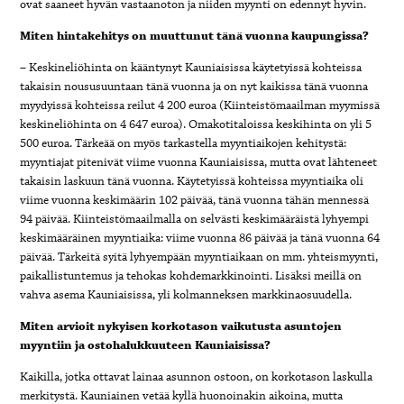
ovat saaneet hyvän vastaanoton ja niiden myynti on edennyt hyvin.
Miten hintakehitys on muuttunut tänä vuonna kaupungissa?
– Keskineliöhinta on kääntynyt Kauniaisissa käytetyissä kohteissa
takaisin noususuuntaan tänä vuonna ja on nyt kaikissa tänä vuonna
myydyissä kohteissa reilut 4 200 euroa (Kiinteistömaailman myymissä
keskineliöhinta on 4 647 euroa). Omakotitaloissa keskihinta on yli 5
500 euroa. Tärkeää on myös tarkastella myyntiaikojen kehitystä:
myyntiajat pitenivät viime vuonna Kauniaisissa, mutta ovat lähteneet
takaisin laskuun tänä vuonna. Käytetyissä kohteissa myyntiaika oli
viime vuonna keskimäärin 102 päivää, tänä vuonna tähän mennessä
94 päivää. Kiinteistömaailmalla on selvästi keskimääräistä lyhyempi
keskimääräinen myyntiaika: viime vuonna 86 päivää ja tänä vuonna 64
päivää. Tärkeitä syitä lyhyempään myyntiaikaan on mm. yhteismyynti,
paikallistuntemus ja tehokas kohdemarkkinointi. Lisäksi meillä on
vahva asema Kauniaisissa, yli kolmanneksen markkinaosuudella.
Miten arvioit nykyisen korkotason vaikutusta asuntojen
myyntiin ja ostohalukkuuteen Kauniaisissa?
Kaikilla, jotka ottavat lainaa asunnon ostoon, on korkotason laskulla
merkitystä. Kauniainen vetää kyllä huonoinakin aikoina, mutta