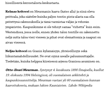
hissillisestä kerrostalosta keskustasta.
Kolmas kriteeri
on Meurmanin kaava (katso alla) ja siinä oleva
peittoala, joka säätelee kuinka paljon tontin pinta-alasta saa olla
peitettynä rakennuksella ja tämä varmistaa väljän ja vehreän
ympäristön. Kaupunkimme ei ole tehnyt samaa ”virhettä” kuin esim.
Westendissä, jossa isolle, ennen yhden talon tontille on rakennettu
neljä uutta taloa vieri viereen ja pihat ovat olemattomia ja naapuri on
aivan vieressä.
Neljäs kriteeri
on Granin kylämäisyys, yhteisöllisyys sekä
liikuntamahdollisuudet. Ne ovat syynä usealle paluumuuttajalle.
Tiedetään, kuinka helppoa kiireisessä arjessa Granissa asuminen on.
Otto-Iivari Meurman.
Syntynyt 4. kesäkuuta 1890 Ilmajoella, kuollut
19. elokuuta 1994 Helsingissä, oli suomalainen arkkitehti ja
kaupunkisuunnittelija. Meurman vastasi yli 60 suomalaisen kunnan
kaavoituksesta, mukaan lukien Kauniaisten.
Lähde
: Wikipedia