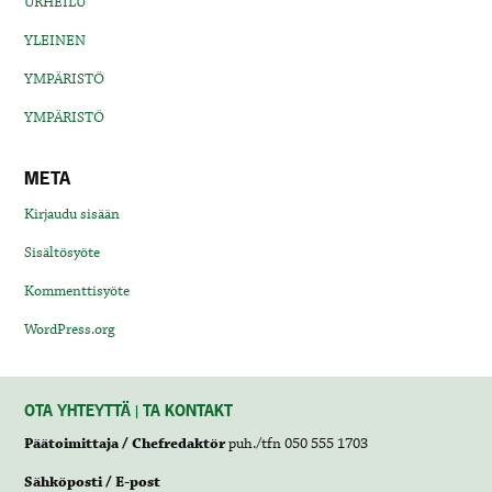
URHEILU
YLEINEN
YMPÄRISTÖ
YMPÄRISTÖ
META
Kirjaudu sisään
Sisältösyöte
Kommenttisyöte
WordPress.org
OTA YHTEYTTÄ | TA KONTAKT
Päätoimittaja / Chefredaktör
puh./tfn 050 555 1703
Sähköposti / E-post