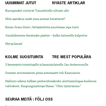
UUSIMMAT JUTUT
NYASTE ARTIKLAR
Bussipysäkit siirtyvät Tunnelitielle siltojen alle
Mitä ajatuksia uudet juna-asemat herättävät?
Kesän Grani-ilmiö: Jättijäätelöitä jonotetaan jopa tunti
Junaliikenteen kesätauko päättyi – kulku laitureille helpottui
Hyvää kesää!
KOLME SUOSITUINTA
TRE MEST POPULÄRA
5 kysymystä toimittajalle ja kauniaislaiselle Jan Anderssonille
Suomen ensimmäinen pizza-automaatti tuli Kauniaisiin
Hallinto-oikeus hylkäsi perheryhmäkodin aloittamislupaa koskevan
valituksen. Kaupunginjohtaja Masar: “Olen tyytyväinen.”
SEURAA MEITÄ | FÖLJ OSS