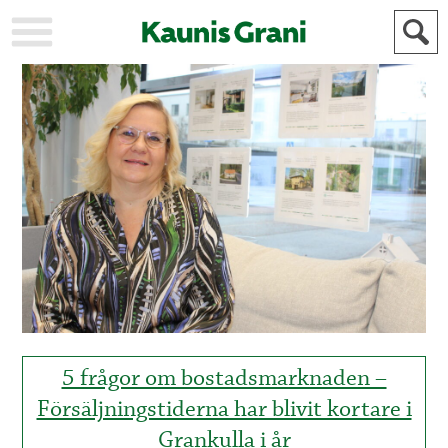
KAUPUNKI
STADEN
AJANKOHTAISTA
AKTUELLT
URHEILU
IDROTT
KULTTUURI
KULTUR
HISTORIA
HISTORIA
YLEINEN
ALLMÄN
FÖR
MAINOSTAJILLE
ANNONSÖRER
5 frågor om bostadsmarknaden –
Försäljningstiderna har blivit kortare i
Grankulla i år