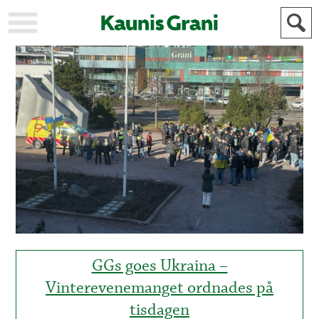
KAUPUNKI
STADEN
AJANKOHTAISTA
AKTUELLT
URHEILU
IDROTT
KULTTUURI
KULTUR
HISTORIA
HISTORIA
YLEINEN
ALLMÄN
FÖR
MAINOSTAJILLE
ANNONSÖRER
GGs goes Ukraina –
Vinterevenemanget ordnades på
tisdagen