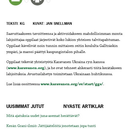
TEKSTI: KG
KUVAT: JAN SNELLMAN
Saavuttaakseen tavoitteensa ja aktivoidakseen mahdollisimman monta
lahjoittajaa oppilaat järjestivät koko lukion yhteisen talvitapahtuman.
Oppilaat kävelivät noin tunnin mittaisen reitin koululta Gallträskin
ympäri, ja marssi päättyi kaupungintalon pihalle.
Oppilaat tekevät yhteistyötä Karavanen Ukraina ry:n kanssa
(
www.karavanen.org
), ja he ovat tehneet ahkerasti töitä kerätäkseen
lahjoituksia.
Avustuslähetys toimitetaan Ukrainaan huhtikuussa.
Lue lisää osoitteessa
www.karavanen.org/sv/start/ggs/
.
UUSIMMAT JUTUT
NYASTE ARTIKLAR
Mitä ajatuksia uudet juna-asemat herättävät?
Kesän Grani-ilmiö: Jättijäätelöitä jonotetaan jopa tunti