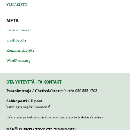
YMPÄRISTÖ
META
Kirjaudu sisään
Sisältösyöte
Kommenttisyöte
WordPress.org
OTA YHTEYTTÄ | TA KONTAKT
Päätoimittaja / Chefredaktör
puh./tfn 050 555 1703
Sähköposti / E-post
kaunisgrani@kauniainen.fi
Rekisteri- ja tietosuojaseloste – Register- och datasekretess
NÄKÖISLEHTI | TRYCKTA TIDNINGEN