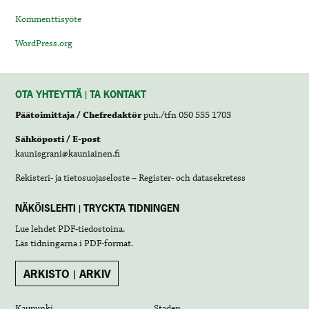
Kommenttisyöte
WordPress.org
OTA YHTEYTTÄ | TA KONTAKT
Päätoimittaja / Chefredaktör
puh./tfn 050 555 1703
Sähköposti / E-post
kaunisgrani@kauniainen.fi
Rekisteri- ja tietosuojaseloste – Register- och datasekretess
NÄKÖISLEHTI | TRYCKTA TIDNINGEN
Lue lehdet
PDF-tiedostoina
.
Läs tidningarna i
PDF-format
.
ARKISTO | ARKIV
Kaupunki
Staden