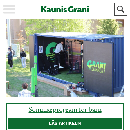
KAUPUNKI
STADEN
AJANKOHTAISTA
AKTUELLT
URHEILU
IDROTT
KULTTUURI
KULTUR
HISTORIA
HISTORIA
YLEINEN
ALLMÄN
FÖR
MAINOSTAJILLE
ANNONSÖRER
Sommarprogram för barn
LÄS ARTIKELN