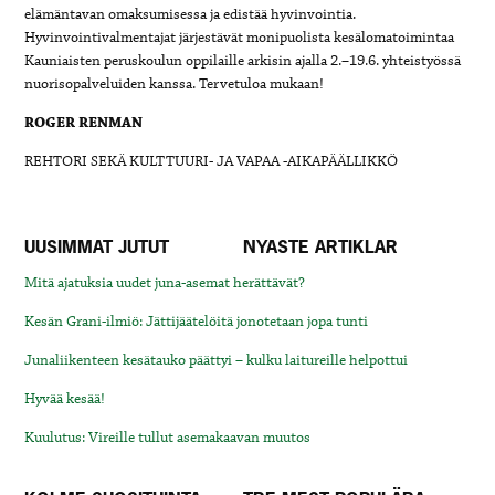
elämäntavan omaksumisessa ja edistää hyvinvointia.
Hyvinvointivalmentajat järjestävät monipuolista kesälomatoimintaa
Kauniaisten peruskoulun oppilaille arkisin ajalla 2.–19.6. yhteistyössä
nuorisopalveluiden kanssa. Tervetuloa mukaan!
ROGER RENMAN
REHTORI SEKÄ KULTTUURI- JA VAPAA -AIKAPÄÄLLIKKÖ
UUSIMMAT JUTUT
NYASTE ARTIKLAR
Mitä ajatuksia uudet juna-asemat herättävät?
Kesän Grani-ilmiö: Jättijäätelöitä jonotetaan jopa tunti
Junaliikenteen kesätauko päättyi – kulku laitureille helpottui
Hyvää kesää!
Kuulutus: Vireille tullut asemakaavan muutos