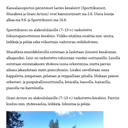
Kansalaisopiston perinteiset lasten kesäleirit (Sporttikurssit,
Musakesä ja Grani Action) ovat käynnistyneet ma 2.6. Uusia leirejä
alkaa ma 9.6. ja Sporttikurssi ma 16.6.
Sporttikurssi on alakoululaisille (7–13 v.) tarkoitettu
liikuntapainotteinen kesäleiri. Viikko-ohjelma sisältää mm. uintia,
leikkejä ja pelejä sekä viikoittain vaihtuvan retkikohteen.
MusaKesä-musiikkileirillä soitetaan ja lauletaan iloisesti kesäloman
alkajaisiksi. Leiri on tarkoitettu vähintään vuoden soittaneille. Leirillä
soitetaan enimmäkseen yhdessä isona orkesterina, mutta päivän
aikana jakaudutaan myös pienryhmiin. Lisäksi sävelletään omia
kappaleita, jumpataan, pelataan ja reippaillaan pihalla. Mukaan pääsee
orkesteri- ja puupuhallinsoittimilla, kitaralla, bassolla, haitarilla,
pianolla tai kanteleella.
Grani Action on alakoululaisille (7–13 v.) tarkoitettu kesäleiri. Päiviin
kuuluu mm. yhdessäoloa, leikkejä, liikuntaa ja pelejä.