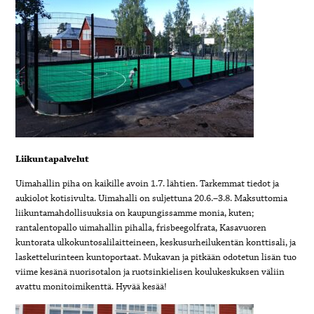
Liikuntapalvelut
Uimahallin piha on kaikille avoin 1.7. lähtien. Tarkemmat tiedot ja
aukiolot kotisivulta. Uimahalli on suljettuna 20.6.–3.8. Maksuttomia
liikuntamahdollisuuksia on kaupungissamme monia, kuten;
rantalentopallo uimahallin pihalla, frisbeegolfrata, Kasavuoren
kuntorata ulkokuntosalilaitteineen, keskusurheilukentän konttisali, ja
laskettelurinteen kuntoportaat. Mukavan ja pitkään odotetun lisän tuo
viime kesänä nuorisotalon ja ruotsinkielisen koulukeskuksen väliin
avattu monitoimikenttä. Hyvää kesää!