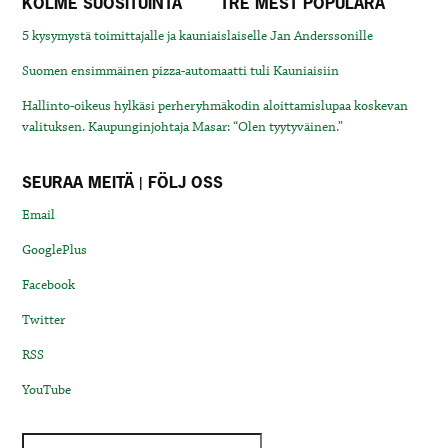
KOLME SUOSITUINTA
TRE MEST POPULÄRA
5 kysymystä toimittajalle ja kauniaislaiselle Jan Anderssonille
Suomen ensimmäinen pizza-automaatti tuli Kauniaisiin
Hallinto-oikeus hylkäsi perheryhmäkodin aloittamislupaa koskevan
valituksen. Kaupunginjohtaja Masar: “Olen tyytyväinen.”
SEURAA MEITÄ | FÖLJ OSS
Email
GooglePlus
Facebook
Twitter
RSS
YouTube