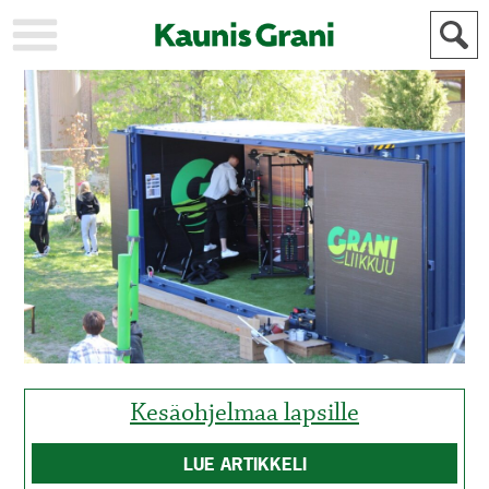
KAUPUNKI
STADEN
AJANKOHTAISTA
AKTUELLT
URHEILU
IDROTT
KULTTUURI
KULTUR
HISTORIA
HISTORIA
YLEINEN
ALLMÄN
FÖR
MAINOSTAJILLE
ANNONSÖRER
Kesäohjelmaa lapsille
LUE ARTIKKELI