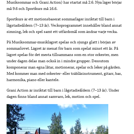
Musiksommar och Grani Action) har startat må 2.6. Nya läger börjar
må 9.6 och Sportkurs må 16.6.
Sportkurs är ett motionsbaserat sommarläger inriktat till barn i
lågstadieåldern (7–13 år). Veckoprogrammet innehåller bland annat
simning, lek och spel samt ett utfärdsmål som ändrar varje vecka.
På Musiksommar-musiklägret spelas och sjungs glatt i början av
sommarlovet. Lägret är menat för barn som spelat minst ett år. På
lägret spelas för det mesta tillsammans som en stor orkester, men
under dagen delas man också in i mindre grupper. Dessutom
komponerar man egna låtar, motionerar, spelar och leker på gården.
Med kommer man med orkester- eller träblåsinstrument, gitarr, bas,
harmonika, piano eller kantele.
Grani Action är inriktat till barn i lågstadieåldern (7–13 år). Under
dagen finns bland annat samvaro, lek, motion och spel.