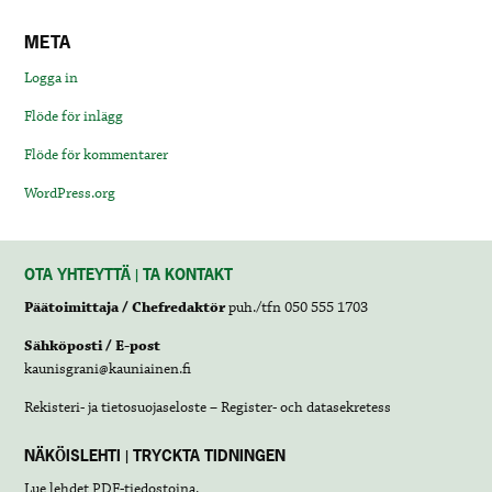
META
Logga in
Flöde för inlägg
Flöde för kommentarer
WordPress.org
OTA YHTEYTTÄ | TA KONTAKT
Päätoimittaja / Chefredaktör
puh./tfn 050 555 1703
Sähköposti / E-post
kaunisgrani@kauniainen.fi
Rekisteri- ja tietosuojaseloste – Register- och datasekretess
NÄKÖISLEHTI | TRYCKTA TIDNINGEN
Lue lehdet
PDF-tiedostoina
.