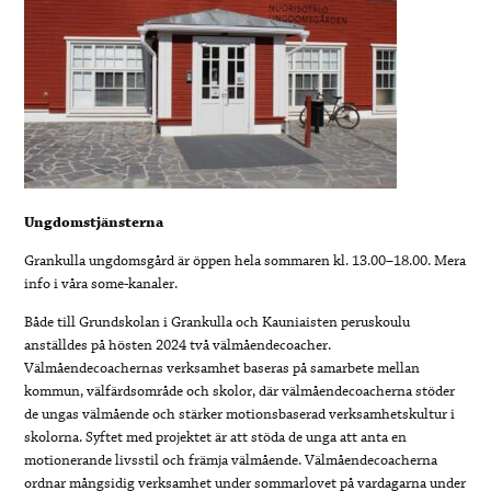
Ungdomstjänsterna
Grankulla ungdomsgård är öppen hela sommaren kl. 13.00–18.00. Mera
info i våra some-kanaler.
Både till Grundskolan i Grankulla och Kauniaisten peruskoulu
anställdes på hösten 2024 två välmåendecoacher.
Välmåendecoachernas verksamhet baseras på samarbete mellan
kommun, välfärdsområde och skolor, där välmåendecoacherna stöder
de ungas välmående och stärker motionsbaserad verksamhetskultur i
skolorna. Syftet med projektet är att stöda de unga att anta en
motionerande livsstil och främja välmående. Välmåendecoacherna
ordnar mångsidig verksamhet under sommarlovet på vardagarna under