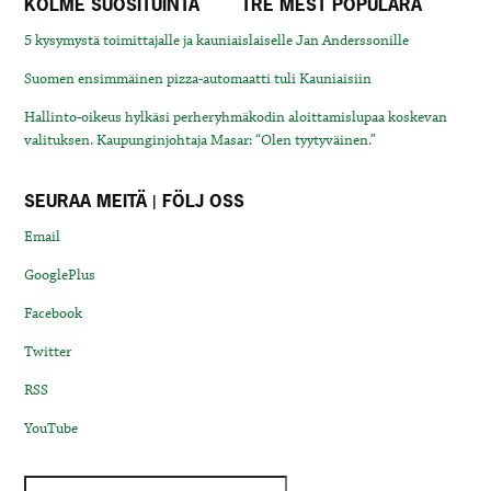
KOLME SUOSITUINTA
TRE MEST POPULÄRA
5 kysymystä toimittajalle ja kauniaislaiselle Jan Anderssonille
Suomen ensimmäinen pizza-automaatti tuli Kauniaisiin
Hallinto-oikeus hylkäsi perheryhmäkodin aloittamislupaa koskevan
valituksen. Kaupunginjohtaja Masar: “Olen tyytyväinen.”
SEURAA MEITÄ | FÖLJ OSS
Email
GooglePlus
Facebook
Twitter
RSS
YouTube