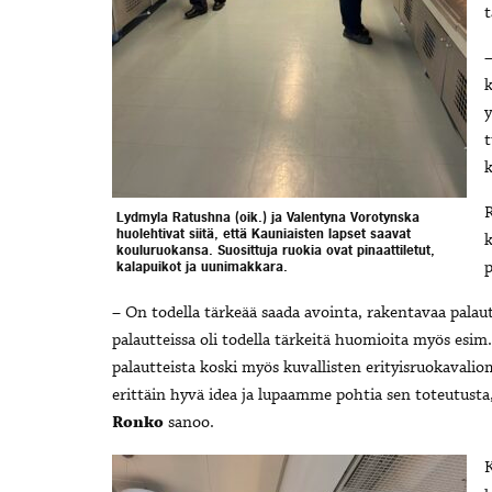
t
k
y
t
k
R
Lydmyla Ratushna (oik.) ja Valentyna Vorotynska
huolehtivat siitä, että Kauniaisten lapset saavat
k
kouluruokansa. Suosittuja ruokia ovat pinaattiletut,
p
kalapuikot ja uunimakkara.
– On todella tärkeää saada avointa, rakentavaa palau
palautteissa oli todella tärkeitä huomioita myös esim.
palautteista koski myös kuvallisten erityisruokavalio
erittäin hyvä idea ja lupaamme pohtia sen toteutusta
Ronko
sanoo.
K