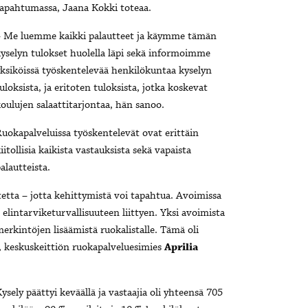
apahtumassa, Jaana Kokki toteaa.
– Me luemme kaikki palautteet ja käymme tämän
yselyn tulokset huolella läpi sekä informoimme
ksiköissä työskentelevää henkilökuntaa kyselyn
uloksista, ja eritoten tuloksista, jotka koskevat
oulujen salaattitarjontaa, hän sanoo.
uokapalveluissa työskentelevät ovat erittäin
iitollisia kaikista vastauksista sekä vapaista
alautteista.
tetta – jotta kehittymistä voi tapahtua. Avoimissa
 elintarviketurvallisuuteen liittyen. Yksi avoimista
merkintöjen lisäämistä ruokalistalle. Tämä oli
, keskuskeittiön ruokapalveluesimies
Aprilia
ysely päättyi keväällä ja vastaajia oli yhteensä 705