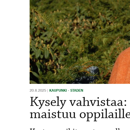
20.8.2025
|
KAUPUNKI - STADEN
Kysely vahvistaa
maistuu oppilaill