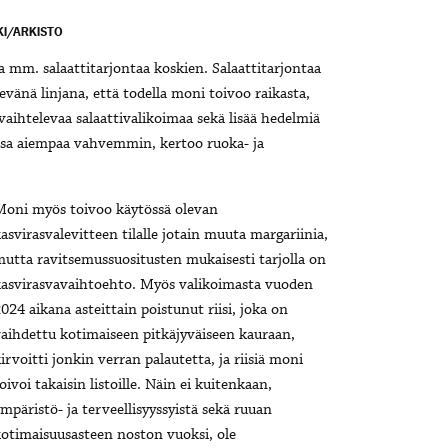
KI/ARKISTO
ta mm. salaattitarjontaa koskien. Salaattitarjontaa
vänä linjana, että todella moni toivoo raikasta,
 vaihtelevaa salaattivalikoimaa sekä lisää hedelmiä
ssa aiempaa vahvemmin, kertoo ruoka- ja
Moni myös toivoo käytössä olevan
asvirasvalevitteen tilalle jotain muuta margariinia,
utta ravitsemussuositusten mukaisesti tarjolla on
asvirasvavaihtoehto. Myös valikoimasta vuoden
024 aikana asteittain poistunut riisi, joka on
aihdettu kotimaiseen pitkäjyväiseen kauraan,
irvoitti jonkin verran palautetta, ja riisiä moni
oivoi takaisin listoille. Näin ei kuitenkaan,
mpäristö- ja terveellisyyssyistä sekä ruuan
otimaisuusasteen noston vuoksi, ole