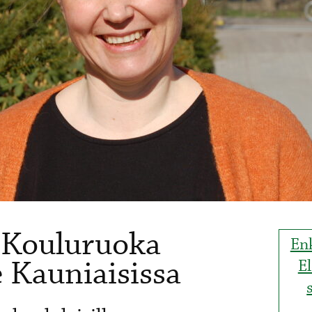
: Kouluruoka
Enk
e Kauniaisissa
El