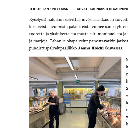
TEKSTI: JAN SNELLMAN
KUVAT: KAUNIAISTEN KAUPUN
Kyselyssä haluttiin selvittää myös asiakkaiden toivei
koskevista avoimista palautteista voinee sanoa yhtene
tuoretta ja yksinkertaista mutta silti monipuolista ja
ja marjoja. Tähän ruokapalvelut panostavatkin jatko
puhdistuspalvelupäällikkö
Jaana Kokki
(kuvassa).
k
m
k
2
v
k
t
y
k