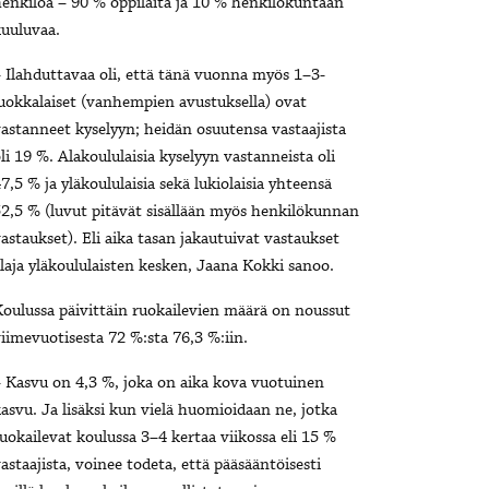
enkilöä – 90 % oppilaita ja 10 % henkilökuntaan
uuluvaa.
 Ilahduttavaa oli, että tänä vuonna myös 1–3-
uokkalaiset (vanhempien avustuksella) ovat
astanneet kyselyyn; heidän osuutensa vastaajista
li 19 %. Alakoululaisia kyselyyn vastanneista oli
7,5 % ja yläkoululaisia sekä lukiolaisia yhteensä
2,5 % (luvut pitävät sisällään myös henkilökunnan
astaukset). Eli aika tasan jakautuivat vastaukset
laja yläkoululaisten kesken, Jaana Kokki sanoo.
oulussa päivittäin ruokailevien määrä on noussut
iimevuotisesta 72 %:sta 76,3 %:iin.
 Kasvu on 4,3 %, joka on aika kova vuotuinen
asvu. Ja lisäksi kun vielä huomioidaan ne, jotka
uokailevat koulussa 3–4 kertaa viikossa eli 15 %
astaajista, voinee todeta, että pääsääntöisesti