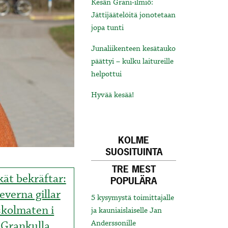
Kesän Grani-ilmiö:
Jättijäätelöitä jonotetaan
jopa tunti
Junaliikenteen kesätauko
päättyi – kulku laitureille
helpottui
Hyvää kesää!
KOLME
SUOSITUINTA
TRE MEST
ät bekräftar:
POPULÄRA
everna gillar
5 kysymystä toimittajalle
skolmaten i
ja kauniaislaiselle Jan
Grankulla
Anderssonille