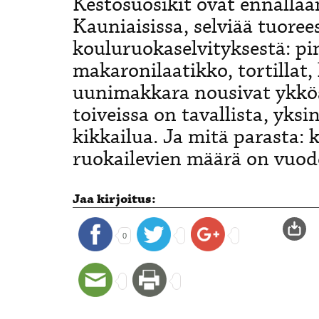
Kestosuosikit ovat ennallaan
Kauniaisissa, selviää tuoree
kouluruokaselvityksestä: pin
makaronilaatikko, tortillat,
uunimakkara nousivat ykkö
toiveissa on tavallista, yksi
kikkailua. Ja mitä parasta: 
ruokailevien määrä on vuod
Jaa kirjoitus:
0