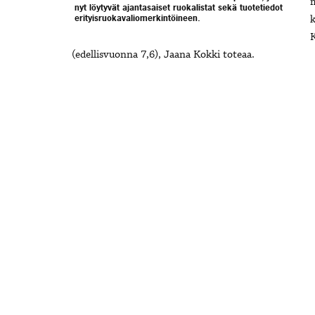
m
nyt löytyvät ajantasaiset ruokalistat sekä tuotetiedot
erityisruokavaliomerkintöineen.
k
K
(edellisvuonna 7,6), Jaana Kokki toteaa.