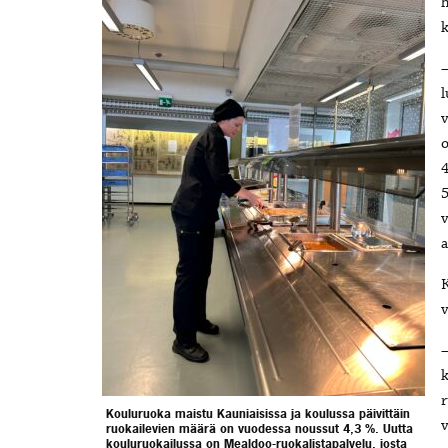
h
k
–
l
v
o
4
5
v
a
K
v
–
k
r
Kouluruoka maistu Kauniaisissa ja koulussa päivittäin
v
ruokailevien määrä on vuodessa noussut 4,3 %. Uutta
kouluruokailussa on Mealdoo-ruokalistapalvelu, josta