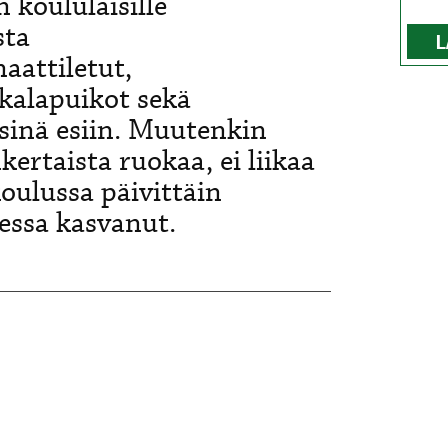
 koululaisille
sta
L
aattiletut,
 kalapuikot sekä
sinä esiin. Muutenkin
nkertaista ruokaa, ei liikaa
koulussa päivittäin
essa kasvanut.