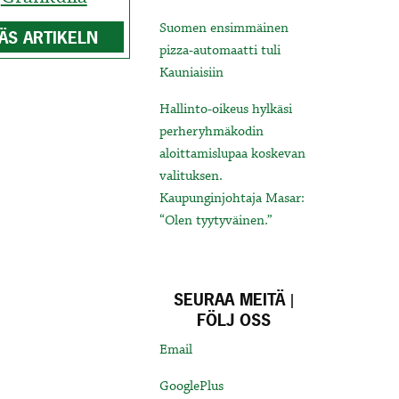
Suomen ensimmäinen
ÄS ARTIKELN
pizza-automaatti tuli
Kauniaisiin
Hallinto-oikeus hylkäsi
perheryhmäkodin
aloittamislupaa koskevan
valituksen.
Kaupunginjohtaja Masar:
“Olen tyytyväinen.”
SEURAA MEITÄ |
FÖLJ OSS
Email
GooglePlus