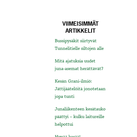
VIIMEISIMMÄT
ARTIKKELIT
Bussipysäkit siirtyvät
Tunnelitielle siltojen alle
Mitä ajatuksia uudet
juna-asemat herättävät?
Kesän Grani-ilmiö:
Jättijäätelöitä jonotetaan
jopa tunti
Junaliikenteen kesätauko
päättyi – kulku laitureille
helpottui
Hyvää kesää!