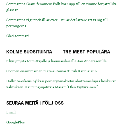
Sommarens Grani-fenomen: Folk köar upp till en timme för jättelika
glassar
Sommarens tåguppehåll är över – nu är det lättare att ta sig till
perrongerna
Glad sommar!
KOLME SUOSITUINTA
TRE MEST POPULÄRA
5 kysymystä toimittajalle ja kauniaislaiselle Jan Anderssonille
Suomen ensimmäinen pizza-automaatti tuli Kauniaisiin
Hallinto-oikeus hylkäsi perheryhmäkodin aloittamislupaa koskevan
valituksen. Kaupunginjohtaja Masar: “Olen tyytyväinen.”
SEURAA MEITÄ | FÖLJ OSS
Email
GooglePlus