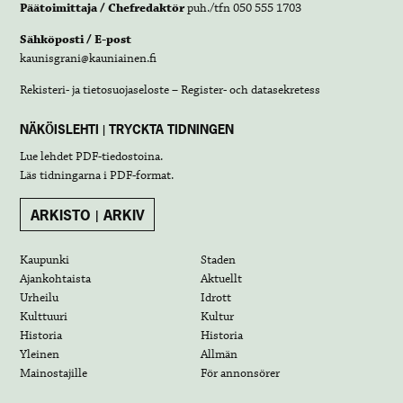
Päätoimittaja / Chefredaktör
puh./tfn 050 555 1703
Sähköposti / E-post
kaunisgrani@kauniainen.fi
Rekisteri- ja tietosuojaseloste – Register- och datasekretess
NÄKÖISLEHTI | TRYCKTA TIDNINGEN
Lue lehdet
PDF-tiedostoina
.
Läs tidningarna i
PDF-format
.
ARKISTO | ARKIV
Kaupunki
Staden
Ajankohtaista
Aktuellt
Urheilu
Idrott
Kulttuuri
Kultur
Historia
Historia
Yleinen
Allmän
Mainostajille
För annonsörer