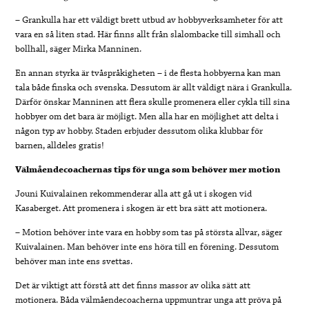
– Grankulla har ett väldigt brett utbud av hobbyverksamheter för att
vara en så liten stad. Här finns allt från slalombacke till simhall och
bollhall, säger Mirka Manninen.
En annan styrka är tvåspråkigheten – i de flesta hobbyerna kan man
tala både finska och svenska. Dessutom är allt väldigt nära i Grankulla.
Därför önskar Manninen att flera skulle promenera eller cykla till sina
hobbyer om det bara är möjligt. Men alla har en möjlighet att delta i
någon typ av hobby. Staden erbjuder dessutom olika klubbar för
barnen, alldeles gratis!
Välmåendecoachernas tips för unga som behöver mer motion
Jouni Kuivalainen rekommenderar alla att gå ut i skogen vid
Kasaberget. Att promenera i skogen är ett bra sätt att motionera.
– Motion behöver inte vara en hobby som tas på största allvar, säger
Kuivalainen. Man behöver inte ens höra till en förening. Dessutom
behöver man inte ens svettas.
Det är viktigt att förstå att det finns massor av olika sätt att
motionera. Båda välmåendecoacherna uppmuntrar unga att pröva på