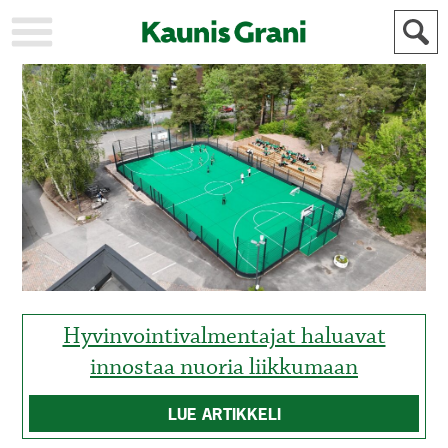
KAUPUNKI
STADEN
AJANKOHTAISTA
AKTUELLT
URHEILU
IDROTT
KULTTUURI
KULTUR
HISTORIA
HISTORIA
YLEINEN
ALLMÄN
FÖR
MAINOSTAJILLE
ANNONSÖRER
Hyvinvointivalmentajat haluavat
innostaa nuoria liikkumaan
LUE ARTIKKELI