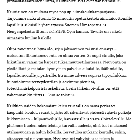
pitkäaikaissairaiden uintia, Kaikukortti avaa ovet vähävaraisille.
Kauniainen on mukana myös pop up -uimakoulukampanjassa.
Tarjoamme maksuttomia 45 minuutin opetuskertoja uimataidottomille
lapsille ja aikuisille yhteistyössä Suomen Uimaopetus- ja
Hengenpelastusliiton sekä FitPit Oy:n kanssa. Tavoite on selkeä:
uimataito kuuluu kaikille.
Olipa tavoitteesi hyvä olo, arjen jaksaminen tai uusi ennätys –
maksuton liikuntaneuvonta on sinua varten. Se sopii sinulle, joka
liikut liian vähän tai kaipaat tukea muutostilanteessa. Neuvonta on
yksilöllistä ja matalan kynnyksen palvelua aikuisille, ikäihmisille,
lapsille, nuorille ja perheille. Etsimme arkeesi sopivia tapoja liikkua,
huomioimme terveydentilan ja sovimme pienistä,
toteuttamiskelpoisista askelista. Usein tärkein oivallus on, että
vähemmänkin riittää – kun se toistuu.
Kaikkien näiden kokonaisuuksien taustalla on sama periaate:
kaupunki, koulut, seurat ja järjestöt rakentavat yhdessä sujuvia polkuja
liikkumiseen – kilpaurheilijalle, harrastajalle ja vasta aloittelevalle. Me
pidämme huolen rakenteista ja turvallisuudesta, sinä tuot mukanasi
uteliaisuuden ja halun kokeilla. Tervetuloa mukaan: kentälle, saliin,
altaaseen tai neuvontaan. Hyvinvointi vahvistuu askeleen ja