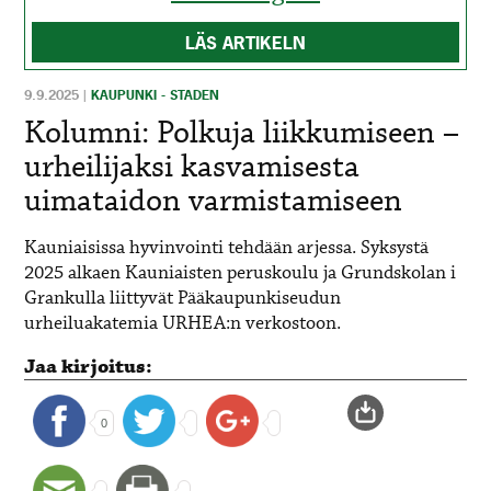
LÄS ARTIKELN
9.9.2025
|
KAUPUNKI - STADEN
Kolumni: Polkuja liikkumiseen –
urheilijaksi kasvamisesta
uimataidon varmistamiseen
Kauniaisissa hyvinvointi tehdään arjessa. Syksystä
2025 alkaen Kauniaisten peruskoulu ja Grundskolan i
Grankulla liittyvät Pääkaupunkiseudun
urheiluakatemia URHEA:n verkostoon.
Jaa kirjoitus:
0