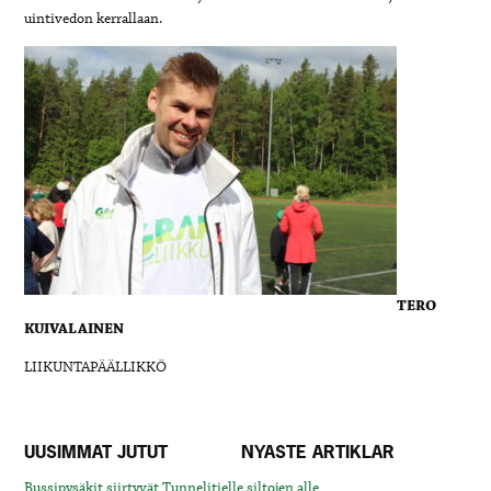
uintivedon kerrallaan.
TERO
KUIVALAINEN
LIIKUNTAPÄÄLLIKKÖ
UUSIMMAT JUTUT
NYASTE ARTIKLAR
Bussipysäkit siirtyvät Tunnelitielle siltojen alle