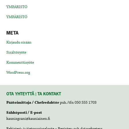
YMPÄRISTÖ
YMPÄRISTÖ
META
Kirjaudu sisään
Sisältösyöte
Kommenttisyöte
WordPress.org
OTA YHTEYTTÄ | TA KONTAKT
Päätoimittaja / Chefredaktör
puh./tfn 050 555 1703
Sähköposti / E-post
kaunisgrani@kauniainen.fi
Rekisteri- ja tietosuojaseloste – Register- och datasekretess