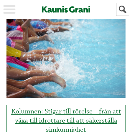
KAUPUNKI
STADEN
AJANKOHTAISTA
AKTUELLT
URHEILU
IDROTT
KULTTUURI
KULTUR
HISTORIA
HISTORIA
YLEINEN
ALLMÄN
FÖR
MAINOSTAJILLE
ANNONSÖRER
Kolumnen: Stigar till rörelse – från att
växa till idrottare till att säkerställa
simkunnighet