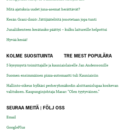
Mitä ajatuksia uudet juna-asemat herättävät?
Kesän Grani-ilmiö: Jättijäätelöitä jonotetaan jopa tunti
Junaliikenteen kesätauko päättyi – kulku laitureille helpottui
Hyvää kesää!
KOLME SUOSITUINTA
TRE MEST POPULÄRA
5 kysymystä toimittajalle ja kauniaislaiselle Jan Anderssonille
Suomen ensimmäinen pizza-automaatti tuli Kauniaisiin
Hallinto-oikeus hylkäsi perheryhmäkodin aloittamislupaa koskevan
valituksen. Kaupunginjohtaja Masar: “Olen tyytyväinen.”
SEURAA MEITÄ | FÖLJ OSS
Email
GooglePlus