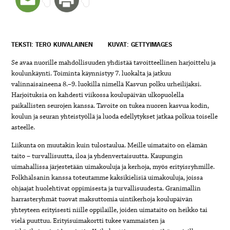
TEKSTI: TERO KUIVALAINEN
KUVAT: GETTYIMAGES
Se avaa nuorille mahdollisuuden yhdistää tavoitteellinen harjoittelu ja
koulunkäynti. Toiminta käynnistyy 7. luokalta ja jatkuu
valinnaisaineena 8.–9. luokilla nimellä Kasvun polku urheilijaksi.
Harjoituksia on kahdesti viikossa koulupäivän ulkopuolella
paikallisten seurojen kanssa. Tavoite on tukea nuoren kasvua kodin,
koulun ja seuran yhteistyöllä ja luoda edellytykset jatkaa polkua toiselle
asteelle.
Liikunta on muutakin kuin tulostaulua. Meille uimataito on elämän
taito – turvallisuutta, iloa ja yhdenvertaisuutta. Kaupungin
uimahallissa järjestetään uimakouluja ja kerhoja, myös erityisryhmille.
Folkhälsanin kanssa toteutamme kaksikielisiä uimakouluja, joissa
ohjaajat huolehtivat oppimisesta ja turvallisuudesta. Granimallin
harrasteryhmät tuovat maksuttomia uintikerhoja koulupäivän
yhteyteen erityisesti niille oppilaille, joiden uimataito on heikko tai
vielä puuttuu. Erityisuimakortti tukee vammaisten ja