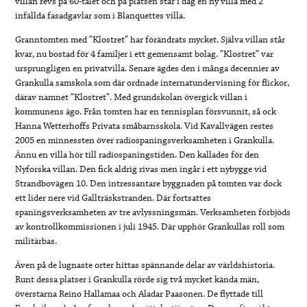
villan revs på 60-talet och på platsen står i dag en ny villa med 2
infällda fasadgavlar som i Blanquettes villa.
Granntomten med ”Klostret” har förändrats mycket. Själva villan står
kvar, nu bostad för 4 familjer i ett gemensamt bolag. ”Klostret” var
ursprungligen en privatvilla. Senare ägdes den i många decennier av
Grankulla samskola som där ordnade internatundervisning för flickor,
därav namnet ”Klostret”. Med grundskolan övergick villan i
kommunens ägo. Från tomten har en tennisplan försvunnit, så ock
Hanna Wetterhoffs Privata småbarnsskola. Vid Kavallvägen restes
2005 en minnessten över radiospaningsverksamheten i Grankulla.
Ännu en villa hör till radiospaningstiden. Den kallades för den
Nyforska villan. Den fick aldrig rivas men ingår i ett nybygge vid
Strandbovägen 10. Den intressantare byggnaden på tomten var dock
ett lider nere vid Gallträskstranden. Där fortsattes
spaningsverksamheten av tre avlyssningsmän. Verksamheten förbjöds
av kontrollkommissionen i juli 1945. Där upphör Grankullas roll som
militärbas.
Även på de lugnaste orter hittas spännande delar av världshistoria.
Runt dessa platser i Grankulla rörde sig två mycket kända män,
överstarna Reino Hallamaa och Aladar Paasonen. De flyttade till