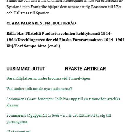
Frankrike och den franska underrättelsetjänsten. De var eftersökta av
Ryssland men Frankrike hjälpte dem senare att fly, Paasonen till USA
och Hallamaa till Spanien.
CLARA PALMGREN, FM, KULTURRÅD
Källa bl.a: Piirteitä Puolustusvoimien kehityksessä 1944–
1964/Utecklingstrender vid Finska Försvarsmakten 1944–1964
Kirj/Förf Sampo Ahto (et.al.)
UUSIMMAT JUTUT
NYASTE ARTIKLAR
Busshållplatserna under broarna vid Tunnelvägen
Vad tänker folk om de nya stationerna?
Sommarens Grani-fenomen: Folk köar upp till en timme för jättelika
glassar
Sommarens tåguppehåll är över – nu är det lättare att ta sig till
perrongerna
Glad sommar!