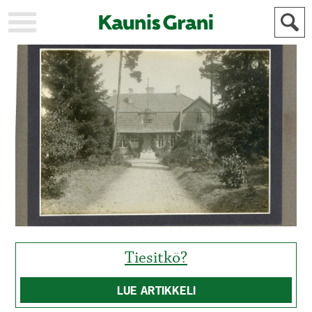
KAUPUNKI
STADEN
AJANKOHTAISTA
AKTUELLT
URHEILU
IDROTT
KULTTUURI
KULTUR
HISTORIA
HISTORIA
YLEINEN
ALLMÄN
FÖR
MAINOSTAJILLE
ANNONSÖRER
Tiesitkö?
LUE ARTIKKELI