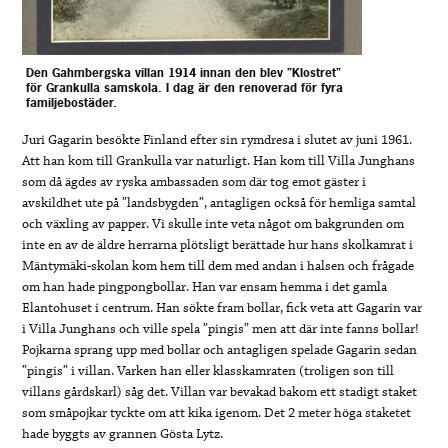
Den Gahmbergska villan 1914 innan den blev ”Klostret”
för Grankulla samskola. I dag är den renoverad för fyra
familjebostäder.
Juri Gagarin besökte Finland efter sin rymdresa i slutet av juni 1961.
Att han kom till Grankulla var naturligt. Han kom till Villa Junghans
som då ägdes av ryska ambassaden som där tog emot gäster i
avskildhet ute på ”landsbygden”, antagligen också för hemliga samtal
och växling av papper. Vi skulle inte veta något om bakgrunden om
inte en av de äldre herrarna plötsligt berättade hur hans skolkamrat i
Mäntymäki-skolan kom hem till dem med andan i halsen och frågade
om han hade pingpongbollar. Han var ensam hemma i det gamla
Elantohuset i centrum. Han sökte fram bollar, fick veta att Gagarin var
i Villa Junghans och ville spela ”pingis” men att där inte fanns bollar!
Pojkarna sprang upp med bollar och antagligen spelade Gagarin sedan
”pingis” i villan. Varken han eller klasskamraten (troligen son till
villans gårdskarl) såg det. Villan var bevakad bakom ett stadigt staket
som småpojkar tyckte om att kika igenom. Det 2 meter höga staketet
hade byggts av grannen Gösta Lytz.