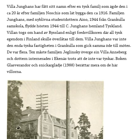
Villa Junghans har fått sitt namn efter en tysk familj som ägde den i
ca 20 år efter familjen Noschis som lät bygga den ca 1916. Familjen
Junghans, med nyblivna studentdottern Aino, 1944 från Grankulla
samskola, flydde hösten 1944 till C. Junghans hemland Tyskland.
Villan togs om hand av Ryssland enligt fredsvillkoren där all tysk
egendom i Finland skulle överlåtas till dem. Villa Junghans var inte
den enda tyska fastigheten i Grankulla som gick samma öde till mötes.
De var flera. Tex måste familjen Jeglinsky överge sin Villa Anneberg
och dottern internerades i Ekenäs trots att de inte var tyskar. Boken
Glasverandor och snickarglädje (1988) berättar mera om de här
villorna.