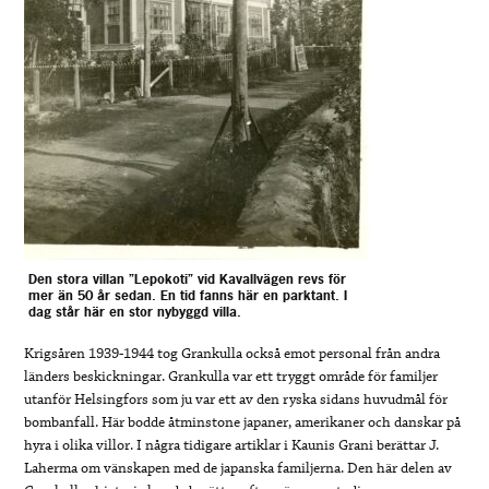
Den stora villan ”Lepokoti” vid Kavallvägen revs för
mer än 50 år sedan. En tid fanns här en parktant. I
dag står här en stor nybyggd villa.
Krigsåren 1939-1944 tog Grankulla också emot personal från andra
länders beskickningar. Grankulla var ett tryggt område för familjer
utanför Helsingfors som ju var ett av den ryska sidans huvudmål för
bombanfall. Här bodde åtminstone japaner, amerikaner och danskar på
hyra i olika villor. I några tidigare artiklar i Kaunis Grani berättar J.
Laherma om vänskapen med de japanska familjerna. Den här delen av