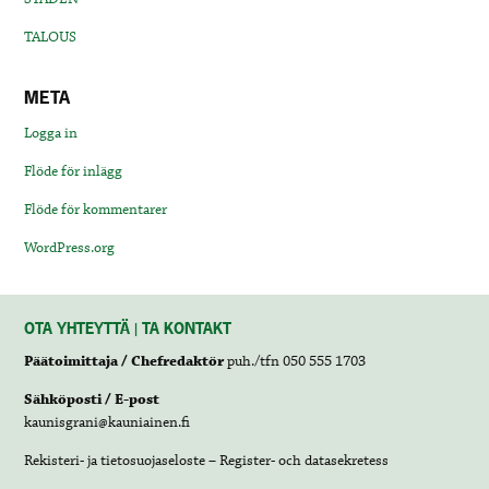
TALOUS
META
Logga in
Flöde för inlägg
Flöde för kommentarer
WordPress.org
OTA YHTEYTTÄ | TA KONTAKT
Päätoimittaja / Chefredaktör
puh./tfn 050 555 1703
Sähköposti / E-post
kaunisgrani@kauniainen.fi
Rekisteri- ja tietosuojaseloste – Register- och datasekretess