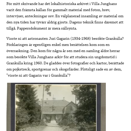
För mitt skrivande har det lokalhistoriska arkivet i Villa Junghans
varit den främsta källan för gammalt material med foton, brev,
intervjuer, anteckningar osv. En välplanerad insamling av material om
den nya tiden har tyvärr aldrig gjorts. Dagens teknik finns däremot att
tillgå. Pappersdokument är mera sällsynta.
Visste ni att astronauten Juri Gagarin (1934-1968) besökte Grankulla?
Förklaringen är egentligen enkel men berättelsen kom som en
överraskning. Den kom för några år sen med en samling äldre herrar
som besökte Villa Junghans arkiv för att studera sin ungdomstid i
Grankulla kring 1960. De gladdes över fotografier och kartor, berättade
om pojkstreck, sportgrenar och skogsfärder. Plötsligt sade en av dem,
”visste ni att Gagarin var i Grankulla”?