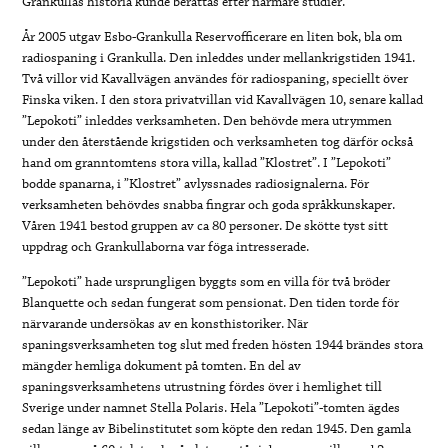
Grankullas historia kunde berättas efter närmare studier.
År 2005 utgav Esbo-Grankulla Reservofficerare en liten bok, bla om
radiospaning i Grankulla. Den inleddes under mellankrigstiden 1941.
Två villor vid Kavallvägen användes för radiospaning, speciellt över
Finska viken. I den stora privatvillan vid Kavallvägen 10, senare kallad
”Lepokoti” inleddes verksamheten. Den behövde mera utrymmen
under den återstående krigstiden och verksamheten tog därför också
hand om granntomtens stora villa, kallad ”Klostret”. I ”Lepokoti”
bodde spanarna, i ”Klostret” avlyssnades radiosignalerna. För
verksamheten behövdes snabba fingrar och goda språkkunskaper.
Våren 1941 bestod gruppen av ca 80 personer. De skötte tyst sitt
uppdrag och Grankullaborna var föga intresserade.
”Lepokoti” hade ursprungligen byggts som en villa för två bröder
Blanquette och sedan fungerat som pensionat. Den tiden torde för
närvarande undersökas av en konsthistoriker. När
spaningsverksamheten tog slut med freden hösten 1944 brändes stora
mängder hemliga dokument på tomten. En del av
spaningsverksamhetens utrustning fördes över i hemlighet till
Sverige under namnet Stella Polaris. Hela ”Lepokoti”-tomten ägdes
sedan länge av Bibelinstitutet som köpte den redan 1945. Den gamla