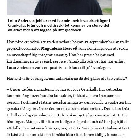
Lotta Anderson jobbar med boende- och invandrarfrågor i
Grankulla. Från och med årsskiftet kommer en större del
av arbetstiden att läggas på integrationen.
Hon påpekar också att staden sedan i början av september har anställt
projektkoordinator
Magdalena
Kosová
som ska främja och utveckla
en svenskspråkig integrationsstig. Hon har precis börjat med
kartläggningen av svensk service i Grankulla och det här har enligt
Lotta Anderson varit ett positivt tillskott till jobbvardagen.
Hur aktiva är överlag kommuninvånarna då det gäller att ta kontakt?
– Under de fem månaderna jag har jobbat i Grankulla har det redan
kommit långt över hundra kontakter, inklusive flera från samma
person. I och med statens nedskärningar av den sociala tryggheten har
ganska många invånare det nu rätt stramt ekonomiskt. Detta kan leda
till alla möjliga problem och då försöker jag hjälpa kunderna att hitta
lösningar. Många vill hitta en billigare lägenhet och då har jag hjälpt
att fylla i bostadsansökningar, säger Lotta Anderson och hälsar att det
är bäst att ta kontakt och försöka lösa situationen tidigt, innan den