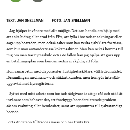
TEXT: JAN SNELLMAN
FOTO: JAN SNELLMAN
– Jag hjälper invånare med allt möjligt. Det kan handla om hjälp med
att söka bidrag eller stöd från FPA, att fylla i bostadsansökningar eller
säga upp bostaden, men också saker som kan verka självklara för vissa,
som hur man använder vissa köksmaskiner. Man kan också komma till
mig om man har hyresskuld och i de fallen kan jag hjälpa att göra upp
en betalningsplan som kunden sedan är skyldig att följa.
Hon samarbetar med disponenter, fastighetsskötare, välfärdsområdet,
församlingen med mera – och såklart kunden, men hon gör inte själv
upp avtal med hyresgästerna.
– Syftet med mitt arbete som bostadsrådgivare är att ge råd och stöd åt
invånare som behöver det, att förebygga boenderelaterade problem
såsom vräkning eller hemlöshet, samt att uppmuntra till självständigt
boende.
Lotta Anderson tillträdde i våras och har trivts bra.