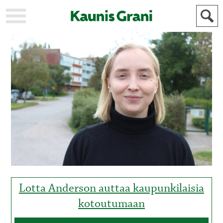
KAUPUNKI
STADEN
AJANKOHTAISTA
AKTUELLT
URHEILU
IDROTT
KULTTUURI
KULTUR
HISTORIA
HISTORIA
YLEINEN
ALLMÄN
FÖR
MAINOSTAJILLE
ANNONSÖRER
Lotta Anderson auttaa kaupunkilaisia
kotoutumaan