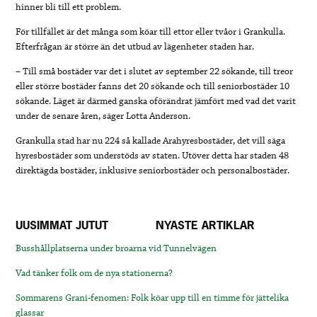
hinner bli till ett problem.
För tillfället är det många som köar till ettor eller tvåor i Grankulla.
Efterfrågan är större än det utbud av lägenheter staden har.
– Till små bostäder var det i slutet av september 22 sökande, till treor
eller större bostäder fanns det 20 sökande och till seniorbostäder 10
sökande. Läget är därmed ganska oförändrat jämfört med vad det varit
under de senare åren, säger Lotta Anderson.
Grankulla stad har nu 224 så kallade Arahyresbostäder, det vill säga
hyresbostäder som understöds av staten. Utöver detta har staden 48
direktägda bostäder, inklusive seniorbostäder och personalbostäder.
UUSIMMAT JUTUT
NYASTE ARTIKLAR
Busshållplatserna under broarna vid Tunnelvägen
Vad tänker folk om de nya stationerna?
Sommarens Grani-fenomen: Folk köar upp till en timme för jättelika
glassar