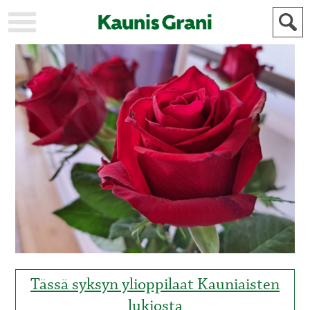
KAUPUNKI
STADEN
AJANKOHTAISTA
AKTUELLT
URHEILU
IDROTT
KULTTUURI
KULTUR
HISTORIA
HISTORIA
YLEINEN
ALLMÄN
FÖR
MAINOSTAJILLE
ANNONSÖRER
Tässä syksyn ylioppilaat Kauniaisten
lukiosta