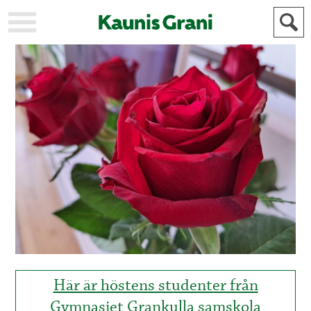
KAUPUNKI
STADEN
AJANKOHTAISTA
AKTUELLT
URHEILU
IDROTT
KULTTUURI
KULTUR
HISTORIA
HISTORIA
YLEINEN
ALLMÄN
FÖR
MAINOSTAJILLE
ANNONSÖRER
Här är höstens studenter från
Gymnasiet Grankulla samskola