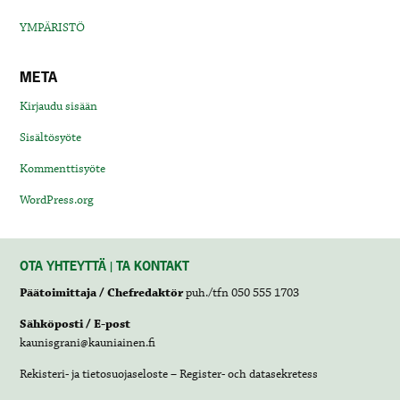
YMPÄRISTÖ
META
Kirjaudu sisään
Sisältösyöte
Kommenttisyöte
WordPress.org
OTA YHTEYTTÄ | TA KONTAKT
Päätoimittaja / Chefredaktör
puh./tfn 050 555 1703
Sähköposti / E-post
kaunisgrani@kauniainen.fi
Rekisteri- ja tietosuojaseloste – Register- och datasekretess