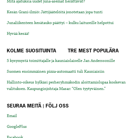
Mitä ajatuksia uudet juna-asemat herättävät?
Kesän Grani-ilmiö: Jättijäätelöitä jonotetaan jopa tunti
Junaliikenteen kesätauko päättyi – kulku laitureille helpottui
Hyvää kesää!
KOLME SUOSITUINTA
TRE MEST POPULÄRA
5 kysymystä toimittajalle ja kauniaislaiselle Jan Anderssonille
Suomen ensimmäinen pizza-automaatti tuli Kauniaisiin
Hallinto-oikeus hylkäsi perheryhmäkodin aloittamislupaa koskevan
valituksen. Kaupunginjohtaja Masar: “Olen tyytyväinen.”
SEURAA MEITÄ | FÖLJ OSS
Email
GooglePlus
Facebook