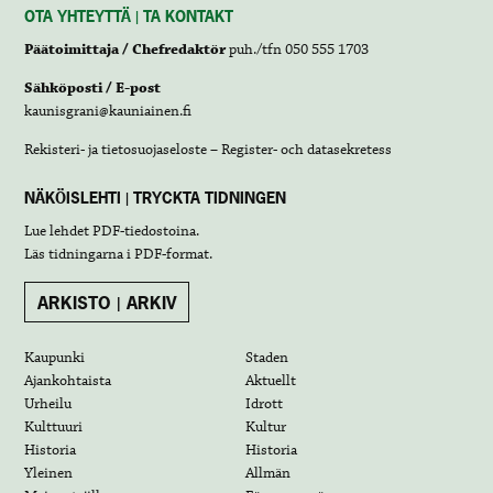
OTA YHTEYTTÄ | TA KONTAKT
Päätoimittaja / Chefredaktör
puh./tfn 050 555 1703
Sähköposti / E-post
kaunisgrani@kauniainen.fi
Rekisteri- ja tietosuojaseloste – Register- och datasekretess
NÄKÖISLEHTI | TRYCKTA TIDNINGEN
Lue lehdet
PDF-tiedostoina
.
Läs tidningarna i
PDF-format
.
ARKISTO | ARKIV
Kaupunki
Staden
Ajankohtaista
Aktuellt
Urheilu
Idrott
Kulttuuri
Kultur
Historia
Historia
Yleinen
Allmän