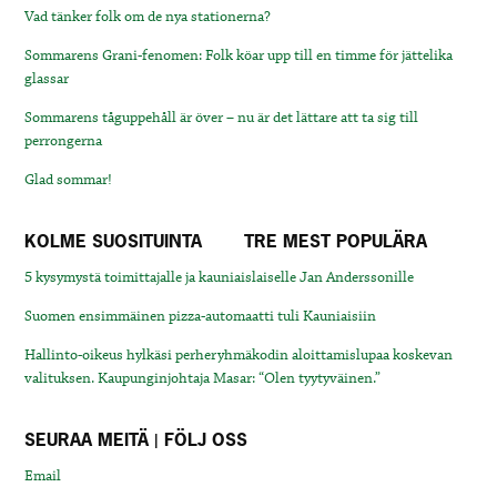
Vad tänker folk om de nya stationerna?
Sommarens Grani-fenomen: Folk köar upp till en timme för jättelika
glassar
Sommarens tåguppehåll är över – nu är det lättare att ta sig till
perrongerna
Glad sommar!
KOLME SUOSITUINTA
TRE MEST POPULÄRA
5 kysymystä toimittajalle ja kauniaislaiselle Jan Anderssonille
Suomen ensimmäinen pizza-automaatti tuli Kauniaisiin
Hallinto-oikeus hylkäsi perheryhmäkodin aloittamislupaa koskevan
valituksen. Kaupunginjohtaja Masar: “Olen tyytyväinen.”
SEURAA MEITÄ | FÖLJ OSS
Email