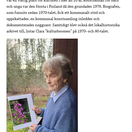
var en viktig plats för kulturen i mer än 20 år, konstskolan för barn
och unga var den första i Finland då den grundades 1978. Biografen,
som funnits sedan 1970-talet, fick ett kommunalt stöd och
uppskattades, en kommunal konstsamling inleddes och
dokumenterades noggrant. Samtidigt blev också det lokalhistoriska
arkivet till, listar Clara ”kulturboomen” på 1970- och 80-talet.