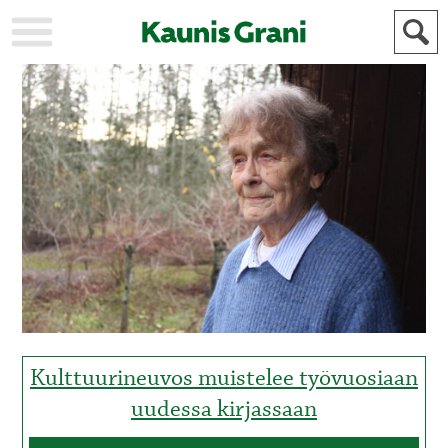
KAUPUNKI
STADEN
AJANKOHTAISTA
AKTUELLT
URHEILU
IDROTT
KULTTUURI
KULTUR
HISTORIA
HISTORIA
YLEINEN
ALLMÄN
FÖR
MAINOSTAJILLE
ANNONSÖRER
Kulttuurineuvos muistelee työvuosiaan
uudessa kirjassaan