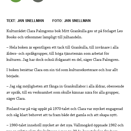
TEXT: JAN SNELLMAN
FOTO: JAN SNELLMAN
Kulturrådet Clara Palmgrens bok Mitt Grankulla ges ut på förlaget Leo
Books och utkommer lämpligt till julhandeln.
– Hela boken är egentligen ett tack till Grankulla, till invånare i alla
ålders- och språkgrupper, till höga tjänstemän som arbetat för
kulturen. Jag har dock också ifrågasatt en del, säger Clara Palmgren.
I boken berättar Clara om sin tid som kultursekreterare och hur allt
började.
– Jag såg möjligheten att fånga in Grankullabor i alla åldrar, oberoende
av språk, till en verksamhet som skulle kännas nära för alla grupper,
säger Clara.
Finland var på väg uppåt på 1970-talet och Clara var mycket engagerad
och såg klart behovet att ta fram både det gamla och att skapa nytt.
– 1980-talet innehöll mycket av det nya. Vallmogård öppnade 1982 och