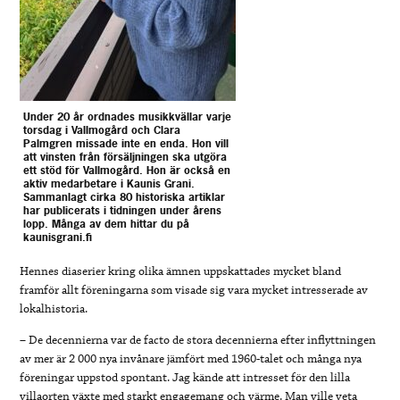
Under 20 år ordnades musikkvällar varje
torsdag i Vallmogård och Clara
Palmgren missade inte en enda. Hon vill
att vinsten från försäljningen ska utgöra
ett stöd för Vallmogård. Hon är också en
aktiv medarbetare i Kaunis Grani.
Sammanlagt cirka 80 historiska artiklar
har publicerats i tidningen under årens
lopp. Många av dem hittar du på
kaunisgrani.fi
Hennes diaserier kring olika ämnen uppskattades mycket bland
framför allt föreningarna som visade sig vara mycket intresserade av
lokalhistoria.
– De decennierna var de facto de stora decennierna efter inflyttningen
av mer är 2 000 nya invånare jämfört med 1960-talet och många nya
föreningar uppstod spontant. Jag kände att intresset för den lilla
villaorten växte med starkt engagemang och värme. Man ville veta