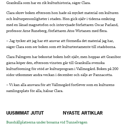
Grankulla som har en rik kulturhistoria, säger Clara.
Clara skrev boken eftersom hon hade så mycket material om kulturen
och kulturpersonligheter i staden. Hon gick själv i tiderna omkring
med en lånad magnetofon och intervjuade författaren Oscar Parland,
professor Arne Runeberg, författaren Atos Wirtanen med flera.
– Jag tycker att jag har ett ansvar att förmedla det material jag har,
säger Clara som ser boken som ett kulturtestamente till stadsborna.
Clara Palmgren har bekostat boken helt själv, men hoppas att Granibor
gärna köper den, eftersom vinsten går till Grankulla svenska
kulturförening för stöd av kulturprogram i Vallmogård. Boken på 200
sidor utkommer andra veckan i december och säljs av Pannacotta.
– Vi kan alla ansvara för att Vallmogård fortlever som en kulturens
samlingsplats för alla, hälsar Clara.
UUSIMMAT JUTUT
NYASTE ARTIKLAR
Busshållplatserna under broarna vid Tunnelvägen