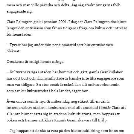
mera och man ville påverka och delta. Jag såg starkt hur gärna folk
engagerade sig.
Clara Palmgren gick i pension 2001. I dag ser Clara Palmgren dock inte
längre den entusiasm som fanns tidigare i fråga om kultur och intresse
för hemstaden.
– Tyvärr har jag under min pensionärstid sett hur entusiasmen
bleknat.
Orsakerna är enligt henne många.
– Kulturansvariga i staden har kommit och gått, gamla Grankullabor
har dött bort och alla nyinflyttade är kanske inte lika engagerade som
man var tidigare. En stor orsak är också den allt snävare ekonomin
som sänker kulturstödet i hela landet, säger hon.
Även om de som är nya Granibor idag nog säkert till en del är
intresserade av staden i konkurrens med allt annat, så förstår Clara att
alla inte hinner sätta sig in stadens kulturhistoria, men hoppas att
boken och hennes artiklar i Kaunis Grani ska vara till hjälp.
– Jag hoppas att de ska ta vara på den historiaskildring som finns om