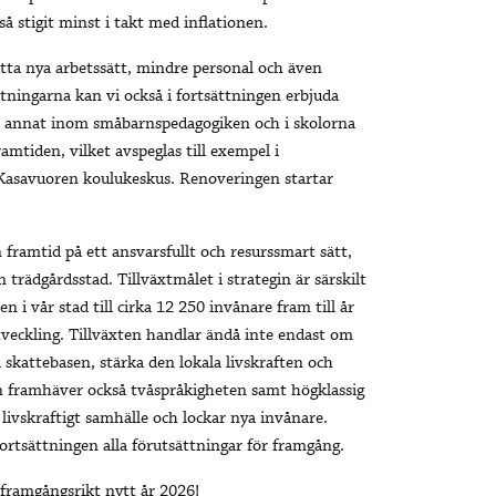
å stigit minst i takt med inflationen.
tta nya arbetssätt, mindre personal och även
tningarna kan vi också i fortsättningen erbjuda
nd annat inom småbarnspedagogiken och i skolorna
amtiden, vilket avspeglas till exempel i
 Kasavuoren koulukeskus. Renoveringen startar
 framtid på ett ansvarsfullt och resurssmart sätt,
trädgårdsstad. Tillväxtmålet i strategin är särskilt
en i vår stad till cirka 12 250 invånare fram till år
tveckling. Tillväxten handlar ändå inte endast om
 skattebasen, stärka den lokala livskraften och
in framhäver också tvåspråkigheten samt högklassig
livskraftigt samhälle och lockar nya invånare.
 fortsättningen alla förutsättningar för framgång.
t framgångsrikt nytt år 2026!