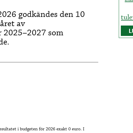
 2026 godkändes den 10
tul
året av
ör 2025–2027 som
L
de.
sultatet i budgeten för 2026 exakt 0 euro. I