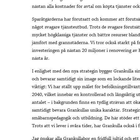
nästan alla kostnader för avtal om köpta tjänster ocks
Sparåtgärderna har förutsatt och kommer att förutsä
något svagare tjänsteutbud. Trots de svagare förutsät
mycket högklassiga tjänster och bättre resurser bla
jämfört med grannstäderna. Vi tror också starkt på fr
investeringen på nästan 20 miljoner i renovering av
nästa år.
I enlighet med den nya strategin bygger Grankulla sin
och bevarar samtidigt sin image som en lockande liten 
viktigt: Vi har ställt upp målet för befolkningstillväxt
2040, vilket innebär en kontrollerad och långsiktig u
antalet – i bakgrunden finns en tydlig strävan att öka
samtidigt bevara Grankullas unika karaktär. Strateg
småbarnspedagogik och utbildning. De här stöder ett 
Trots att vi lever i svåra tider, har Grankulla också i
Jag önskar alla Grankullabor en fridfull jultid och et