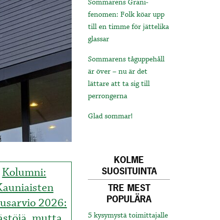
Sommarens Grani-
fenomen: Folk köar upp
till en timme för jättelika
glassar
Sommarens tåguppehåll
är över – nu är det
lättare att ta sig till
perrongerna
Glad sommar!
KOLME
Kolumni:
SUOSITUINTA
Kauniaisten
TRE MEST
POPULÄRA
ousarvio 2026:
ästöjä, mutta
5 kysymystä toimittajalle