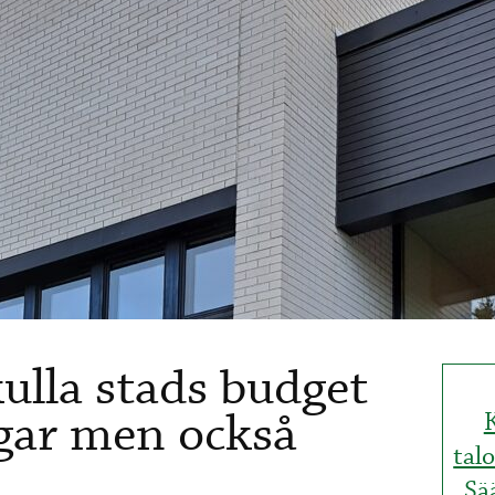
lla stads budget
gar men också
tal
Sä