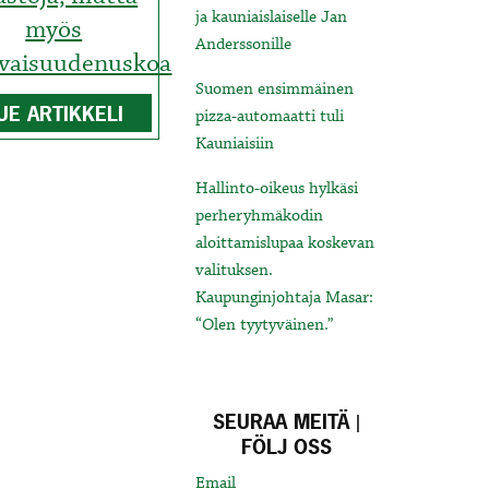
ja kauniaislaiselle Jan
myös
Anderssonille
evaisuudenuskoa
Suomen ensimmäinen
UE ARTIKKELI
pizza-automaatti tuli
Kauniaisiin
Hallinto-oikeus hylkäsi
perheryhmäkodin
aloittamislupaa koskevan
valituksen.
Kaupunginjohtaja Masar:
“Olen tyytyväinen.”
SEURAA MEITÄ |
FÖLJ OSS
Email