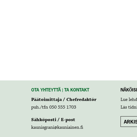
OTA YHTEYTTÄ | TA KONTAKT
NÄKÖISL
Päätoimittaja / Chefredaktör
Lue leh
puh./tfn 050 555 1703
Läs tidn
Sähköposti / E-post
ARKIS
kaunisgrani@kauniainen.fi