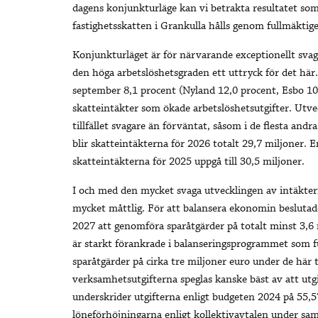
dagens konjunkturläge kan vi betrakta resultatet so
fastighetsskatten i Grankulla hålls genom fullmäktig
Konjunkturläget är för närvarande exceptionellt svag
den höga arbetslöshetsgraden ett uttryck för det här.
september 8,1 procent (Nyland 12,0 procent, Esbo 10,
skatteintäkter som ökade arbetslöshetsutgifter. Utvec
tillfället svagare än förväntat, såsom i de flesta an
blir skatteintäkterna för 2026 totalt 29,7 miljoner. 
skatteintäkterna för 2025 uppgå till 30,5 miljoner.
I och med den mycket svaga utvecklingen av intäktern
mycket måttlig. För att balansera ekonomin besluta
2027 att genomföra sparåtgärder på totalt minst 3,6
är starkt förankrade i balanseringsprogrammet som f
sparåtgärder på cirka tre miljoner euro under de här 
verksamhetsutgifterna speglas kanske bäst av att utgi
underskrider utgifterna enligt budgeten 2024 på 55,
löneförhöjningarna enligt kollektivavtalen under sa