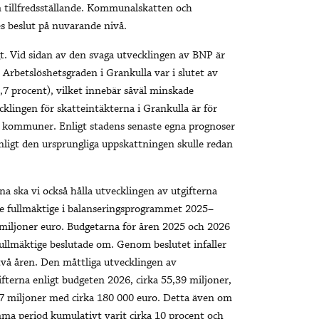
m tillfredsställande. Kommunalskatten och
es beslut på nuvarande nivå.
t. Vid sidan av den svaga utvecklingen av BNP är
 Arbetslöshetsgraden i Grankulla var i slutet av
7 procent), vilket innebär såväl minskade
klingen för skatteintäkterna i Grankulla är för
dra kommuner. Enligt stadens senaste egna prognoser
Enligt den ursprungliga uppskattningen skulle redan
a ska vi också hålla utvecklingen av utgifterna
de fullmäktige i balanseringsprogrammet 2025–
 miljoner euro. Budgetarna för åren 2025 och 2026
ullmäktige beslutade om. Genom beslutet infaller
två åren. Den måttliga utvecklingen av
fterna enligt budgeten 2026, cirka 55,39 miljoner,
57 miljoner med cirka 180 000 euro. Detta även om
mma period kumulativt varit cirka 10 procent och