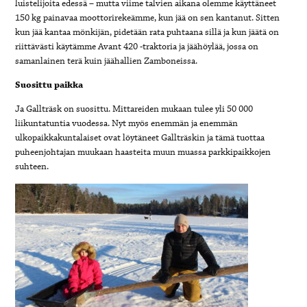
luistelijoita edessä – mutta viime talvien aikana olemme käyttäneet
150 kg painavaa moottorirekeämme, kun jää on sen kantanut. Sitten
kun jää kantaa mönkijän, pidetään rata puhtaana sillä ja kun jäätä on
riittävästi käytämme Avant 420 -traktoria ja jäähöylää, jossa on
samanlainen terä kuin jäähallien Zamboneissa.
Suosittu paikka
Ja Gallträsk on suosittu. Mittareiden mukaan tulee yli 50 000
liikuntatuntia vuodessa. Nyt myös enemmän ja enemmän
ulkopaikkakuntalaiset ovat löytäneet Gallträskin ja tämä tuottaa
puheenjohtajan muukaan haasteita muun muassa parkkipaikkojen
suhteen.