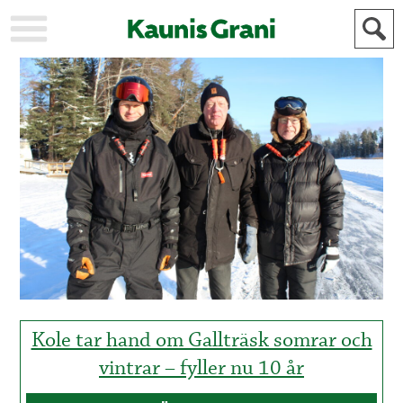
KAUPUNKI
STADEN
AJANKOHTAISTA
AKTUELLT
URHEILU
IDROTT
KULTTUURI
KULTUR
HISTORIA
HISTORIA
YLEINEN
ALLMÄN
FÖR
MAINOSTAJILLE
ANNONSÖRER
Kole tar hand om Gallträsk somrar och
vintrar – fyller nu 10 år