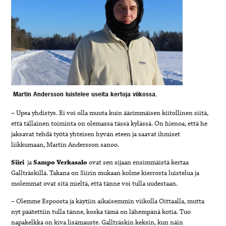
Martin Andersson luistelee useita kertoja viikossa.
– Upea yhdistys. Ei voi olla muuta kuin äärimmäisen kiitollinen siitä,
että tällainen toiminta on olemassa tässä kylässä. On hienoa, että he
jaksavat tehdä työtä yhteisen hyvän eteen ja saavat ihmiset
liikkumaan, Martin Andersson sanoo.
Siiri
ja
Sampo Verkasalo
ovat sen sijaan ensimmäistä kertaa
Gallträskillä. Takana on Siirin mukaan kolme kierrosta luistelua ja
molemmat ovat sitä mieltä, että tänne voi tulla uudestaan.
– Olemme Espoosta ja käytiin aikaisemmin viikolla Oittaalla, mutta
nyt päätettiin tulla tänne, koska tämä on lähempänä kotia. Tuo
napakelkka on kiva lisämauste. Gallträskin keksin, kun näin