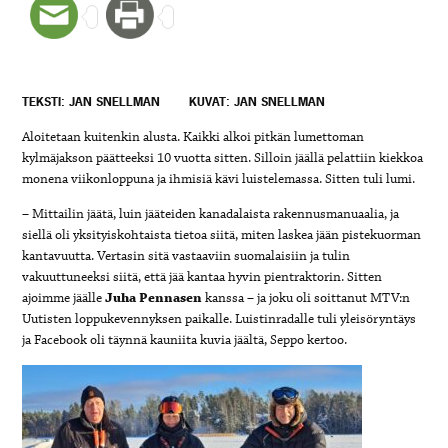
TEKSTI: JAN SNELLMAN
KUVAT: JAN SNELLMAN
Aloitetaan kuitenkin alusta. Kaikki alkoi pitkän lumettoman
kylmäjakson päätteeksi 10 vuotta sitten. Silloin jäällä pelattiin kiekkoa
monena viikonloppuna ja ihmisiä kävi luistelemassa. Sitten tuli lumi.
– Mittailin jäätä, luin jääteiden kanadalaista rakennusmanuaalia, ja
siellä oli yksityiskohtaista tietoa siitä, miten laskea jään pistekuorman
kantavuutta. Vertasin sitä vastaaviin suomalaisiin ja tulin
vakuuttuneeksi siitä, että jää kantaa hyvin pientraktorin. Sitten
ajoimme jäälle
Juha Pennasen
kanssa – ja joku oli soittanut MTV:n
Uutisten loppukevennyksen paikalle. Luistinradalle tuli yleisöryntäys
ja Facebook oli täynnä kauniita kuvia jäältä, Seppo kertoo.