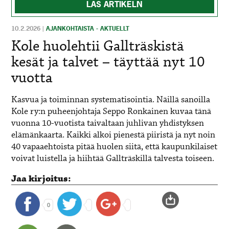
LÄS ARTIKELN
10.2.2026
|
AJANKOHTAISTA - AKTUELLT
Kole huolehtii Gallträskistä
kesät ja talvet – täyttää nyt 10
vuotta
Kasvua ja toiminnan systematisointia. Näillä sanoilla
Kole ry:n puheenjohtaja Seppo Ronkainen kuvaa tänä
vuonna 10-vuotista taivaltaan juhlivan yhdistyksen
elämänkaarta. Kaikki alkoi pienestä piiristä ja nyt noin
40 vapaaehtoista pitää huolen siitä, että kaupunkilaiset
voivat luistella ja hiihtää Gallträskillä talvesta toiseen.
Jaa kirjoitus:
0