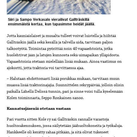
Siiri ja Sampo Verkasalo vierailivat Gallträskillä
ensimmäistä kertaa, kun tapasimme heidät jäällä.
Jotta kauniaislaiset ja muualta tulleet voivat luistella ja hiihtää
Gallträskin jäällä sekä kesällä ja talvella uida, tarvitaan paljon
talkootyötä. Toimintaa pyörittää noin 40 vapaaehtoista, jotka
huolehtivat jään ja latujen kunnosta sekä uimapaikan ylläpidosta.
Vapaaehtoisia otetaan mielellään lisää mukaan. Ainoa vaatimus on
ajokortti, jotta traktoria voi tarvittaessa ajaa.
– Halutaan ehdottomasti lisää porukkaa mukaan, tarvitaan muun
muassa lisää traktorinajajia. Suunnittelen rekrypäivää, jolloin olisin
paikalla Lähellä Delissä tunnin, pari ja sinne voisi tulla kyselemään
Kolen toiminnasta, Seppo Ronkainen sanoo.
Kannatusjäseniä otetaan vastaan
Pari vuotta sitten Kole ry sai Gallträskin rannalle varastoja
huoltorakennuksen, jossa säilytetään jäähuoltokoneita ja työkaluja.
Hankkeelle oli kerätty rahaa pitkään, ja sitä olivat tukeneet