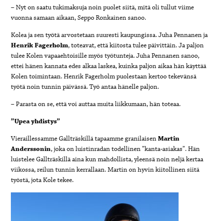
– Nyt on saatu tukimaksuja noin puolet siitä, mitä oli tullut viime
vuonna samaan aikaan, Seppo Ronkainen sanoo.
Kolea ja sen työtä arvostetaan suuresti kaupungissa. Juha Pennanen ja
Henrik Fagerholm
, toteavat, että kiitosta tulee päivittäin. Ja paljon
tulee Kolen vapaaehtoisille myös työtunteja. Juha Pennanen sanoo,
ettei hänen kannata edes alkaa laskea, kuinka paljon aikaa hän käyttää
Kolen toimintaan. Henrik Fagerholm puolestaan kertoo tekevänsä
työtä noin tunnin päivässä. Työ antaa hänelle paljon.
– Parasta on se, että voi auttaa muita liikkumaan, hän toteaa.
”Upea yhdistys”
Vieraillessamme Gallträskillä tapaamme granilaisen
Martin
Anderssonin
, joka on luistinradan todellinen ”kanta-asiakas”. Hän
luistelee Gallträskillä aina kun mahdollista, yleensä noin neljä kertaa
viikossa, reilun tunnin kerrallaan. Martin on hyvin kiitollinen siitä
työstä, jota Kole tekee.