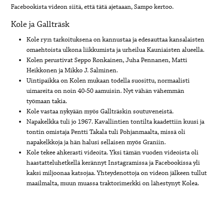
Facebookista videon siitä, että tätä ajetaaan, Sampo kertoo.
Kole ja Gallträsk
Kole ry:n tarkoituksena on kannustaa ja edesauttaa kansalaisten
omaehtoista ulkona liikkumista ja urheilua Kauniaisten alueella.
Kolen perustivat Seppo Ronkainen, Juha Pennanen, Matti
Heikkonen ja Mikko J. Salminen.
Uintipaikka on Kolen mukaan todella suosittu, normaalisti
uimareita on noin 40-50 aamuisin. Nyt vähän vähemmän
työmaan takia.
Kole vastaa nykyään myös Gallträskin soutuveneistä.
Napakelkka tuli jo 1967. Kavallintien tontilta kaadettiin kuusi ja
tontin omistaja Pentti Takala tuli Pohjanmaalta, missä oli
napakelkkoja ja hän halusi sellaisen myös Graniin.
Kole tekee ahkerasti videoita. Yksi tämän vuoden videoista oli
haastatteluhetkellä kerännyt Instagramissa ja Facebookissa yli
kaksi miljoonaa katsojaa. Yhteydenottoja on videon jälkeen tullut
maailmalta, muun muassa traktorimerkki on lähestynyt Kolea.