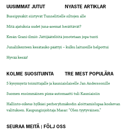
UUSIMMAT JUTUT
NYASTE ARTIKLAR
Bussipysäkit siirtyvät Tunnelitielle siltojen alle
Mitä ajatuksia uudet juna-asemat herättävät?
Kesän Grani-ilmiö: Jättijäätelöitä jonotetaan jopa tunti
Junaliikenteen kesätauko päättyi – kulku laitureille helpottui
Hyvää kesää!
KOLME SUOSITUINTA
TRE MEST POPULÄRA
5 kysymystä toimittajalle ja kauniaislaiselle Jan Anderssonille
Suomen ensimmäinen pizza-automaatti tuli Kauniaisiin
Hallinto-oikeus hylkäsi perheryhmäkodin aloittamislupaa koskevan
valituksen. Kaupunginjohtaja Masar: “Olen tyytyväinen.”
SEURAA MEITÄ | FÖLJ OSS