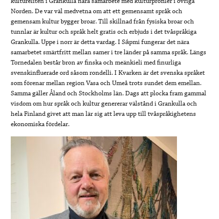
kultureliten i Grankulla nära samarbete med kulturprofiler i övriga
Norden. De var väl medvetna om att ett gemensamt språk och
gemensam kultur bygger broar. Till skillnad från fysiska broar och
tunnlar är kultur och språk helt gratis och erbjuds i det tvåspråkiga
Grankulla. Uppe i norr är detta vardag. I Sápmi fungerar det nära
samarbetet smärtfritt mellan samer i tre länder på samma språk. Längs
Tornedalen består bron av finska och meänkieli med finurliga
svenskinfluerade ord såsom rondelli. I Kvarken är det svenska språket
som förenar mellan region Vasa och Umeå trots sundet dem emellan.
Samma gäller Åland och Stockholms län. Dags att plocka fram gammal
visdom om hur språk och kultur genererar välstånd i Grankulla och
hela Finland givet att man lär sig att leva upp till tvåspråkighetens
ekonomiska fördelar.