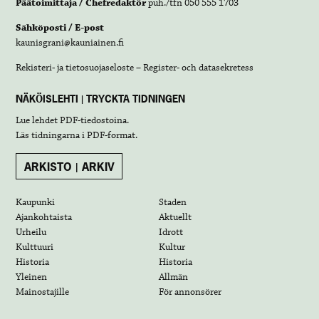
Päätoimittaja / Chefredaktör
puh./tfn 050 555 1703
Sähköposti / E-post
kaunisgrani@kauniainen.fi
Rekisteri- ja tietosuojaseloste – Register- och datasekretess
NÄKÖISLEHTI | TRYCKTA TIDNINGEN
Lue lehdet
PDF-tiedostoina
.
Läs tidningarna i
PDF-format
.
ARKISTO | ARKIV
Kaupunki
Staden
Ajankohtaista
Aktuellt
Urheilu
Idrott
Kulttuuri
Kultur
Historia
Historia
Yleinen
Allmän
Mainostajille
För annonsörer