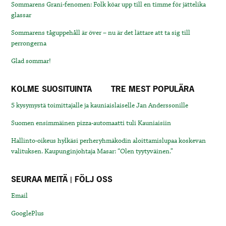
Sommarens Grani-fenomen: Folk köar upp till en timme för jättelika
glassar
Sommarens tåguppehåll är över – nu är det lättare att ta sig till
perrongerna
Glad sommar!
KOLME SUOSITUINTA
TRE MEST POPULÄRA
5 kysymystä toimittajalle ja kauniaislaiselle Jan Anderssonille
Suomen ensimmäinen pizza-automaatti tuli Kauniaisiin
Hallinto-oikeus hylkäsi perheryhmäkodin aloittamislupaa koskevan
valituksen. Kaupunginjohtaja Masar: “Olen tyytyväinen.”
SEURAA MEITÄ | FÖLJ OSS
Email
GooglePlus