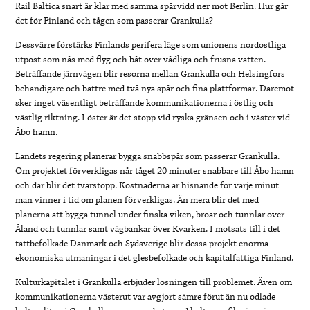
Rail Baltica snart är klar med samma spårvidd ner mot Berlin. Hur går
det för Finland och tågen som passerar Grankulla?
Dessvärre förstärks Finlands perifera läge som unionens nordostliga
utpost som nås med flyg och båt över vådliga och frusna vatten.
Beträffande järnvägen blir resorna mellan Grankulla och Helsingfors
behändigare och bättre med två nya spår och fina plattformar. Däremot
sker inget väsentligt beträffande kommunikationerna i östlig och
västlig riktning. I öster är det stopp vid ryska gränsen och i väster vid
Åbo hamn.
Landets regering planerar bygga snabbspår som passerar Grankulla.
Om projektet förverkligas når tåget 20 minuter snabbare till Åbo hamn
och där blir det tvärstopp. Kostnaderna är hisnande för varje minut
man vinner i tid om planen förverkligas. Än mera blir det med
planerna att bygga tunnel under finska viken, broar och tunnlar över
Åland och tunnlar samt vägbankar över Kvarken. I motsats till i det
tättbefolkade Danmark och Sydsverige blir dessa projekt enorma
ekonomiska utmaningar i det glesbefolkade och kapitalfattiga Finland.
Kulturkapitalet i Grankulla erbjuder lösningen till problemet. Även om
kommunikationerna västerut var avgjort sämre förut än nu odlade