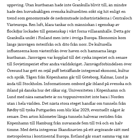
uppsving. Utan kustbanan hade inte Grankulla blivit till, än mindre
hade den huvudsakligen svenska kultureliten sökt sig hit enligt en
trend som genomsyrade de nedsmutsade industristäderna i Centraloch
Västeuropa. Ren luft, klara tankar och människan i egenskap av
flockdjur lockades till gemenskap i vårt forna villasamhälle. Detta gör
Grankulla unikt i Finland men inte i övriga Europa. Ekonomin kom
längs järnvägen österifrån och dito från norr. De kulturella
influenserna kom västerifrån över haven och hamnarna längs
kustbanan. Järnvägen var kopplad till det ryska imperiet och senare
till Sovjetimperiet efter andra världskriget. Järnvägsförbindelsen över
Öresund har gett en rejäl puff beträffande integrerad ekonomi, kultur
och språk. Tågen från Köpenhamn går till Göteborg, Kalmar, Lund ja
ända till Stockholm. Informationen ombord går ibland på svenska och
ibland på danska hur det råkar sig. Universiteten i Köpenhamn och
Lund med nära samarbete är nu toppuniversitet inte bara i Norden
utan i hela världen. Det nästa stora steget handlar om tunneln från
Rødby till tyska Puttgarden som blir klar 2029, eventuellt något år
senare. Den arton kilometer långa tunneln halverar restiden från
Köpenhamn till Hamburg från nuvarande fem till två och en halv
timme. Med detta integreras Skandinavien på ett avgörande sätt med
metropolerna i kontinental Europa. Estland går snart samma väg när