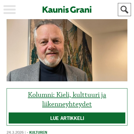
KAUPUNKI
STADEN
AJANKOHTAISTA
AKTUELLT
URHEILU
IDROTT
KULTTUURI
KULTUR
HISTORIA
HISTORIA
YLEINEN
ALLMÄN
FÖR
MAINOSTAJILLE
ANNONSÖRER
Kolumni: Kieli, kulttuuri ja
liikenneyhteydet
LUE ARTIKKELI
24.3.2026
|
- KULTUREN