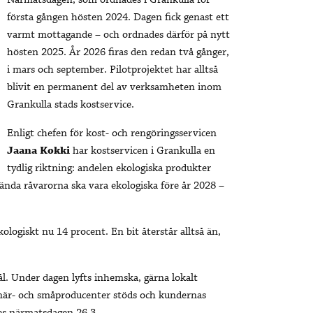
Närmatsdagen, som ordnades i Grankulla för
första gången hösten 2024. Dagen fick genast ett
varmt mottagande – och ordnades därför på nytt
hösten 2025. År 2026 firas den redan två gånger,
i mars och september. Pilotprojektet har alltså
blivit en permanent del av verksamheten inom
Grankulla stads kostservice.
Enligt chefen för kost- och rengöringsservicen
Jaana Kokki
har kostservicen i Grankulla en
tydlig riktning: andelen ekologiska produkter
ända råvarorna ska vara ekologiska före år 2028 –
ologiskt nu 14 procent. En bit återstår alltså än,
l. Under dagen lyfts inhemska, gärna lokalt
 när- och småproducenter stöds och kundernas