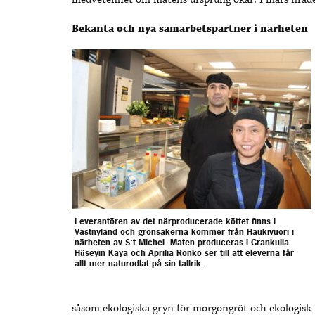
medvetenhet om matens ursprung ökar. I mars firad
Bekanta och nya samarbetspartner i närheten
Leverantören av det närproducerade köttet finns i
Västnyland och grönsakerna kommer från Haukivuori i
närheten av S:t Michel. Maten produceras i Grankulla.
Hüseyin Kaya och Aprilia Ronko ser till att eleverna får
allt mer naturodlat på sin tallrik.
såsom ekologiska gryn för morgongröt och ekologisk 