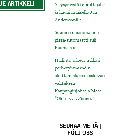
UE ARTIKKELI
5 kysymystä toimittajalle
ja kauniaislaiselle Jan
Anderssonille
Suomen ensimmäinen
pizza-automaatti tuli
Kauniaisiin
Hallinto-oikeus hylkäsi
perheryhmäkodin
aloittamislupaa koskevan
valituksen.
Kaupunginjohtaja Masar:
“Olen tyytyväinen.”
SEURAA MEITÄ |
FÖLJ OSS