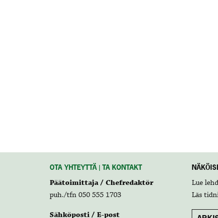
OTA YHTEYTTÄ | TA KONTAKT
NÄKÖISL
Päätoimittaja / Chefredaktör
Lue leh
puh./tfn 050 555 1703
Läs tidn
Sähköposti / E-post
ARKIS