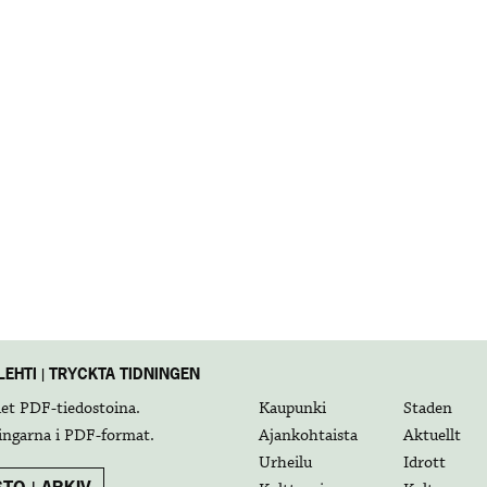
EHTI | TRYCKTA TIDNINGEN
det
PDF-tiedostoina
.
Kaupunki
Staden
ingarna i
PDF-format
.
Ajankohtaista
Aktuellt
Urheilu
Idrott
TO | ARKIV