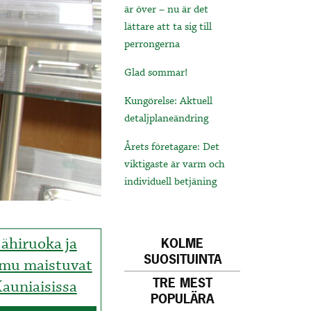
är över – nu är det
lättare att ta sig till
perrongerna
Glad sommar!
Kungörelse: Aktuell
detaljplaneändring
Årets företagare: Det
viktigaste är varm och
individuell betjäning
ähiruoka ja
KOLME
SUOSITUINTA
mu maistuvat
TRE MEST
auniaisissa
POPULÄRA