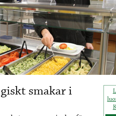
giskt smakar i
L
luo
K