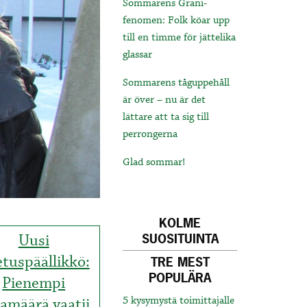
Sommarens Grani-
fenomen: Folk köar upp
till en timme för jättelika
glassar
Sommarens tåguppehåll
är över – nu är det
lättare att ta sig till
perrongerna
Glad sommar!
KOLME
Uusi
SUOSITUINTA
tuspäällikkö:
TRE MEST
POPULÄRA
Pienempi
amäärä vaatii
5 kysymystä toimittajalle