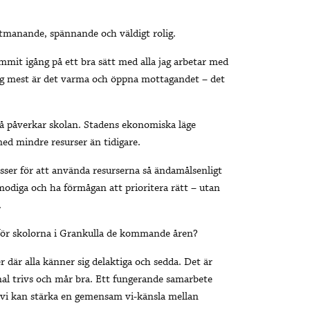
utmanande, spännande och väldigt rolig.
mmit igång på ett bra sätt med alla jag arbetar med
ig mest är det varma och öppna mottagandet – det
å påverkar skolan. Stadens ekonomiska läge
med mindre resurser än tidigare.
esser för att använda resurserna så ändamålsenligt
modiga och ha förmågan att prioritera rätt – utan
.
 för skolorna i Grankulla de kommande åren?
r där alla känner sig delaktiga och sedda. Det är
onal trivs och mår bra. Ett fungerande samarbete
 vi kan stärka en gemensam vi-känsla mellan