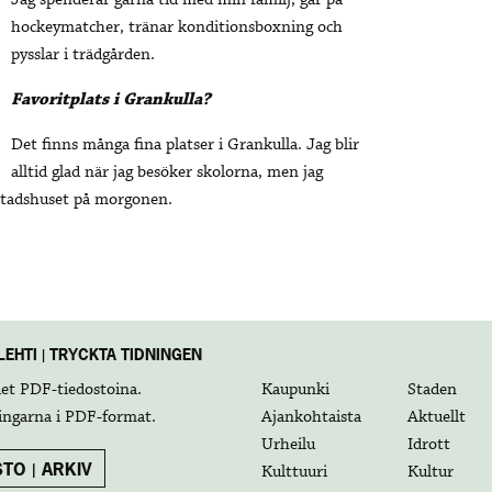
Jag spenderar gärna tid med min familj, går på
hockeymatcher, tränar konditionsboxning och
pysslar i trädgården.
Favoritplats i Grankulla?
Det finns många fina platser i Grankulla. Jag blir
alltid glad när jag besöker skolorna, men jag
 Stadshuset på morgonen.
EHTI | TRYCKTA TIDNINGEN
det
PDF-tiedostoina
.
Kaupunki
Staden
ingarna i
PDF-format
.
Ajankohtaista
Aktuellt
Urheilu
Idrott
TO | ARKIV
Kulttuuri
Kultur