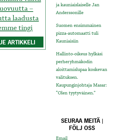
ja kauniaislaiselle Jan
luovuutta –
Anderssonille
tta laadusta
Suomen ensimmäinen
emme tingi
pizza-automaatti tuli
Kauniaisiin
UE ARTIKKELI
Hallinto-oikeus hylkäsi
perheryhmäkodin
aloittamislupaa koskevan
valituksen.
Kaupunginjohtaja Masar:
“Olen tyytyväinen.”
SEURAA MEITÄ |
FÖLJ OSS
Email