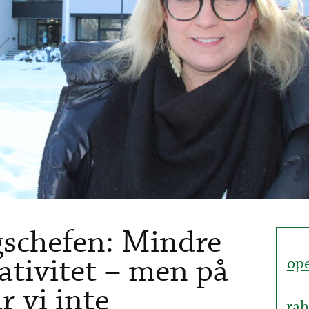
schefen: Mindre
ativitet – men på
ope
 vi inte
rah