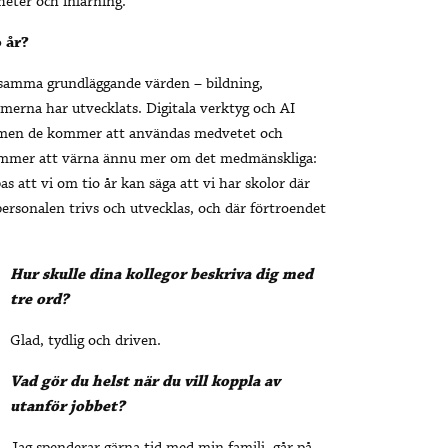
heter och inlärning.
 år?
å samma grundläggande värden – bildning,
erna har utvecklats. Digitala verktyg och AI
, men de kommer att användas medvetet och
kommer att värna ännu mer om det medmänskliga:
s att vi om tio år kan säga att vi har skolor där
 personalen trivs och utvecklas, och där förtroendet
Hur skulle dina kollegor beskriva dig med
tre ord?
Glad, tydlig och driven.
Vad gör du helst när du vill koppla av
utanför jobbet?