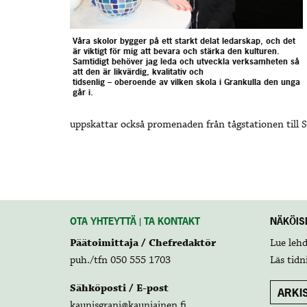
Våra skolor bygger på ett starkt delat ledarskap, och det
är viktigt för mig att bevara och stärka den kulturen.
Samtidigt behöver jag leda och utveckla verksamheten så
att den är likvärdig, kvalitativ och
tidsenlig – oberoende av vilken skola i Grankulla den unga
går i.
uppskattar också promenaden från tågstationen till
OTA YHTEYTTÄ | TA KONTAKT
NÄKÖISL
Päätoimittaja / Chefredaktör
Lue leh
puh./tfn 050 555 1703
Läs tidn
Sähköposti / E-post
ARKIS
kaunisgrani@kauniainen.fi