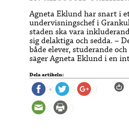
Agneta Eklund har snart i e
undervisningschef i Grankull
staden ska vara inkluderand
sig delaktiga och sedda. – De
både elever, studerande och 
säger Agneta Eklund i en in
Dela artikeln:
0