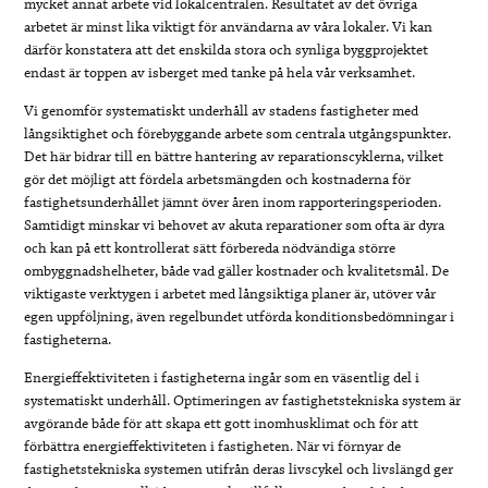
mycket annat arbete vid lokalcentralen. Resultatet av det övriga
arbetet är minst lika viktigt för användarna av våra lokaler. Vi kan
därför konstatera att det enskilda stora och synliga byggprojektet
endast är toppen av isberget med tanke på hela vår verksamhet.
Vi genomför systematiskt underhåll av stadens fastigheter med
långsiktighet och förebyggande arbete som centrala utgångspunkter.
Det här bidrar till en bättre hantering av reparationscyklerna, vilket
gör det möjligt att fördela arbetsmängden och kostnaderna för
fastighetsunderhållet jämnt över åren inom rapporteringsperioden.
Samtidigt minskar vi behovet av akuta reparationer som ofta är dyra
och kan på ett kontrollerat sätt förbereda nödvändiga större
ombyggnadshelheter, både vad gäller kostnader och kvalitetsmål. De
viktigaste verktygen i arbetet med långsiktiga planer är, utöver vår
egen uppföljning, även regelbundet utförda konditionsbedömningar i
fastigheterna.
Energieffektiviteten i fastigheterna ingår som en väsentlig del i
systematiskt underhåll. Optimeringen av fastighetstekniska system är
avgörande både för att skapa ett gott inomhusklimat och för att
förbättra energieffektiviteten i fastigheten. När vi förnyar de
fastighetstekniska systemen utifrån deras livscykel och livslängd ger