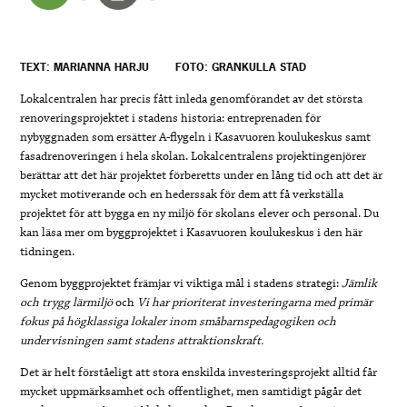
TEXT: MARIANNA HARJU
FOTO: GRANKULLA STAD
Lokalcentralen har precis fått inleda genomförandet av det största
renoveringsprojektet i stadens historia: entreprenaden för
nybyggnaden som ersätter A-flygeln i Kasavuoren koulukeskus samt
fasadrenoveringen i hela skolan. Lokalcentralens projektingenjörer
berättar att det här projektet förberetts under en lång tid och att det är
mycket motiverande och en hederssak för dem att få verkställa
projektet för att bygga en ny miljö för skolans elever och personal. Du
kan läsa mer om byggprojektet i Kasavuoren koulukeskus i den här
tidningen.
Genom byggprojektet främjar vi viktiga mål i stadens strategi:
Jämlik
och trygg lärmiljö
och
Vi har prioriterat investeringarna med primär
fokus på högklassiga lokaler inom småbarnspedagogiken och
undervisningen samt stadens attraktionskraft.
Det är helt förståeligt att stora enskilda investeringsprojekt alltid får
mycket uppmärksamhet och offentlighet, men samtidigt pågår det