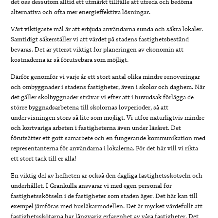
det oss dessutom alltid ett utmärkt tillfälle att utreda och bedöma
alternativa och ofta mer energieffektiva lösningar.
Vårt viktigaste mål är att erbjuda användarna sunda och säkra lokaler.
Samtidigt säkerställer vi att värdet på stadens fastighetsbestånd
bevaras. Det är ytterst viktigt för planeringen av ekonomin att
kostnaderna är så förutsebara som möjligt.
Därför genomför vi varje år ett stort antal olika mindre renoveringar
och ombyggnader i stadens fastigheter, även i skolor och daghem. När
det gäller skolbyggnader strävar vi efter att i huvudsak förlägga de
större byggnadsarbetena till skolornas lovperioder, så att
undervisningen störs så lite som möjligt. Vi utför naturligtvis mindre
och kortvariga arbeten i fastigheterna även under läsåret. Det
förutsätter ett gott samarbete och en fungerande kommunikation med
representanterna för användarna i lokalerna. För det här vill vi rikta
ett stort tack till er alla!
En viktig del av helheten är också den dagliga fastighetsskötseln och
underhållet. I Grankulla ansvarar vi med egen personal för
fastighetsskötseln i de fastigheter som staden äger. Det här kan till
exempel jämföras med husläkarmodellen. Det är mycket värdefullt att
fastighetsskötarna har långvarig erfarenhet av våra fastigheter. Det