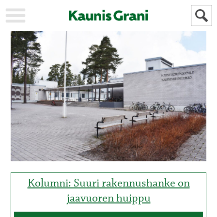
KAUPUNKI
STADEN
AJANKOHTAISTA
AKTUELLT
URHEILU
IDROTT
KULTTUURI
KULTUR
HISTORIA
HISTORIA
YLEINEN
ALLMÄN
FÖR
MAINOSTAJILLE
ANNONSÖRER
Kolumni: Suuri rakennushanke on
jäävuoren huippu