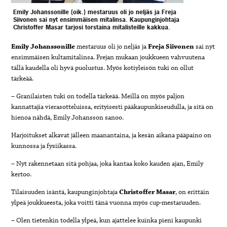
Emily Johanssoni
lle (oik.) mestaruus oli jo neljäs ja
Freja
Siivonen sai nyt ens
immäisen mitalinsa. Kaupunginjohtaja
Christoffer Masar
tarjosi torstaina mitalisteille kakkua.
Emily Johanssonille
mestaruus oli jo neljäs ja
Freja Siivonen
sai nyt
ensimmäisen kultamitalinsa. Frejan mukaan joukkueen vahvuutena
tällä kaudella oli hyvä puolustus. Myös kotiyleisön tuki on ollut
tärkeää.
– Granilaisten tuki on todella tärkeää. Meillä on myös paljon
kannattajia vierasotteluissa, erityisesti pääkaupunkiseudulla, ja sitä on
hienoa nähdä, Emily Johansson sanoo.
Harjoitukset alkavat jälleen maanantaina, ja kesän aikana pääpaino on
kunnossa ja fysiikassa.
– Nyt rakennetaan sitä pohjaa, joka kantaa koko kauden ajan, Emily
kertoo.
Tilaisuuden isäntä, kaupunginjohtaja
Christoffer Masar
, on erittäin
ylpeä joukkueesta, joka voitti tänä vuonna myös cup-mestaruuden.
– Olen tietenkin todella ylpeä, kun ajattelee kuinka pieni kaupunki