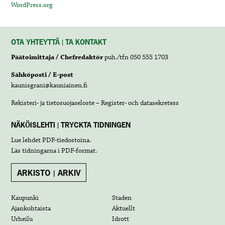
WordPress.org
OTA YHTEYTTÄ | TA KONTAKT
Päätoimittaja / Chefredaktör
puh./tfn 050 555 1703
Sähköposti / E-post
kaunisgrani@kauniainen.fi
Rekisteri- ja tietosuojaseloste – Register- och datasekretess
NÄKÖISLEHTI | TRYCKTA TIDNINGEN
Lue lehdet
PDF-tiedostoina
.
Läs tidningarna i
PDF-format
.
ARKISTO | ARKIV
Kaupunki
Staden
Ajankohtaista
Aktuellt
Urheilu
Idrott