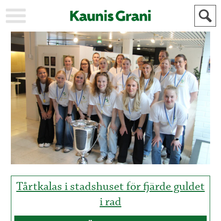
KAUPUNKI
STADEN
AJANKOHTAISTA
AKTUELLT
URHEILU
IDROTT
KULTTUURI
KULTUR
HISTORIA
HISTORIA
YLEINEN
ALLMÄN
FÖR
MAINOSTAJILLE
ANNONSÖRER
Tårtkalas i stadshuset för fjärde guldet
i rad