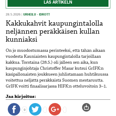
LÄS ARTIKELN
28.5.2026
|
URHEILU - IDROTT
Kakkukahvit kaupungintalolla
neljännen peräkkäisen kullan
kunniaksi
On jo muodostumassa perinteeksi, että tähän aikaan
vuodesta Kauniaisten kaupungintalolla tarjoillaan
kakkua. Torstaina (28.5.) oli jälleen sen aika, kun
kaupunginjohtaja Christoffer Masar kutsui GrIFK:n
käsipallonaisten joukkueen juhlistamaan huhtikuussa
voitettua neljättä peräkkäistä Suomen mestaruutta.
GrIFK voitti finaalisarjassa HIFK:n otteluvoitoin 3–1.
Jaa kirjoitus:
0