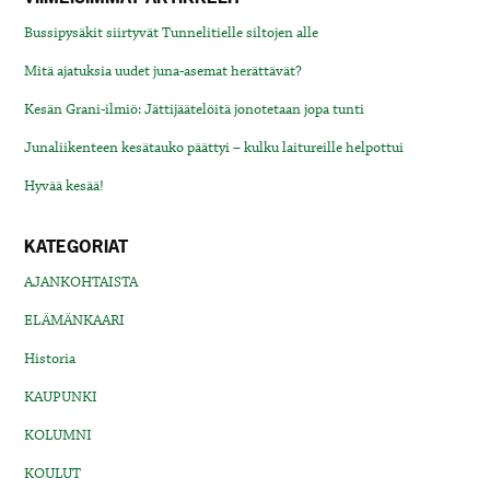
Bussipysäkit siirtyvät Tunnelitielle siltojen alle
Mitä ajatuksia uudet juna-asemat herättävät?
Kesän Grani-ilmiö: Jättijäätelöitä jonotetaan jopa tunti
Junaliikenteen kesätauko päättyi – kulku laitureille helpottui
Hyvää kesää!
KATEGORIAT
AJANKOHTAISTA
ELÄMÄNKAARI
Historia
KAUPUNKI
KOLUMNI
KOULUT