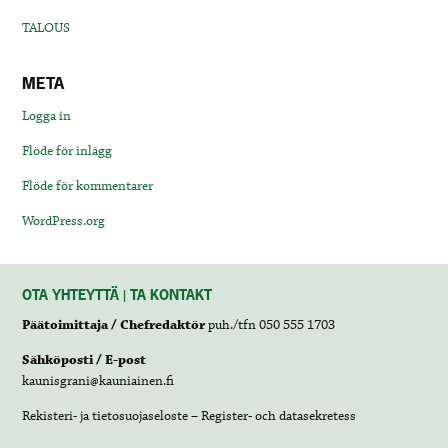
TALOUS
META
Logga in
Flöde för inlägg
Flöde för kommentarer
WordPress.org
OTA YHTEYTTÄ | TA KONTAKT
Päätoimittaja / Chefredaktör
puh./tfn 050 555 1703
Sähköposti / E-post
kaunisgrani@kauniainen.fi
Rekisteri- ja tietosuojaseloste – Register- och datasekretess