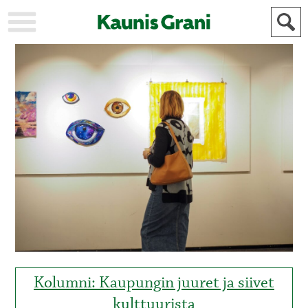
KAUPUNKI
STADEN
AJANKOHTAISTA
AKTUELLT
URHEILU
IDROTT
KULTTUURI
KULTUR
HISTORIA
HISTORIA
YLEINEN
ALLMÄN
FÖR
MAINOSTAJILLE
ANNONSÖRER
Kolumni: Kaupungin juuret ja siivet
kulttuurista