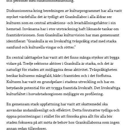
och personer med funktionsnedsättning.
Diskussionerna kring beredningen av kulturprogrammet har alla varit
mycket värdefulla: det är tydligt att Grankullabor i alla åldrar ser
kulturen som en central attraktions- och kvarhållningsfaktor i sin
hemstad. Invånarna har i stor utsträckning haft liknande tankar om
framtidsvisionen. Som Grankullas kulturvision har man gemensamt
identifierat: ”Grankulla är en livskraftig tvåspråkig stad med starka
samfund och kulturella vingar och rötter.”
En central iakttagelse har varit att det finns många styrkor att bygga
vidare på. Tredje sektorns aktörer i Grankulla är starka, och det är
naturligt för staden att möjliggöra deras aktivitet. Tvåspråkigheten
berikar kulturens mångfald, både i framtiden och i det förflutna.
Kulturen har varit en grundpelare i stadens utveckling och har en
betydande potential för att trygga framtida livskraft. Det livskraftiga
kulturfältet i huvudstadsregionen möjliggör en profilering.
En gemensam stark uppfattning har varit att skattemedel ska
användas ändamålsenligt och effektivt. Detta förutsätter tydliga och
öppna prioriteringar: i stället för att försöka göra allt för alla bör
staden fokusera på att möta de behov hos Grankullaborna som ingen
annan redan tillgodoser.