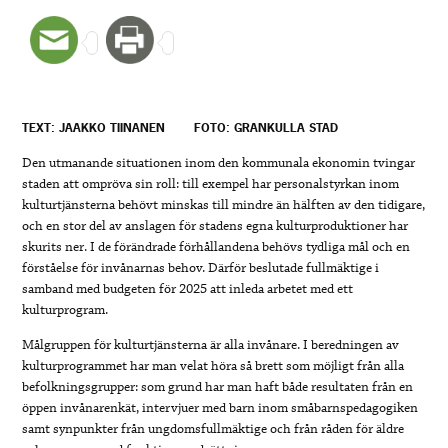
TEXT: JAAKKO TIINANEN
FOTO: GRANKULLA STAD
Den utmanande situationen inom den kommunala ekonomin tvingar
staden att ompröva sin roll: till exempel har personalstyrkan inom
kulturtjänsterna behövt minskas till mindre än hälften av den tidigare,
och en stor del av anslagen för stadens egna kulturproduktioner har
skurits ner. I de förändrade förhållandena behövs tydliga mål och en
förståelse för invånarnas behov. Därför beslutade fullmäktige i
samband med budgeten för 2025 att inleda arbetet med ett
kulturprogram.
Målgruppen för kulturtjänsterna är alla invånare. I beredningen av
kulturprogrammet har man velat höra så brett som möjligt från alla
befolkningsgrupper: som grund har man haft både resultaten från en
öppen invånarenkät, intervjuer med barn inom småbarnspedagogiken
samt synpunkter från ungdomsfullmäktige och från råden för äldre