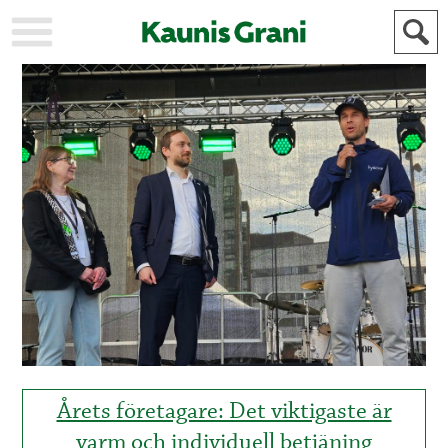
KAUPUNKI
STADEN
AJANKOHTAISTA
AKTUELLT
URHEILU
IDROTT
KULTTUURI
KULTUR
HISTORIA
HISTORIA
YLEINEN
ALLMÄN
FÖR
MAINOSTAJILLE
ANNONSÖRER
Årets företagare: Det viktigaste är
varm och individuell betjäning