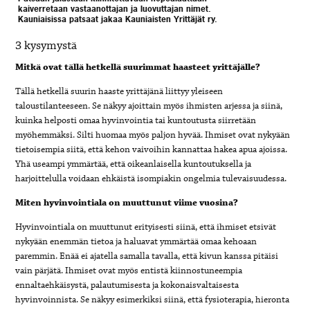
kaiverretaan vastaanottajan ja luovuttajan nimet.
Kauniaisissa patsaat jakaa Kauniaisten Yrittäjät ry.
3 kysymystä
Mitkä ovat tällä hetkellä suurimmat haasteet yrittäjälle?
Tällä hetkellä suurin haaste yrittäjänä liittyy yleiseen
taloustilanteeseen. Se näkyy ajoittain myös ihmisten arjessa ja siinä,
kuinka helposti omaa hyvinvointia tai kuntoutusta siirretään
myöhemmäksi. Silti huomaa myös paljon hyvää. Ihmiset ovat nykyään
tietoisempia siitä,
että kehon vaivoihin kannattaa hakea apua ajoissa.
Yhä useampi ymmärtää,
että oikeanlaisella kuntoutuksella ja
harjoittelulla voidaan ehkäistä
isompiakin ongelmia tulevaisuudessa.
Miten hyvinvointiala on muuttunut viime vuosina?
Hyvinvointiala on muuttunut erityisesti siinä, että ihmiset etsivät
nykyään enemmän tietoa ja haluavat ymmärtää omaa kehoaan
paremmin. Enää
ei ajatella samalla tavalla, että kivun kanssa pitäisi
vain pärjätä. Ihmiset ovat myös entistä kiinnostuneempia
ennaltaehkäisystä, palautumisesta ja kokonaisvaltaisesta
hyvinvoinnista. Se näkyy esimerkiksi siinä, että fysioterapia, hieronta