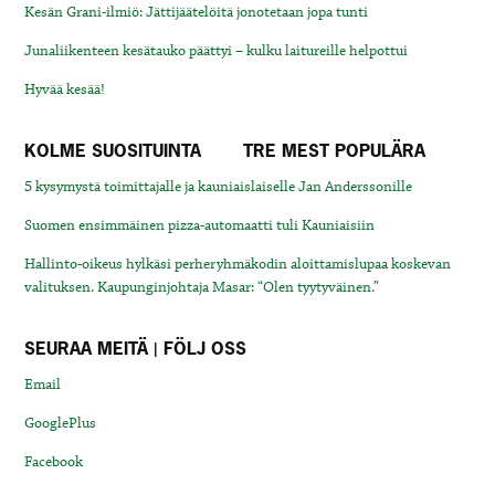
Kesän Grani-ilmiö: Jättijäätelöitä jonotetaan jopa tunti
Junaliikenteen kesätauko päättyi – kulku laitureille helpottui
Hyvää kesää!
KOLME SUOSITUINTA
TRE MEST POPULÄRA
5 kysymystä toimittajalle ja kauniaislaiselle Jan Anderssonille
Suomen ensimmäinen pizza-automaatti tuli Kauniaisiin
Hallinto-oikeus hylkäsi perheryhmäkodin aloittamislupaa koskevan
valituksen. Kaupunginjohtaja Masar: “Olen tyytyväinen.”
SEURAA MEITÄ | FÖLJ OSS
Email
GooglePlus
Facebook