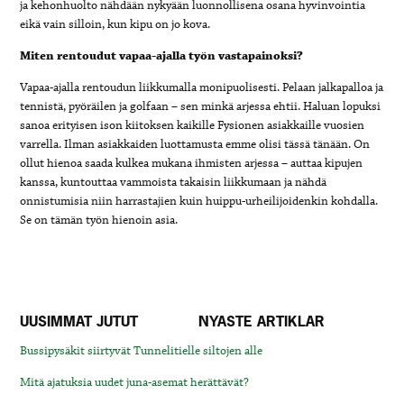
ja kehonhuolto nähdään
nykyään luonnollisena osana hyvinvointia
eikä vain silloin, kun kipu on
jo kova.
Miten rentoudut vapaa-ajalla työn vastapainoksi?
Vapaa-ajalla rentoudun liikkumalla monipuolisesti. Pelaan jalkapalloa ja
tennistä, pyöräilen ja golfaan – sen minkä arjessa ehtii. Haluan lopuksi
sanoa erityisen ison kiitoksen kaikille Fysionen asiakkaille vuosien
varrella. Ilman asiakkaiden luottamusta emme olisi tässä tänään. On
ollut hienoa saada kulkea mukana ihmisten arjessa –
auttaa kipujen
kanssa, kuntouttaa vammoista takaisin liikkumaan ja nähdä
onnistumisia niin harrastajien kuin huippu-urheilijoidenkin kohdalla.
Se
on tämän työn hienoin asia.
UUSIMMAT JUTUT
NYASTE ARTIKLAR
Bussipysäkit siirtyvät Tunnelitielle siltojen alle
Mitä ajatuksia uudet juna-asemat herättävät?