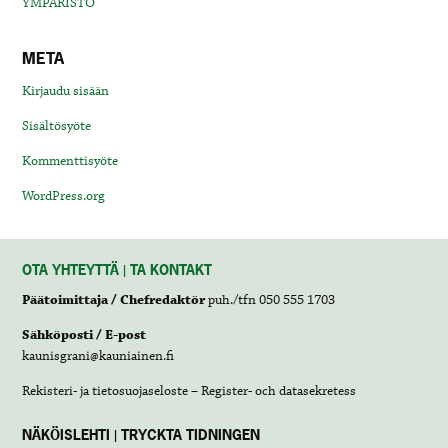
YMPÄRISTÖ
META
Kirjaudu sisään
Sisältösyöte
Kommenttisyöte
WordPress.org
OTA YHTEYTTÄ | TA KONTAKT
Päätoimittaja / Chefredaktör
puh./tfn 050 555 1703
Sähköposti / E-post
kaunisgrani@kauniainen.fi
Rekisteri- ja tietosuojaseloste – Register- och datasekretess
NÄKÖISLEHTI | TRYCKTA TIDNINGEN