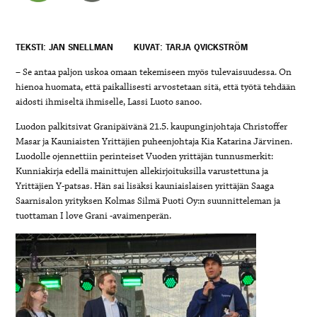
TEKSTI: JAN SNELLMAN
KUVAT: TARJA QVICKSTRÖM
– Se
antaa paljon uskoa omaan tekemiseen myös tulevaisuudessa. On
hienoa
huomata, että paikallisesti arvostetaan sitä, että työtä tehdään
aidosti
ihmiseltä ihmiselle, Lassi Luoto sanoo.
Luodon palkitsivat Granipäivänä 21.5. kaupunginjohtaja Christoffer
Masar ja Kauniaisten Yrittäjien puheenjohtaja Kia Katarina Järvinen.
Luodolle ojennettiin perinteiset Vuoden yrittäjän tunnusmerkit:
Kunniakirja edellä mainittujen allekirjoituksilla varustettuna ja
Yrittäjien Y-patsas. Hän sai lisäksi kauniaislaisen yrittäjän Saaga
Saarnisalon yrityksen Kolmas Silmä Puoti Oy:n suunnitteleman ja
tuottaman I love Grani -avaimenperän.