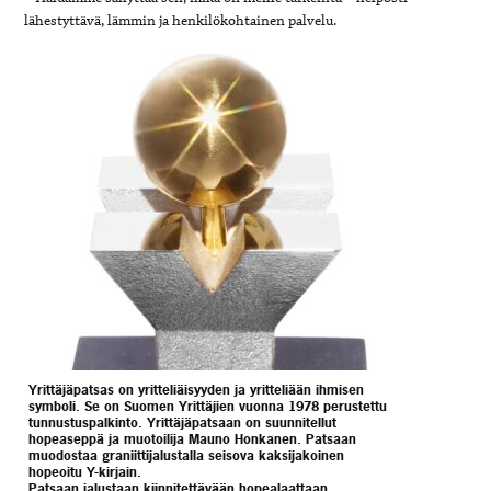
lähestyttävä, lämmin ja henkilökohtainen palvelu.
Yrittäjäpatsas on yritteliäisyyden ja yritteliään ihmisen
symboli. Se on Suomen Yrittäjien vuonna 1978 perustettu
tunnustuspalkinto. Yrittäjäpatsaan on suunnitellut
hopeaseppä ja muotoilija Mauno Honkanen. Patsaan
muodostaa graniittijalustalla seisova kaksijakoinen
hopeoitu Y-kirjain.
Patsaan jalustaan kiinnitettävään hopealaattaan