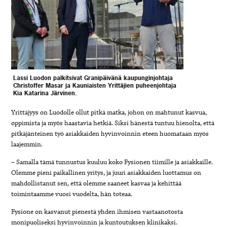
Lassi Luodon palkitsivat Granipäivänä kaupunginjohtaja
Christoffer Masar ja Kauniaisten Yrittäjien puheenjohtaja
Kia Katarina Järvinen.
Yrittäjyys on Luodolle ollut pitkä matka, johon on mahtunut kasvua,
oppimista ja myös haastavia hetkiä. Siksi hänestä tuntuu hienolta, että
pitkäjänteinen työ asiakkaiden hyvinvoinnin eteen
huomataan myös
laajemmin.
– Samalla tämä tunnustus kuuluu koko Fysionen tiimille ja asiakkaille.
Olemme pieni paikallinen yritys, ja juuri asiakkaiden luottamus on
mahdollistanut sen, että olemme saaneet kasvaa ja kehittää
toimintaamme vuosi vuodelta, hän toteaa.
Fysione on kasvanut pienestä yhden ihmisen vastaanotosta
monipuoliseksi hyvinvoinnin ja kuntoutuksen klinikaksi.