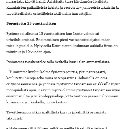
harrastajat
käyvät heillä. Asiakkaita tulee käytännössä kaikista
Kauniaisten
paikallisista lajeista ja seuroista – junioreista aikuisiin ja
tavoitteellisista urheilijoista aktiivisiin harrastajiin.
Perustettu 15 vuotta sitten
Fysione sai alkunsa 15 vuotta sitten kun Luoto valmistui
urheiluhierojaksi.
Ensimmäinen pieni vastaanotto sijaitsi radan
toisella puolella. Nykyisellä Kauniaisten keskustan aukiolla firma on
toiminut jo 10 vuoden
ajan.
Fysionessa työskentelee tällä hetkellä kuusi alan ammattilaista.
– Tiimiimme kuuluu kolme fysioterapeuttia, yksi naprapaatti,
koulutettu
hieroja sekä minä osteopaattina. Jokaisella on oma
erityisosaamisensa,
ja yhdessä pystymme tarjoamaan asiakkaille hyvin
monipuolista apua. Kasvun myötä olemme pystyneet tarjoamaan myös
enemmän ilta- ja viikonloppuaikoja, jotta hoitoon pääsee helpommin
kiireisen arjen keskellä, Luoto kertoo.
Tavoitteena on jatkaa maltillista kasvua ja kehittää osaamista
jatkuvasti.
– Haluamme säilyttää sen, mikä on meille tärkeintä – helposti