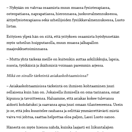
– Nykyään on vahvaa osaamista muun muassa fysioterapiassa,
osteopatiassa, naprapatiassa, hieronnassa, juoksuvalmennuksessa,
äitiysfysioterapiassa sekä urheilijoiden fysiikkavalmennuksessa, Luoto
listaa.
Erityisen ylpeä hän on siitä, että yrityksen osaamista hyödynnetään
myös urheilun huipputasolla, muun muassa jalkapallon
maajoukkuetoiminnassa.
– Mutta yhtä tärkeää meille on kuitenkin auttaa arkiliikkujia, lapsia,
nuoria, työikäisiä ja ikäihmisiä voimaan paremmin arjessa.
Mikä on sinulle tärkeintä asiakaskohtaamisissa?
– Asiakaskohtaamisissa tärkeintä on ihmisen kohtaaminen juuri
sellaisena kuin hän on. Jokaisella ihmisellä on oma tarinansa, omat
kipunsa ja tavoitteensa. Haluamme, että asiakas kokee tulevansa
aidosti kohdatuksi ja saavansa apua juuri omaan tilanteeseensa. Usein
jo se, että joku kuuntelee rauhassa ja selittää ymmärrettävästi mistä
vaiva voi johtua, saattaa helpottaa oloa paljon, Lassi Luoto sanoo.
Hänestä on myös hienoa nähdä, kuinka laajasti eri liikuntalajien