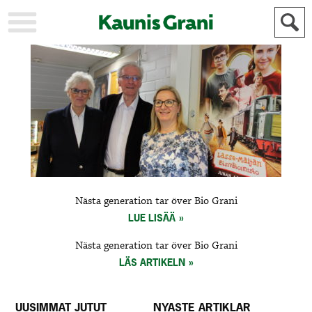
KAUPUNKI
STADEN
AJANKOHTAISTA
AKTUELLT
URHEILU
IDROTT
KULTTUURI
KULTUR
HISTORIA
HISTORIA
YLEINEN
ALLMÄN
FÖR
Nästa generation tar över Bio Grani
MAINOSTAJILLE
ANNONSÖRER
LUE LISÄÄ
Nästa generation tar över Bio Grani
LÄS ARTIKELN
UUSIMMAT JUTUT
NYASTE ARTIKLAR