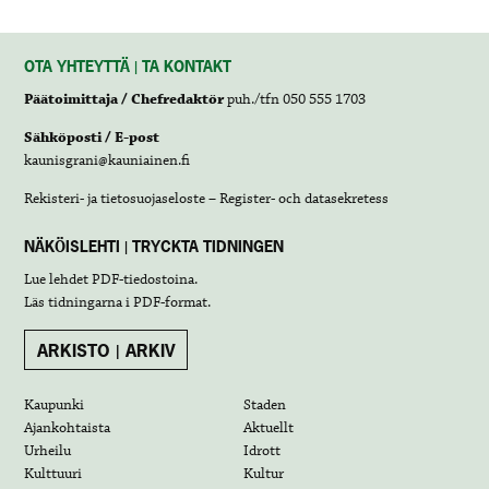
OTA YHTEYTTÄ | TA KONTAKT
Päätoimittaja / Chefredaktör
puh./tfn 050 555 1703
Sähköposti / E-post
kaunisgrani@kauniainen.fi
Rekisteri- ja tietosuojaseloste – Register- och datasekretess
NÄKÖISLEHTI | TRYCKTA TIDNINGEN
Lue lehdet
PDF-tiedostoina
.
Läs tidningarna i
PDF-format
.
ARKISTO | ARKIV
Kaupunki
Staden
Ajankohtaista
Aktuellt
Urheilu
Idrott
Kulttuuri
Kultur