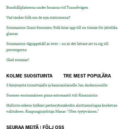
Busshållplatserna under broarna vid Tunnelvägen
Vad tänker folk om de nya stationerna?
Sommarens Grani-fenomen: Folk köar upp till en timme för jättelika
glassar
Sommarens tåguppehåll är över – nu är det lättare att ta sig till
perrongerna
Glad sommar!
KOLME SUOSITUINTA
TRE MEST POPULÄRA
5 kysymystä toimittajalle ja kauniaislaiselle Jan Anderssonille
Suomen ensimmäinen pizza-automaatti tuli Kauniaisiin
Hallinto-oikeus hylkäsi perheryhmäkodin aloittamislupaa koskevan
valituksen. Kaupunginjohtaja Masar: “Olen tyytyväinen.”
SEURAA MEITÄ | FÖLJ OSS