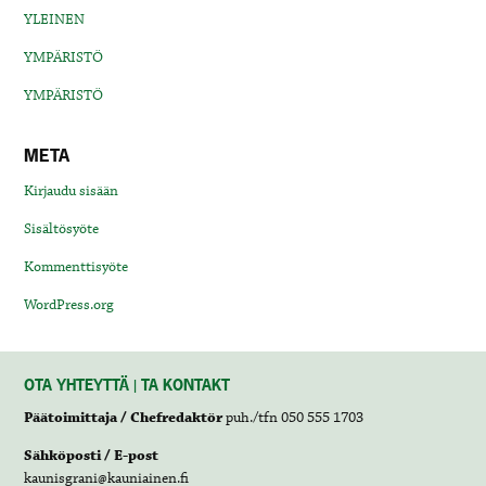
YLEINEN
YMPÄRISTÖ
YMPÄRISTÖ
META
Kirjaudu sisään
Sisältösyöte
Kommenttisyöte
WordPress.org
OTA YHTEYTTÄ | TA KONTAKT
Päätoimittaja / Chefredaktör
puh./tfn 050 555 1703
Sähköposti / E-post
kaunisgrani@kauniainen.fi