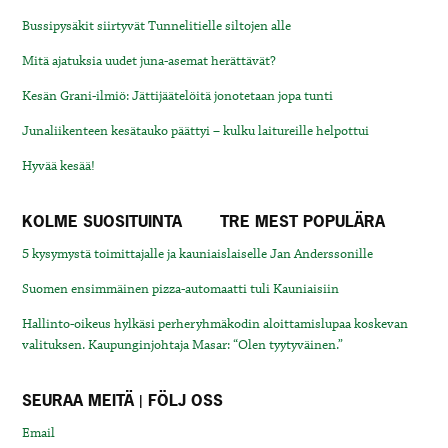
Bussipysäkit siirtyvät Tunnelitielle siltojen alle
Mitä ajatuksia uudet juna-asemat herättävät?
Kesän Grani-ilmiö: Jättijäätelöitä jonotetaan jopa tunti
Junaliikenteen kesätauko päättyi – kulku laitureille helpottui
Hyvää kesää!
KOLME SUOSITUINTA
TRE MEST POPULÄRA
5 kysymystä toimittajalle ja kauniaislaiselle Jan Anderssonille
Suomen ensimmäinen pizza-automaatti tuli Kauniaisiin
Hallinto-oikeus hylkäsi perheryhmäkodin aloittamislupaa koskevan
valituksen. Kaupunginjohtaja Masar: “Olen tyytyväinen.”
SEURAA MEITÄ | FÖLJ OSS
Email