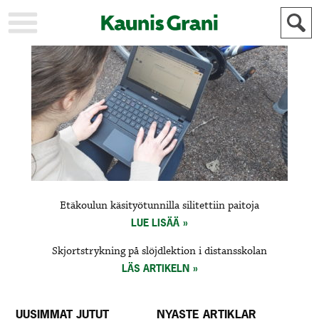
KAUPUNKI
STADEN
AJANKOHTAISTA
AKTUELLT
URHEILU
IDROTT
KULTTUURI
KULTUR
HISTORIA
HISTORIA
YLEINEN
ALLMÄN
FÖR
Etäkoulun käsityötunnilla silitettiin paitoja
MAINOSTAJILLE
ANNONSÖRER
LUE LISÄÄ
Skjortstrykning på slöjdlektion i distansskolan
LÄS ARTIKELN
UUSIMMAT JUTUT
NYASTE ARTIKLAR