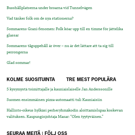
Busshållplatserna under broarna vid Tunnelvägen
Vad tänker folk om de nya stationerna?
Sommarens Grani-fenomen: Folk köar upp till en timme för jättelika
glassar
Sommarens tåguppehåll är över – nu är det lättare att ta sig till
perrongerna
Glad sommar!
KOLME SUOSITUINTA
TRE MEST POPULÄRA
5 kysymystä toimittajalle ja kauniaislaiselle Jan Anderssonille
Suomen ensimmäinen pizza-automaatti tuli Kauniaisiin
Hallinto-oikeus hylkäsi perheryhmäkodin aloittamislupaa koskevan
valituksen. Kaupunginjohtaja Masar: “Olen tyytyväinen.”
SEURAA MEITÄ | FÖLJ OSS