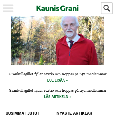
KAUPUNKI
STADEN
AJANKOHTAISTA
AKTUELLT
URHEILU
IDROTT
KULTTUURI
KULTUR
HISTORIA
HISTORIA
YLEINEN
ALLMÄN
FÖR
Grankullagillet fyller sextio och hoppas på nya medlemmar
MAINOSTAJILLE
ANNONSÖRER
LUE LISÄÄ
Grankullagillet fyller sextio och hoppas på nya medlemmar
LÄS ARTIKELN
UUSIMMAT JUTUT
NYASTE ARTIKLAR