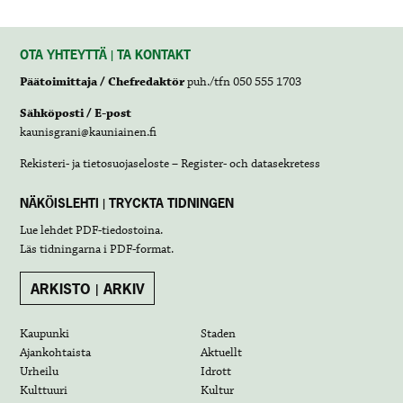
OTA YHTEYTTÄ | TA KONTAKT
Päätoimittaja / Chefredaktör
puh./tfn 050 555 1703
Sähköposti / E-post
kaunisgrani@kauniainen.fi
Rekisteri- ja tietosuojaseloste – Register- och datasekretess
NÄKÖISLEHTI | TRYCKTA TIDNINGEN
Lue lehdet
PDF-tiedostoina
.
Läs tidningarna i
PDF-format
.
ARKISTO | ARKIV
Kaupunki
Staden
Ajankohtaista
Aktuellt
Urheilu
Idrott
Kulttuuri
Kultur