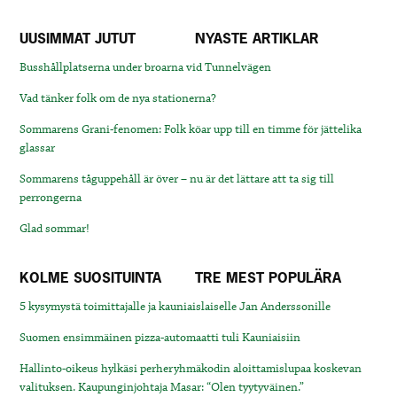
UUSIMMAT JUTUT
NYASTE ARTIKLAR
Busshållplatserna under broarna vid Tunnelvägen
Vad tänker folk om de nya stationerna?
Sommarens Grani-fenomen: Folk köar upp till en timme för jättelika
glassar
Sommarens tåguppehåll är över – nu är det lättare att ta sig till
perrongerna
Glad sommar!
KOLME SUOSITUINTA
TRE MEST POPULÄRA
5 kysymystä toimittajalle ja kauniaislaiselle Jan Anderssonille
Suomen ensimmäinen pizza-automaatti tuli Kauniaisiin
Hallinto-oikeus hylkäsi perheryhmäkodin aloittamislupaa koskevan
valituksen. Kaupunginjohtaja Masar: “Olen tyytyväinen.”