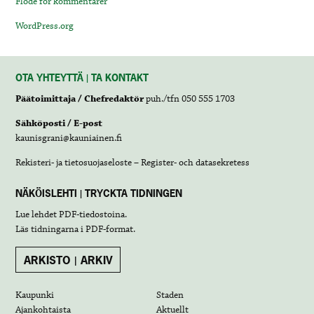
Flöde för kommentarer
WordPress.org
OTA YHTEYTTÄ | TA KONTAKT
Päätoimittaja / Chefredaktör
puh./tfn 050 555 1703
Sähköposti / E-post
kaunisgrani@kauniainen.fi
Rekisteri- ja tietosuojaseloste – Register- och datasekretess
NÄKÖISLEHTI | TRYCKTA TIDNINGEN
Lue lehdet
PDF-tiedostoina
.
Läs tidningarna i
PDF-format
.
ARKISTO | ARKIV
Kaupunki
Staden
Ajankohtaista
Aktuellt