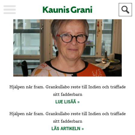
KAUPUNKI
STADEN
AJANKOHTAISTA
AKTUELLT
URHEILU
IDROTT
KULTTUURI
KULTUR
HISTORIA
HISTORIA
YLEINEN
ALLMÄN
FÖR
Hjälpen når fram. Grankullabo reste till Indien och träffade
MAINOSTAJILLE
ANNONSÖRER
sitt fadderbarn
LUE LISÄÄ
Hjälpen når fram. Grankullabo reste till Indien och träffade
sitt fadderbarn
LÄS ARTIKELN