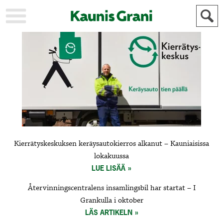
KAUPUNKI
STADEN
AJANKOHTAISTA
AKTUELLT
URHEILU
IDROTT
KULTTUURI
KULTUR
HISTORIA
HISTORIA
YLEINEN
ALLMÄN
FÖR
Kierrätyskeskuksen keräysautokierros alkanut – Kauniaisissa
MAINOSTAJILLE
ANNONSÖRER
lokakuussa
LUE LISÄÄ
Återvinningscentralens insamlingsbil har startat – I
Grankulla i oktober
LÄS ARTIKELN