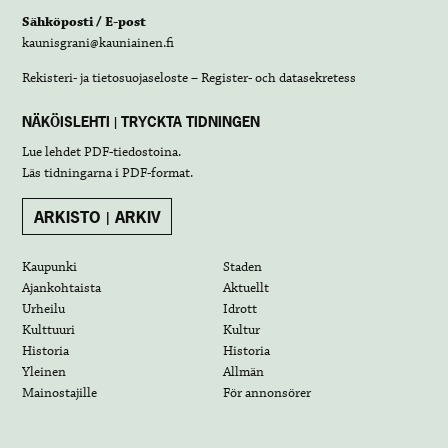
Sähköposti / E-post
kaunisgrani@kauniainen.fi
Rekisteri- ja tietosuojaseloste – Register- och datasekretess
NÄKÖISLEHTI | TRYCKTA TIDNINGEN
Lue lehdet
PDF-tiedostoina
.
Läs tidningarna i
PDF-format
.
ARKISTO | ARKIV
Kaupunki
Staden
Ajankohtaista
Aktuellt
Urheilu
Idrott
Kulttuuri
Kultur
Historia
Historia
Yleinen
Allmän
Mainostajille
För annonsörer