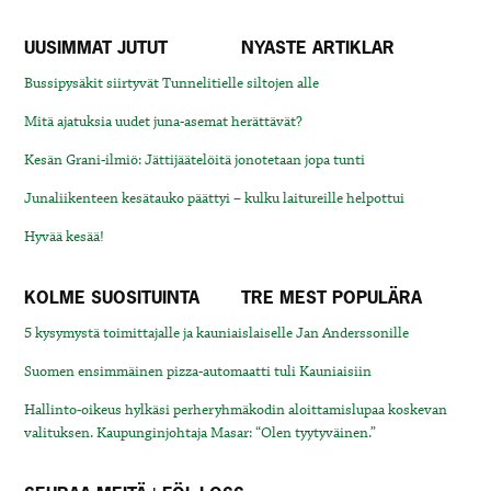
UUSIMMAT JUTUT
NYASTE ARTIKLAR
Bussipysäkit siirtyvät Tunnelitielle siltojen alle
Mitä ajatuksia uudet juna-asemat herättävät?
Kesän Grani-ilmiö: Jättijäätelöitä jonotetaan jopa tunti
Junaliikenteen kesätauko päättyi – kulku laitureille helpottui
Hyvää kesää!
KOLME SUOSITUINTA
TRE MEST POPULÄRA
5 kysymystä toimittajalle ja kauniaislaiselle Jan Anderssonille
Suomen ensimmäinen pizza-automaatti tuli Kauniaisiin
Hallinto-oikeus hylkäsi perheryhmäkodin aloittamislupaa koskevan
valituksen. Kaupunginjohtaja Masar: “Olen tyytyväinen.”