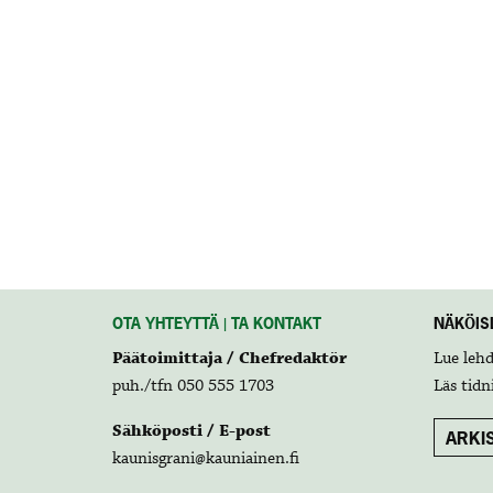
OTA YHTEYTTÄ | TA KONTAKT
NÄKÖISL
Päätoimittaja / Chefredaktör
Lue leh
puh./tfn 050 555 1703
Läs tidn
Sähköposti / E-post
ARKIS
kaunisgrani@kauniainen.fi