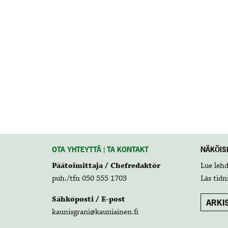
OTA YHTEYTTÄ | TA KONTAKT
NÄKÖISL
Päätoimittaja / Chefredaktör
Lue leh
puh./tfn 050 555 1703
Läs tidn
Sähköposti / E-post
ARKIS
kaunisgrani@kauniainen.fi