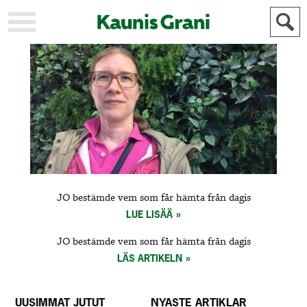
KAUPUNKI
STADEN
AJANKOHTAISTA
AKTUELLT
URHEILU
IDROTT
KULTTUURI
KULTUR
HISTORIA
HISTORIA
YLEINEN
ALLMÄN
FÖR
JO bestämde vem som får hämta från dagis
MAINOSTAJILLE
ANNONSÖRER
LUE LISÄÄ
JO bestämde vem som får hämta från dagis
LÄS ARTIKELN
UUSIMMAT JUTUT
NYASTE ARTIKLAR