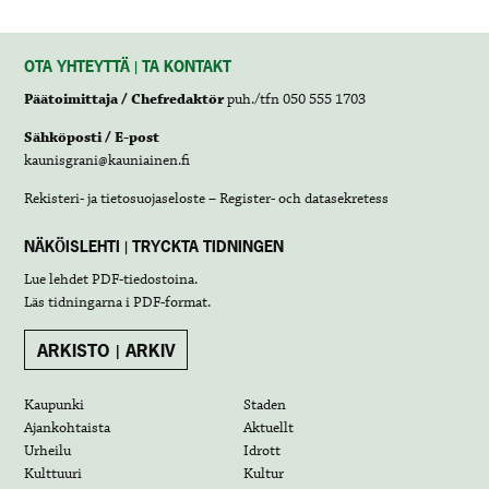
OTA YHTEYTTÄ | TA KONTAKT
Päätoimittaja / Chefredaktör
puh./tfn 050 555 1703
Sähköposti / E-post
kaunisgrani@kauniainen.fi
Rekisteri- ja tietosuojaseloste – Register- och datasekretess
NÄKÖISLEHTI | TRYCKTA TIDNINGEN
Lue lehdet
PDF-tiedostoina
.
Läs tidningarna i
PDF-format
.
ARKISTO | ARKIV
Kaupunki
Staden
Ajankohtaista
Aktuellt
Urheilu
Idrott
Kulttuuri
Kultur