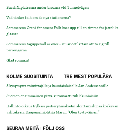
Busshållplatserna under broarna vid Tunnelvägen
Vad tänker folk om de nya stationerna?
Sommarens Grani-fenomen: Folk köar upp till en timme för jättelika
glassar
Sommarens tåguppehåll är över – nu är det lättare att ta sig till
perrongerna
Glad sommar!
KOLME SUOSITUINTA
TRE MEST POPULÄRA
5 kysymystä toimittajalle ja kauniaislaiselle Jan Anderssonille
Suomen ensimmäinen pizza-automaatti tuli Kauniaisiin
Hallinto-oikeus hylkäsi perheryhmäkodin aloittamislupaa koskevan
valituksen. Kaupunginjohtaja Masar: “Olen tyytyväinen.”
SEURAA MEITÄ | FÖLJ OSS