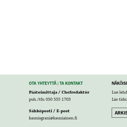
OTA YHTEYTTÄ | TA KONTAKT
NÄKÖISL
Päätoimittaja / Chefredaktör
Lue leh
puh./tfn 050 555 1703
Läs tidn
Sähköposti / E-post
ARKIS
kaunisgrani@kauniainen.fi